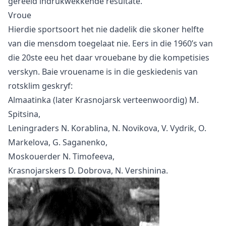
gereeld indrukwekkende resultate.
Vroue
Hierdie sportsoort het nie dadelik die skoner helfte
van die mensdom toegelaat nie. Eers in die 1960’s van
die 20ste eeu het daar vrouebane by die kompetisies
verskyn. Baie vrouename is in die geskiedenis van
rotsklim geskryf:
Almaatinka (later Krasnojarsk verteenwoordig) M.
Spitsina,
Leningraders N. Korablina, N. Novikova, V. Vydrik, O.
Markelova, G. Saganenko,
Moskouerder N. Timofeeva,
Krasnojarskers D. Dobrova, N. Vershinina.