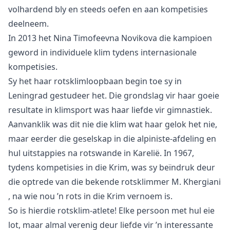
volhardend bly en steeds oefen en aan kompetisies
deelneem.
In 2013 het Nina Timofeevna Novikova die kampioen
geword in individuele klim tydens internasionale
kompetisies.
Sy het haar rotsklimloopbaan begin toe sy in
Leningrad gestudeer het. Die grondslag vir haar goeie
resultate in klimsport was haar liefde vir gimnastiek.
Aanvanklik was dit nie die klim wat haar gelok het nie,
maar eerder die geselskap in die alpiniste-afdeling en
hul uitstappies na rotswande in Karelië. In 1967,
tydens kompetisies in die Krim, was sy beïndruk deur
die optrede van die bekende rotsklimmer M.
Khergiani
, na wie nou ’n rots in die Krim vernoem is.
So is hierdie rotsklim-atlete! Elke persoon met hul eie
lot, maar almal verenig deur liefde vir ’n interessante