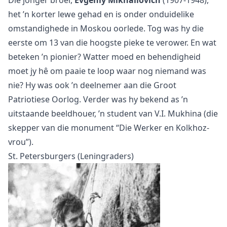
het ’n korter lewe gehad en is onder onduidelike
omstandighede in Moskou oorlede. Tog was hy die
eerste om 13 van die hoogste pieke te verower. En wat
beteken ’n pionier? Watter moed en behendigheid
moet jy hê om paaie te loop waar nog niemand was
nie? Hy was ook ’n deelnemer aan die Groot
Patriotiese Oorlog. Verder was hy bekend as ’n
uitstaande beeldhouer, ’n student van V.I. Mukhina (die
skepper van die monument “Die Werker en Kolkhoz-
vrou”).
St. Petersburgers (Leningraders)