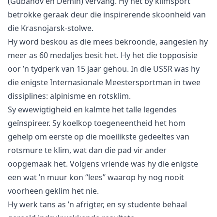
(Gubanov en Demin) vervang. Hy het by klimsport
betrokke geraak deur die inspirerende skoonheid van
die Krasnojarsk-stolwe.
Hy word beskou as die mees bekroonde, aangesien hy
meer as 60 medaljes besit het. Hy het die topposisie
oor ’n tydperk van 15 jaar gehou. In die USSR was hy
die enigste Internasionale Meestersportman in twee
dissiplines: alpinisme en rotsklim.
Sy ewewigtigheid en kalmte het talle legendes
geïnspireer. Sy koelkop toegeneentheid het hom
gehelp om eerste op die moeilikste gedeeltes van
rotsmure te klim, wat dan die pad vir ander
oopgemaak het. Volgens vriende was hy die enigste
een wat ’n muur kon “lees” waarop hy nog nooit
voorheen geklim het nie.
Hy werk tans as ’n afrigter, en sy studente behaal