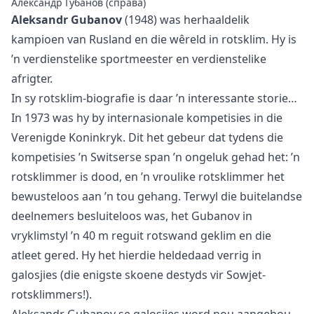
Александр Губанов (справа)
Aleksandr Gubanov
(1948) was herhaaldelik
kampioen van Rusland en die wêreld in rotsklim. Hy is
’n verdienstelike sportmeester en verdienstelike
afrigter.
In sy rotsklim-biografie is daar ’n interessante storie…
In 1973 was hy by internasionale kompetisies in die
Verenigde Koninkryk. Dit het gebeur dat tydens die
kompetisies ’n Switserse span ’n ongeluk gehad het: ’n
rotsklimmer is dood, en ’n vroulike rotsklimmer het
bewusteloos aan ’n
tou
gehang. Terwyl die buitelandse
deelnemers besluiteloos was, het Gubanov in
vryklimstyl ’n 40 m reguit rotswand geklim en die
atleet gered. Hy het hierdie heldedaad verrig in
galosjies (die enigste skoene destyds vir Sowjet-
rotsklimmers!).
Aleksandr Gubanov se galosjies word nou aangehou