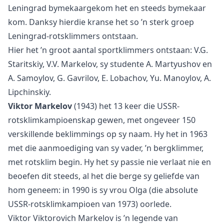
Leningrad bymekaargekom het en steeds bymekaar
kom. Danksy hierdie kranse het so ’n sterk groep
Leningrad-rotsklimmers ontstaan.
Hier het ’n groot aantal sportklimmers ontstaan: V.G.
Staritskiy, V.V. Markelov, sy studente A. Martyushov en
A. Samoylov, G. Gavrilov, E. Lobachov, Yu. Manoylov, A.
Lipchinskiy.
Viktor Markelov
(1943) het 13 keer die USSR-
rotsklimkampioenskap gewen, met ongeveer 150
verskillende beklimmings op sy naam. Hy het in 1963
met die aanmoediging van sy vader, ’n bergklimmer,
met rotsklim begin. Hy het sy passie nie verlaat nie en
beoefen dit steeds, al het die berge sy geliefde van
hom geneem: in 1990 is sy vrou Olga (die absolute
USSR-rotsklimkampioen van 1973) oorlede.
Viktor Viktorovich Markelov is ’n legende van