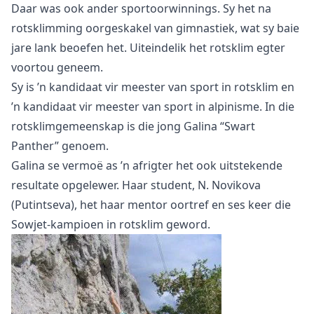
Daar was ook ander sportoorwinnings. Sy het na
rotsklimming oorgeskakel van gimnastiek, wat sy baie
jare lank beoefen het. Uiteindelik het rotsklim egter
voortou geneem.
Sy is ’n kandidaat vir meester van sport in rotsklim en
’n kandidaat vir meester van sport in alpinisme. In die
rotsklimgemeenskap is die jong Galina “Swart
Panther” genoem.
Galina se vermoë as ’n afrigter het ook uitstekende
resultate opgelewer. Haar student, N. Novikova
(Putintseva), het haar mentor oortref en ses keer die
Sowjet-kampioen in rotsklim geword.