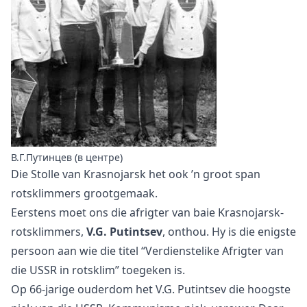
В.Г.Путинцев (в центре)
Die Stolle van Krasnojarsk het ook ’n groot span
rotsklimmers grootgemaak.
Eerstens moet ons die afrigter van baie Krasnojarsk-
rotsklimmers,
V.G. Putintsev
, onthou. Hy is die enigste
persoon aan wie die titel “Verdienstelike Afrigter van
die USSR in rotsklim” toegeken is.
Op 66-jarige ouderdom het V.G. Putintsev die hoogste