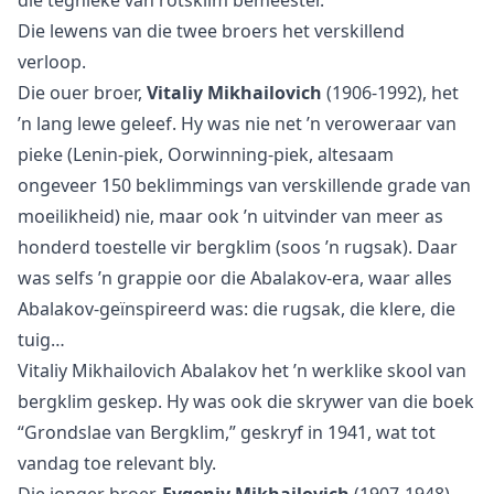
Die lewens van die twee broers het verskillend
verloop.
Die ouer broer,
Vitaliy Mikhailovich
(1906-1992), het
’n lang lewe geleef. Hy was nie net ’n veroweraar van
pieke (Lenin-piek, Oorwinning-piek, altesaam
ongeveer 150 beklimmings van verskillende grade van
moeilikheid) nie, maar ook ’n uitvinder van meer as
honderd toestelle vir bergklim (soos ’n rugsak). Daar
was selfs ’n grappie oor die Abalakov-era, waar alles
Abalakov-geïnspireerd was: die rugsak, die klere, die
tuig…
Vitaliy Mikhailovich Abalakov het ’n werklike skool van
bergklim geskep. Hy was ook die skrywer van die boek
“Grondslae van Bergklim,” geskryf in 1941, wat tot
vandag toe relevant bly.
Die jonger broer,
Evgeniy Mikhailovich
(1907-1948),