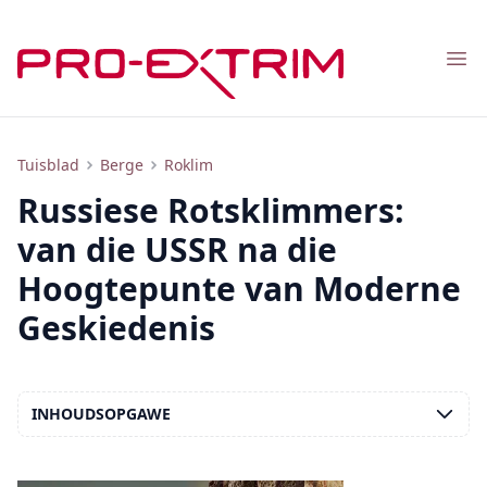
Nav
Bekende Russiese Rotsklimmers, Veterane van die USSR Rotsklim
Tuisblad
Berge
Roklim
Russiese Rotsklimmers:
van die USSR na die
Hoogtepunte van Moderne
Geskiedenis
INHOUDSOPGAWE