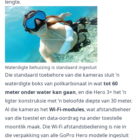
lengte.
Waterdigte behuizing is standaard ingesluit
Die standaard toebehore van die kameras sluit ’n
waterdigte boks van polikarbonaat in wat
tot 60
meter onder water kan gaan
, en die Hero 3+ het ’n
ligter konstruksie met ’n beloofde diepte van 30 meter.
Al die kameras het
Wi-Fi-modules
, wat afstandbeheer
van die toestel en data-oordrag na ander toestelle
moontlik maak. Die Wi-Fi afstandsbediening is nie in
die verpakking van alle GoPro Hero modelle ingesluit