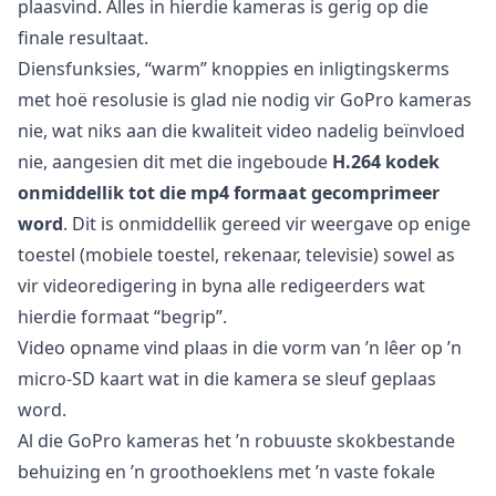
plaasvind. Alles in hierdie kameras is gerig op die
finale resultaat.
Diensfunksies, “warm” knoppies en inligtingskerms
met hoë resolusie is glad nie nodig vir GoPro kameras
nie, wat niks aan die kwaliteit video nadelig beïnvloed
nie, aangesien dit met die ingeboude
H.264 kodek
onmiddellik tot die mp4 formaat gecomprimeer
word
. Dit is onmiddellik gereed vir weergave op enige
toestel (mobiele toestel, rekenaar, televisie) sowel as
vir videoredigering in byna alle redigeerders wat
hierdie formaat “begrip”.
Video opname vind plaas in die vorm van ’n lêer op ’n
micro-SD kaart wat in die kamera se sleuf geplaas
word.
Al die GoPro kameras het ’n robuuste skokbestande
behuizing en ’n groothoeklens met ’n vaste fokale