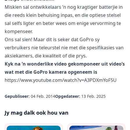
Miskien sal ontwikkelaars ’n nog kragtiger batterjie in
die reeds klein behuising inpas, en die optiese stelsel
sal selfs ligter en beter wees om enige vervorming te
kompenseer.
Ons sal sien! Maar dit is seker dat GoPro sy
verbruikers nie teleurstel nie met die spesifikasies van
aksiekamers, die kwaliteit of die prys.
Kyk na ’n wonderlike video gekomponeer uit video’s
wat met die GoPro kamera opgeneem is
https://www.youtube.com/watch?v=A3PDXmYoF5U
Gepubliseer:
04 Feb. 2014
Opgedateer:
13 Feb. 2025
Jy mag dalk ook hou van