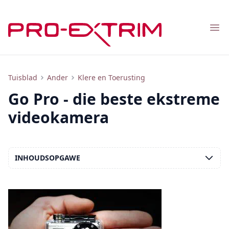
Nav
Oorsig van verskeie modelle van videokameras vir ekstreme sport
Tuisblad
Ander
Klere en Toerusting
Go Pro - die beste ekstreme
videokamera
INHOUDSOPGAWE