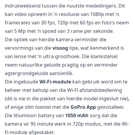
indrukwekkend tussen die nuutste mededingers. Dit
kan video opneem in ’n resolusie van 1080p met ’n
framerates van 30 fps, 720p met 60 fps en foto’s neem
van 5 Mp met ’n spoed van 3 rame per sekonde.
Die optiek van hierdie kamera verminder die
vervormings van die
visoog
tipe, wat kenmerkend is
van lense met ’n ultra-groothoek. Die klankstelsel
neem natuurlike geluide pragtig op en verminder
agtergrondgeluide aansienlik.
Die ingeboude
Wi-Fi-module
kan gebruik word om te
beheer met behulp van die Wi-Fi afstandsbediening
(dit is nie in die pakket van hierdie model ingesluit nie),
of enige slim toestel met die
GoPro App
geïnstalleer.
Die litiumioon battery van
1050 mAh
sorg dat die
kamera vir 95 minute werk in 720p modus, met die Wi-
Fi-module afgeskakel.