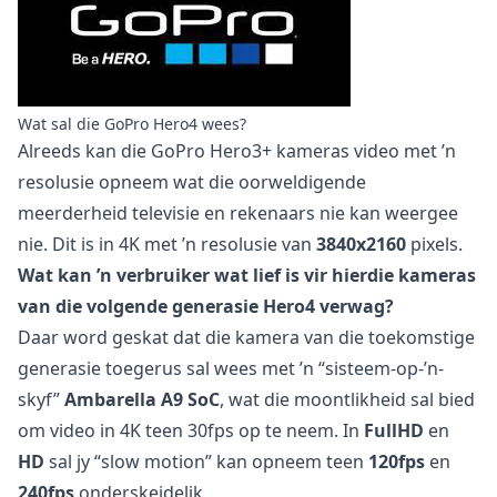
Wat sal die GoPro Hero4 wees?
Alreeds kan die GoPro Hero3+ kameras video met ’n
resolusie opneem wat die oorweldigende
meerderheid televisie en rekenaars nie kan weergee
nie. Dit is in 4K met ’n resolusie van
3840x2160
pixels.
Wat kan ’n verbruiker wat lief is vir hierdie kameras
van die volgende generasie Hero4 verwag?
Daar word geskat dat die kamera van die toekomstige
generasie toegerus sal wees met ’n “sisteem-op-’n-
skyf”
Ambarella A9 SoC
, wat die moontlikheid sal bied
om video in 4K teen 30fps op te neem. In
FullHD
en
HD
sal jy “slow motion” kan opneem teen
120fps
en
240fps
onderskeidelik.