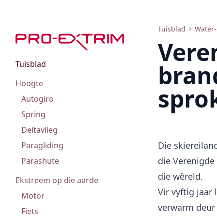
Toerisme en branderplankry in die Verenigde Koninkryk: spots, strande, vermaak
Tuisblad
Water
Vere
Tuisblad
bran
Hoogte
spro
Autogiro
Spring
Deltavlieg
Die skiereila
Paragliding
die Verenigde 
Parashute
die wêreld.
Ekstreem op die aarde
Vir vyftig jaa
Motor
verwarm deur 
Fiets