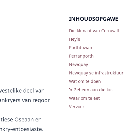
INHOUDSOPGAWE
Die klimaat van Cornwall
Heyle
Porthtowan
Perranporth
Newquay
Newquay se infrastruktuur
Wat om te doen
estelike deel van
’n Geheim aan die kus
Waar om te eet
lankryers van regoor
Vervoer
antiese Oseaan en
nkry-entoesiaste.