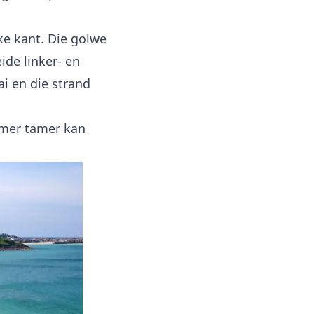
ke kant. Die golwe
ide linker- en
ai en die strand
somer tamer kan