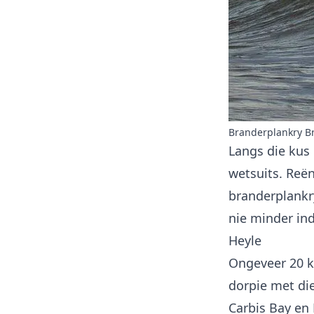
Branderplankry Br
Langs die kus 
wetsuits. Reë
branderplankr
nie minder ind
Heyle
Ongeveer 20 k
dorpie met di
Carbis Bay en