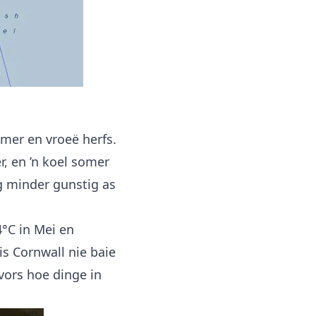
omer en vroeë herfs.
r, en ’n koel somer
og minder gunstig as
°C in Mei en
is Cornwall nie baie
 vors hoe dinge in