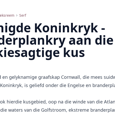
-eksreem
Serf
nigde Koninkryk -
derplankry aan die
kiesagtige kus
nd en gelyknamige graafskap Cornwall, die mees suidw
Koninkryk, is geliefd onder die Engelse en branderp
r lok hierdie kusgebied, oop na die winde van die Atl
die waters van die Golfstroom, ekstreme branderpla