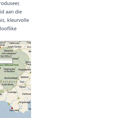
roduseer,
id aan die
s, kleurvolle
looflike