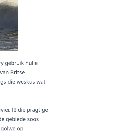
y gebruik hulle
van Britse
ngs die weskus wat
er, lê die pragtige
de gebiede soos
 golwe op