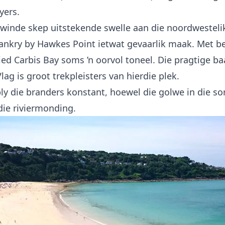
yers.
 winde skep uitstekende swelle aan die noordwesteli
ankry by Hawkes Point ietwat gevaarlik maak. Met be
ed Carbis Bay soms ’n oorvol toneel. Die pragtige ba
lag is groot trekpleisters van hierdie plek.
bly die branders konstant, hoewel die golwe in die 
ie riviermonding.