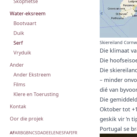
Skopfietse
Water-eksreem
Bootvaart
Duik
Skiereiland Cornwa
Serf
Die klimaat v
Vryduik
Die hoofseisoe
Ander
Die skiereilan
Ander Ekstreem
– minder onvo
Films
dié van byvoo
Klere en Toerusting
Die gemiddeld
Kontak
Oktober tot +1
geskik vir ’n 
Oor die projek
Portugal se b
AF
AR
BG
BN
CS
DA
DE
EL
EN
ES
FA
FI
FR