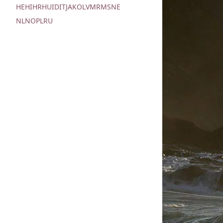
HE
HI
HR
HU
ID
IT
JA
KO
LV
MR
MS
NE
NL
NO
PL
RU