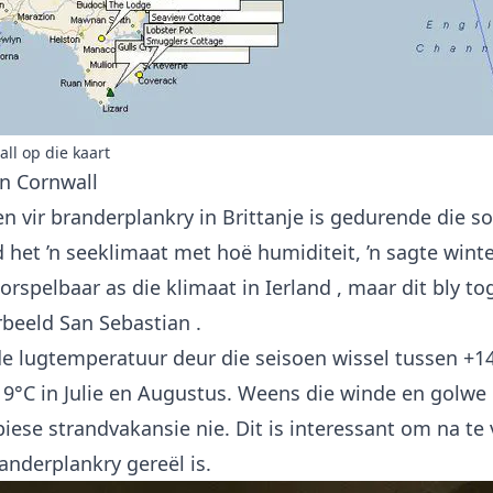
ll op die kaart
an Cornwall
n vir branderplankry in Brittanje is gedurende die s
d het ’n seeklimaat met hoë humiditeit, ’n sagte winte
orspelbaar as die klimaat in
Ierland
, maar dit bly t
rbeeld
San Sebastian
.
e lugtemperatuur deur die seisoen wissel tussen +14
9°C in Julie en Augustus. Weens die winde en golwe 
tipiese strandvakansie nie. Dit is interessant om na te
randerplankry
gereël is.