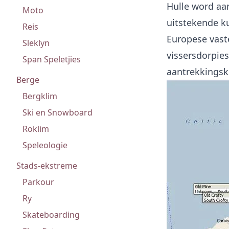
Hulle word aa
Moto
uitstekende ku
Reis
Europese vast
Sleklyn
vissersdorpies
Span Speletjies
aantrekkingskr
Berge
Bergklim
Ski en Snowboard
Roklim
Speleologie
Stads-ekstreme
Parkour
Ry
Skateboarding