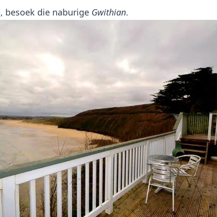
e, besoek die naburige
Gwithian
.