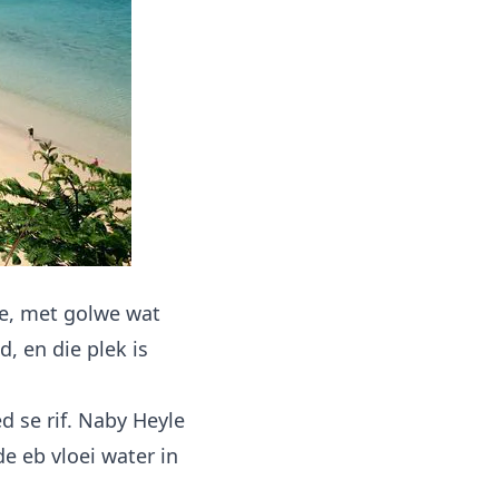
te, met golwe wat
, en die plek is
d se rif. Naby Heyle
e eb vloei water in