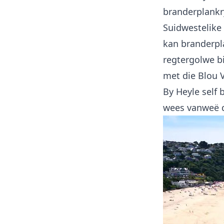
branderplankr
Suidwestelike
kan branderpl
regtergolwe bi
met die Blou V
By Heyle self 
wees vanweë d