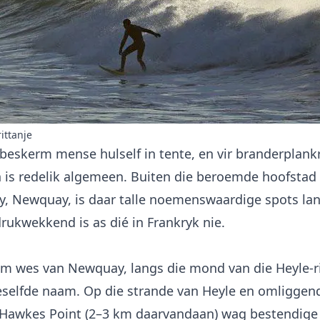
ittanje
beskerm mense hulself in tente, en vir branderplankr
n is redelik algemeen. Buiten die beroemde hoofstad 
y, Newquay, is daar talle noemenswaardige spots la
rukwekkend is as dié in Frankryk nie.
m wes van Newquay, langs die mond van die Heyle-rivi
eselfde naam. Op die strande van Heyle en omliggen
 Hawkes Point (2–3 km daarvandaan) wag bestendige