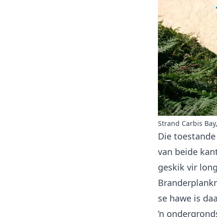
Strand Carbis Bay
Die toestande
van beide kant
geskik vir
lon
Branderplankry
se hawe is daa
’n ondergrond