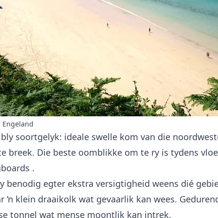
, Engeland
 bly soortgelyk: ideale swelle kom van die noordwes
e breek. Die beste oomblikke om te ry is tydens vloed
gboards
.
 benodig egter ekstra versigtigheid weens dié gebie
r ’n klein draaikolk wat gevaarlik kan wees. Gedurend
se tonnel wat mense moontlik kan intrek.