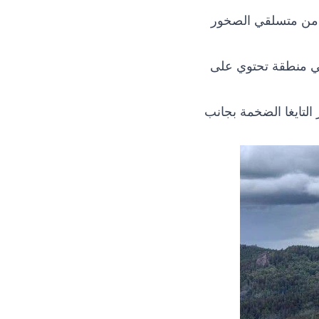
د من متسلقي الصخور
هي منطقة تحتوي على
التايغا الضخمة بجانب