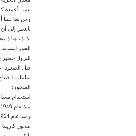
تتميز أعمدة ك
ومن هنا نشأ أ
بالنظر إلى أن
لذلك، هناك
مج
الحذر الشديد خ
النزول خطير ب
قبل الصعود، ع
ساعات الصباح
الصخور؛
استخدام معدات 
منذ عام 1949، تُعقد مسابقات تسلق الصخور في كراسنويارسك.
ومنذ عام 1964، تُنظم مسابقات
صخور كاريليا
بالقرب من سان