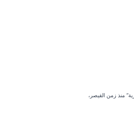
96 متراً، عليها كلمة “الحرية” منذ زمن القيصر،