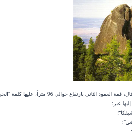
على سبيل المثال، قمة العمود الثاني بارتفاع حوالي 
يها عبر:
فكا”؛
ي”؛