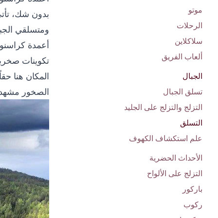
موتو
بدون شك، تأتي
الرحلات
ومتسلقي الجب
سلاكلاين
أعمدة كراسنو
ألعاب الفريق
تكوينات صخرية 
المكان هنا حقا
الجبال
الصخور مشهداً 
تسلق الجبال
التزلج والتزلج على الجليد
التسلق
علم استكشاف الكهوف
الأحداث الحضرية
التزلج على الألواح
باركور
ركوب