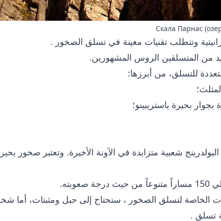
Скала Парнас (озе
انيتية وتتطلب تقنيات معينة في
تسلق الصخور
.
يد من المتسلقين الروس المشهورين.
عددة للتسلق، من أبرزها:
مثلث؛
 بجوار بحيرة ياستريبينو؛
البولدرينج
شعبية متزايدة في الآونة الأخيرة. وتعتبر صخور بحيرة
ة صعوبته.
ت الخاصة لتسلق الصخور
، ستحتاج إلى حبل ومثبتات، أما شخص
 تسلق
.