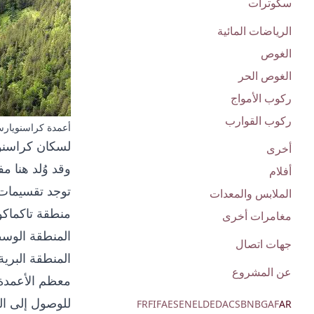
سكوترات
الرياضات المائية
الغوص
الغوص الحر
ركوب الأمواج
ركوب القوارب
أعمدة كراسنويار
أخرى
وقد وُلد هنا م
أفلام
توجد تقسيمات
الملابس والمعدات
منطقة تاكماكوف
مغامرات أخرى
المنطقة الوسطى (على بعد 
جهات اتصال
المنطقة البرية 
عن المشروع
معظم الأعمدة ل
للوصول إلى ال
FR
FI
FA
ES
EN
EL
DE
DA
CS
BN
BG
AF
AR