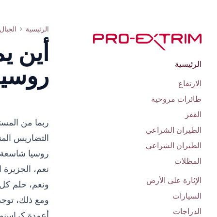
أين يمكن ممارسة تسلق الصخور في روسيا
الرئيسية
الجبال
أين ي
الرئيسية
روسيا
الارتفاع
طائرات مروحية
القفز
ربما من المست
الطيران الشراعي
التضاريس المنا
الطيران الشراعي
روسيا شاسعة إ
المظلات
نعم، الجزيرة ا
الإثارة على الأرض
ونعم، حلم كل محترف
السيارات
ومع ذلك، توجد
الدراجات
أعمدة كراسنو