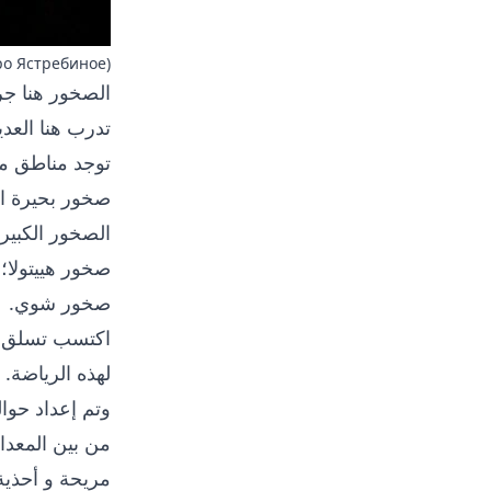
ро Ястребиное)
الصخور هنا جر
تدرب هنا العد
توجد مناطق مت
صخور بحيرة ال
الصخور الكبيرة
صخور هييتولا؛
صخور شوي.
اكتسب تسلق
لهذه الرياضة.
وتم إعداد حوالي 150 مساراً متنوعاً من حيث درج
من بين
المعدا
مريحة و
أحذية