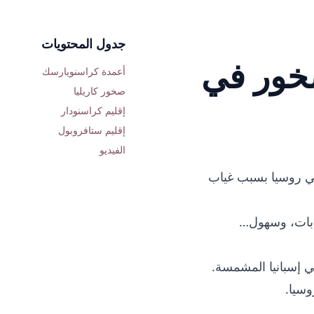
جدول المحتويات
خور في
أعمدة كراسنويارسك
صخور كاريليا
إقليم كراسنودار
إقليم ستافروبول
الفيديو
في روسيا بسبب غياب
غابات، وسهول…
إسبانيا
المشمسة.
وسيا.