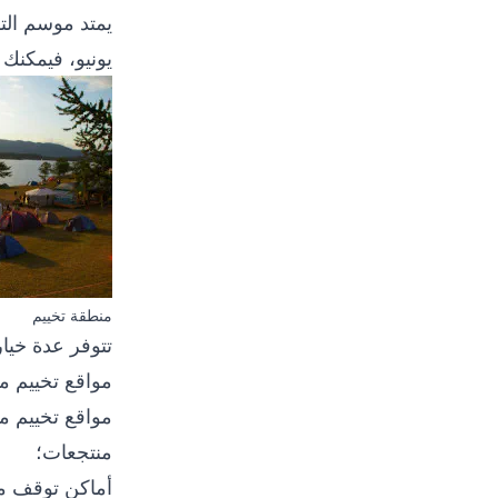
يمتد موسم الت
يونيو، فيمكنك 
منطقة تخييم
تتوفر عدة خيار
مواقع
تخييم
مد
مواقع تخييم مج
منتجعات؛
أماكن توقف م