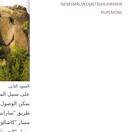
NE
MS
MR
LV
KO
JA
IT
ID
HU
HR
HI
HE
RU
PL
NO
NL
العمود الثاني
يمكن الوصول إل
طريق “ساراتشي
مسار “كاشالوف
مسار “الحرية”.