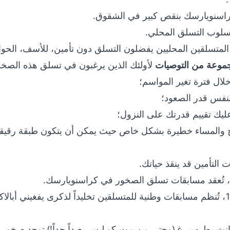
راسنويارسك بنقص كبير في الشقوق.
سلوب التسلق المحلي.
 المتسلقين المحليين يفضلون التسلق دون تأمين، للأسف، الحو
موعة من التوصيات
لأولئك الذين يرغبون في تسلق هذه الصخو
لال فترة تغير المواسم؛
نفس قدر الصعود؛
ليك تقييم قدرتك على النزول؛
 والمساء خطيرة بشكل خاص حيث يمكن أن يتكون طبقة رقيقة
التأمين قد ينقذ حياتك.
وطنية للمتسلقين
تخليداً لذكرى يفغيني أبالا
ت بطرسبرغ (وحتى من موسكو ليس بعيداً جداً!) توجد صخور كار