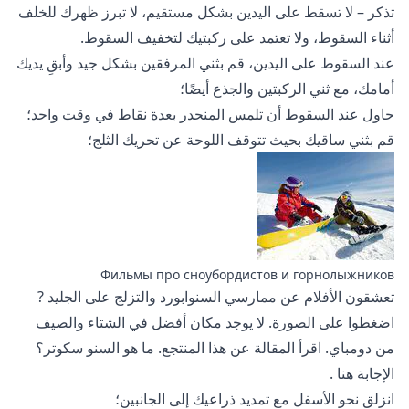
تذكر – لا تسقط على اليدين بشكل مستقيم، لا تبرز ظهرك للخلف
أثناء السقوط، ولا تعتمد على ركبتيك لتخفيف السقوط.
عند السقوط على اليدين، قم بثني المرفقين بشكل جيد وأبقِ يديك
أمامك، مع ثني الركبتين والجذع أيضًا؛
حاول عند السقوط أن تلمس المنحدر بعدة نقاط في وقت واحد؛
قم بثني ساقيك بحيث تتوقف اللوحة عن تحريك الثلج؛
Фильмы про сноубордистов и горнолыжников
تعشقون
الأفلام عن ممارسي السنوابورد والتزلج على الجليد
?
اضغطوا على الصورة. لا يوجد مكان أفضل في الشتاء والصيف
من دومباي.
اقرأ المقالة
عن هذا المنتجع. ما هو السنو سكوتر؟
الإجابة
هنا
.
انزلق نحو الأسفل مع تمديد ذراعيك إلى الجانبين؛