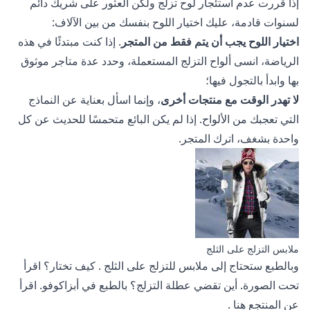
إذا قررت عدم استئجار لوح تزلج ولكن العثور على شريك دائم
لسنوات قادمة، عليك اختيار اللوح بنفسك من بين الآلاف:
اختيار اللوح يجب أن يتم فقط من المتجر
. إذا كنت مبتدئًا في هذه
الرياضة، انسى ألواح التزلج المستعملة، وحدد عدة متاجر موثوق
بها وابدأ بالتجول فيها؛
لا تهدر الوقت مع منتجات أخرى
، وإنما اسأل بعناية عن النماذج
التي تعجبك من الألواح. إذا لم يكن البائع متحمسًا للحديث عن كل
واحدة بشغف، اترك المتجر.
ملابس التزلج على الثلج
وبالطبع ستحتاج إلى
ملابس للتزلج على الثلج
. كيف تختار؟ اقرأ
تحت الصورة. أين تقضي عطلة التزلج؟ بالطبع في أبزاكوفو. اقرأ
عن المنتجع
هنا
.