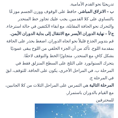
تدريجيًا نحو القدم الأمامية.
ب – الانزلاق المباشر.
حافظ على الوقوف ووزن الجسم موزعًا
بالتساوي على كلا القدمين. يجب عليك تجاوز خط المنحدر
والتحرك نحو الحافة المقابلة، مع ابقاء الكتفين في حالة استرخاء.
ج/أ – نهاية الدوران الأيسر مع الانتقال إلى بداية الدوران الأيمن.
قم بتدوير الجذع قليلاً نحو اتجاه الدوران. اضغط بحذر على الحافة
بمقدمة اللوح. تأكد من أن الجزء الخلفي من اللوح يبقى عموديًا
بشكل كافٍ مع المنحدر، متجاوزًا الخط والتوقف لاحقًا.
يتحرك السنوابورد على الثلج على السطح المنزلق فقط في
المرحلة ب. في المراحل الأخرى، يكون على الحافة. للتوقف، ابقَ
في المرحلة ج.
المرحلة التالية
هي التمرس على المراحل الثلاث من كلا الجانبين،
مع القيام بالدوران باستمرار.
للمحترفين