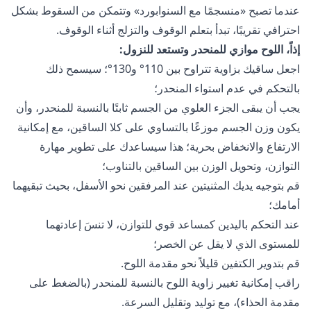
عندما تصبح «منسجمًا مع السنوابورد» وتتمكن من السقوط بشكل
احترافي تقريبًا، تبدأ بتعلم الوقوف والتزلج أثناء الوقوف.
إذاً، اللوح موازي للمنحدر وتستعد للنزول:
اجعل ساقيك بزاوية تتراوح بين 110° و130°؛ سيسمح ذلك
بالتحكم في عدم استواء المنحدر؛
يجب أن يبقى الجزء العلوي من الجسم ثابتًا بالنسبة للمنحدر، وأن
يكون وزن الجسم موزعًا بالتساوي على كلا الساقين، مع إمكانية
الارتفاع والانخفاض بحرية؛ هذا سيساعدك على تطوير مهارة
التوازن، وتحويل الوزن بين الساقين بالتناوب؛
قم بتوجيه يديك المثنيتين عند المرفقين نحو الأسفل، بحيث تبقيهما
أمامك؛
عند التحكم باليدين كمساعد قوي للتوازن، لا تنسَ إعادتهما
للمستوى الذي لا يقل عن الخصر؛
قم بتدوير الكتفين قليلاً نحو مقدمة اللوح.
راقب إمكانية تغيير زاوية اللوح بالنسبة للمنحدر (بالضغط على
مقدمة الحذاء)، مع توليد وتقليل السرعة.