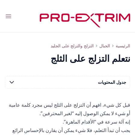
tion
التزلج على الثلج للمبتدئين والمتقدمين: كيف تتعلم التزلج وتختار أسلوب التزلج
الرئيسية
الجبال
التزلج والتزلج على الجليد
نتعلم التزلج على الثلج
جدول المحتويات
قبل كل شيء، افهم أن التزلج على الثلج ليس مجرد كلمة عامية
أو شيء لا يمكن الوصول إليه “لغير المحترفين”.
إنه آلة سرعة في “الأقدام الماهرة”.
يجب أن تبدأ التعلم، فلا شيء يمكن أن يقارن بالإحساس الرائع