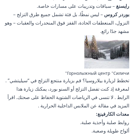
رايسنغ
– سباقات وتدريبات على مسارات خاصة.
بوردر كروس
– ليس نمطًا، بل فئة تشمل جميع طرق التزلج –
النزول، المنعطفات الحادة، القفز فوق المنحدرات والعقبات – وهو
مشهد جدًا رائع.
Горнолыжный центр "Силичи"
تخطط لزيارة بيلاروسيا؟ قم بزيارة
منتجع التزلج في “سيليتشي”
.
لمعرفة إذ كنت تفضل التزلج أو السنو بورد، يمكنك زيارة
هذا
الرابط
. لا تنسى في الرياضات الشتوية الحفاظ على صحتك. اقرأ
المزيد في
مقالة عن الملابس الداخلية الحرارية
.
معدات الكارفينغ:
روابط صلبة وأحذية صلبة.
ألواح طويلة وصعبة.