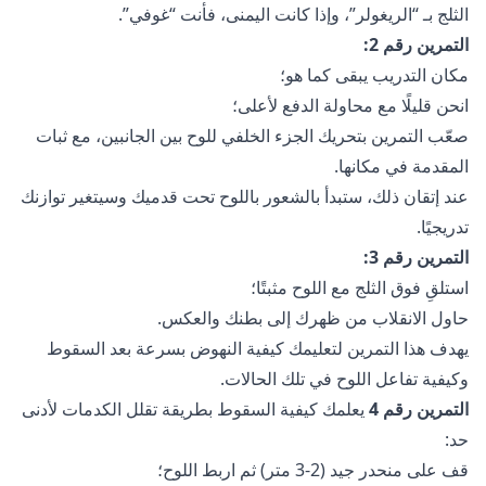
الثلج بـ “الريغولر”، وإذا كانت اليمنى، فأنت “غوفي”.
التمرين رقم 2:
مكان التدريب يبقى كما هو؛
انحن قليلًا مع محاولة الدفع لأعلى؛
صعّب التمرين بتحريك الجزء الخلفي للوح بين الجانبين، مع ثبات
المقدمة في مكانها.
عند إتقان ذلك، ستبدأ بالشعور باللوح تحت قدميك وسيتغير توازنك
تدريجيًا.
التمرين رقم 3:
استلقِ فوق الثلج مع اللوح مثبتًا؛
حاول الانقلاب من ظهرك إلى بطنك والعكس.
يهدف هذا التمرين لتعليمك كيفية النهوض بسرعة بعد السقوط
وكيفية تفاعل اللوح في تلك الحالات.
التمرين رقم 4
يعلمك كيفية السقوط بطريقة تقلل الكدمات لأدنى
حد:
قف على منحدر جيد (2-3 متر) ثم اربط اللوح؛