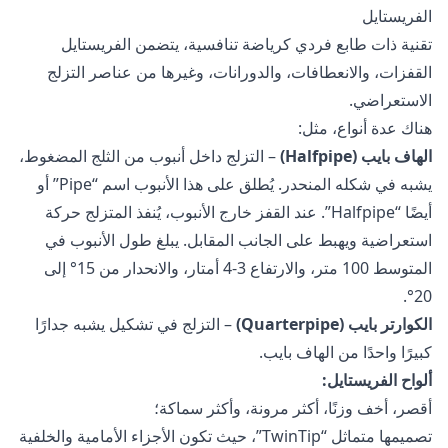
الفريستايل
تقنية ذات طابع فردي كرياضة تنافسية، يتضمن الفريستايل
القفزات، والانعطافات، والدورانات، وغيرها من عناصر التزلج
الاستعراضي.
هناك عدة أنواع، مثل:
الهاف بايب (Halfpipe)
– التزلج داخل أنبوب من الثلج المضغوط،
يشبه في شكله المنحدر. يُطلق على هذا الأنبوب اسم “Pipe” أو
أيضًا “Halfpipe”. عند القفز خارج الأنبوب، يُنفذ المتزلج حركة
استعراضية ويهبط على الجانب المقابل. يبلغ طول الأنبوب في
المتوسط 100 متر، والارتفاع 3-4 أمتار، والانحدار من 15° إلى
20°.
الكوارتر بايب (Quarterpipe)
– التزلج في تشكيل يشبه جدارًا
كبيرًا واحدًا من الهاف بايب.
ألواح الفريستايل:
أقصر، أخف وزنًا، أكثر مرونة، وأكثر سماكة؛
تصميمها متماثل “TwinTip”، حيث تكون الأجزاء الأمامية والخلفية