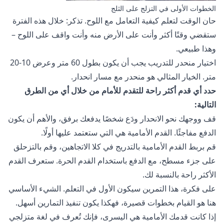
الخطوات الأولى في التزلج على الثلج
حان الوقت لتعلم كيفية التعامل مع اللوح. تذكر: خلال هذه الفترة
ستقضي وقتًا أكثر وأنت على الأرض منه وأنت واقف على اللوح –
وهذا طبيعي.
اختيار منحدر للتدريب يجب أن يكون بطول 60 متر وعرض 10-20
متر. الخيار المثالي هو منحدر مع مسار انحدار.
حدد أي قدم أكثر راحة للتقدم للأمام من خلال أي من الطرق
التالية:
قف ووجهك نحو الانحدار ودَع شخصًا يدفعك برفق، والأهم أن يكون
الدفع مفاجئًا. القدم الأمامية هي التي ستعتمد عليها أولًا.
قم بربط القدم الأمامية بالتدريج في كلا الاتجاهين، وقم بالتزحلق
على جزء مسطح، مع الدفع باستخدام القدم الحرة. ستعرف القدم
الأكثر راحة بالنسبة لك.
على فكرة، هذا التمرين سيكون الأول في التعلم. الشيء الأساسي
هنا هو القيام بخطوات قصيرة، فهكذا يكون تنفيذ التمارين أسهل.
إذا كانت قدمك الأمامية هي اليسرى، فإنك تُعرف في لغة متزلجي