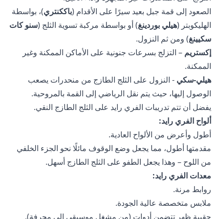
الصعود إلى قمة جبل بعيد سيرًا على الأقدام (
باككنتري
)، بواسطة
الهليكوبتر (
هيلي بوردينغ
) أو بواسطة مركبة تسوية الثلج (
سنو كات
سكيينغ
) ومن ثم النزول.
إكستريم
– التزلج بسرعات جنونية على الأماكن الممكنة وغير
الممكنة.
هيلي-سكي
- النزول على الثلج الطازج من منحدرات يصعب
الوصول إليها، حيث يتم نقل الرياضي إلى القمة بالمروحية.
يفضل أن تتم تدريبات الفري رايد على الثلج الطازج النقي.
ألواح الفري رايد:
أطول وأعرض من الألواح العادية.
مقدمتها أطول، مما يجعل وضع الوقوف مائلًا نحو الجزء الخلفي
من اللوح – وهذا يجعل الطفو على الثلج الطازج أسهل.
معدات الفري رايد:
روابط مرنة.
ملابس متخصصة عالية الجودة.
حقيبة ظهر تتضمن أدوات (من مشغل موسيقى إلى مجرفة).