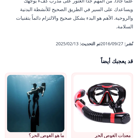
علماً جاداً. من المهم جداً العثور على مدرب كفء يُوجهك
ويساعدك على السير في الطريق الصحيح للأنشطة البدنية
والروحية. الأهم هو البدء بشكل صحيح والالتزام دائماً بتقنيات
السلامة.
نُشر:
27‏/09‏/2016
تم التحديث:
13‏/02‏/2025
قد يعجبك أيضاً
معدات الغوص الحر
ما هو الغوص الحر؟