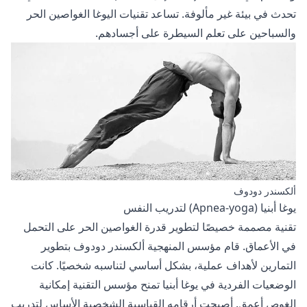
تحدث في بيئة غير مألوفة. تساعد تقنيات اليوغا الغواصين الحر
والسباحين على تعلم السيطرة على أجسادهم.
ألكسندر دودوف
يوغا أبنيا (Apnea-yoga) لتدريب النفس
تقنية مصممة خصيصًا لتطوير قدرة الغواصين الحر على التحمل
في الأعماق. قام مؤسس المنهجية ألكسندر دودوف بتطوير
التمارين لأهداف عملية، بشكل أساسي لتناسبه شخصيًا. كانت
الوضعيات الفردية في يوغا أبنيا تمنح مؤسس التقنية إمكانية
الغوص أعمق. أصبحت أرقامه القياسية الشخصية الأساس لتدريب