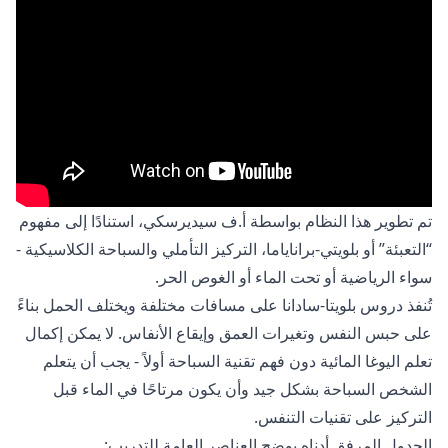
تم تطوير هذا النظام بواسطة أ.ف سيديرسكي، استنادًا إلى مفهوم
“التعبئة” أو بلويتي-براناياما، التركيز التأملي والسباحة الكلاسيكية -
سواء الرياضية أو تحت الماء أو الغوص الحر.
تُنفذ دروس بلويتا-سادانا على مسافات مختلفة ويختلف الحمل بناءً
على حبس النفس وتغيرات العمق وإيقاع الأنفاس. لا يمكن إكمال
تعلم اليوغا المائية دون فهم تقنية السباحة أولاً - يجب أن يتعلم
الشخص السباحة بشكل جيد وأن يكون مرتاحًا في الماء قبل
التركيز على تقنيات التنفس.
الجدول المرفق أدناه يوضح العناصر العامة للتدريب: