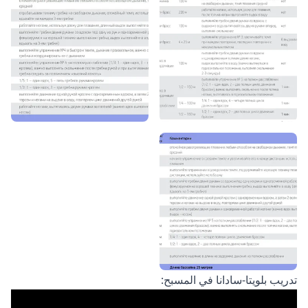
تدريب بلويتا-سادانا في المسبح: