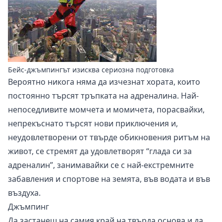
Бейс-джъмпингът изисква сериозна подготовка
Вероятно никога няма да изчезнат хората, които
постоянно търсят тръпката на адреналина. Най-
непоседливите момчета и момичета, порасвайки,
непрекъснато търсят нови приключения и,
неудовлетворени от твърде обикновения ритъм на
живот, се стремят да удовлетворят “глада си за
адреналин”, занимавайки се с най-екстремните
забавления и спортове на земята, във водата и във
въздуха.
Джъмпинг
Да застанеш на самия край на твърда основа и да