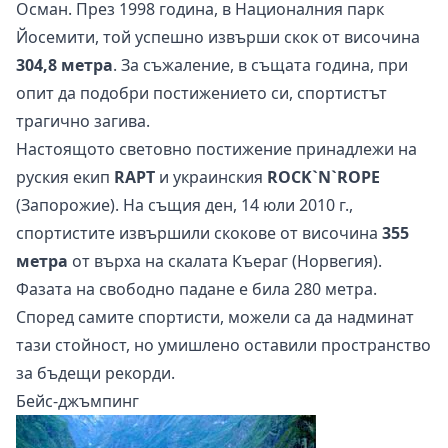
Осман. През 1998 година, в Националния парк
Йосемити, той успешно извърши скок от височина
304,8 метра
. За съжаление, в същата година, при
опит да подобри постижението си, спортистът
трагично загива.
Настоящото световно постижение принадлежи на
руския екип
RAPT
и украинския
ROCK`N`ROPE
(Запорожие). На същия ден, 14 юли 2010 г.,
спортистите извършили скокове от височина
355
метра
от върха на скалата Къераг (Норвегия).
Фазата на свободно падане е била 280 метра.
Според самите спортисти, можели са да надминат
тази стойност, но умишлено оставили пространство
за бъдещи рекорди.
Бейс-джъмпинг