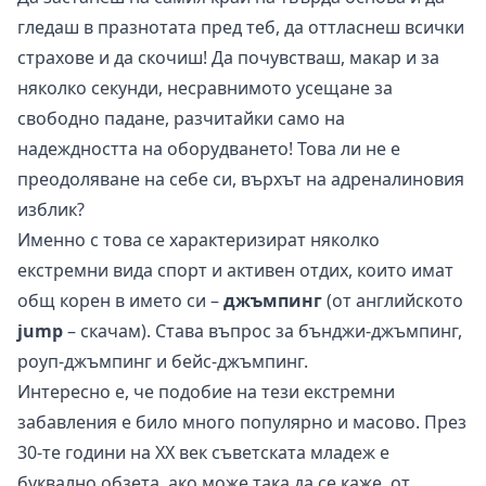
гледаш в празнотата пред теб, да оттласнеш всички
страхове и да скочиш! Да почувстваш, макар и за
няколко секунди, несравнимото усещане за
свободно падане, разчитайки само на
надеждността на оборудването! Това ли не е
преодоляване на себе си, върхът на адреналиновия
изблик?
Именно с това се характеризират няколко
екстремни вида спорт и активен отдих, които имат
общ корен в името си –
джъмпинг
(от английското
jump
– скачам). Става въпрос за бънджи-джъмпинг,
роуп-джъмпинг и бейс-джъмпинг.
Интересно е, че подобие на тези екстремни
забавления е било много популярно и масово. През
30-те години на XX век съветската младеж е
буквално обзета, ако може така да се каже, от