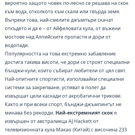
вероятно защото човек по-лесно се решава на скок
към вода, отколкото към скали или твърда земя.
Въпреки това, най-смелите джъмпъри скачат
откъдето и да е – от Айфеловата кула, от въжени
мостове над Алпийските пропасти и дори от
водопади.
Популярността на това екстремно забавление
достига такива висоти, че дори се строят специални
бънджи-кули, които събират любители от цял свят.
Най-опитните спортисти, използвайки специални
системи за закрепване, успяват в полет да
извършат цели каскади от акробатични трикове.
Както и при всеки спорт, бънджи-джъмпингът не
минава без рекорди.
Най-екстремният скок
е
извършен от австралиеца AJ Hackett от
телевизионната кула Макао (Китай) с височина 233