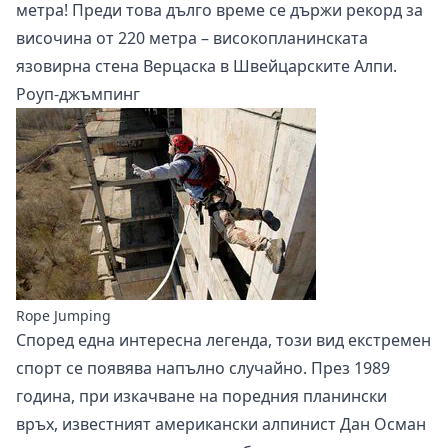
метра! Преди това дълго време се държи рекорд за
височина от 220 метра – високопланинската
язовирна стена Верцаска в Швейцарските Алпи.
Роуп-джъмпинг
Rope Jumping
Според една интересна легенда, този вид екстремен
спорт се появява напълно случайно. През 1989
година, при изкачване на поредния планински
връх, известният американски алпинист Дан Осман