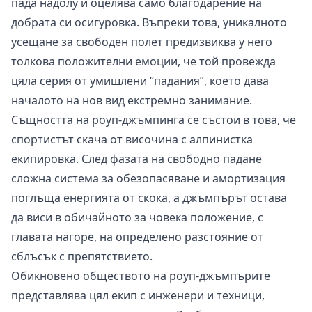
пада надолу и оцелява само благодарение на
добрата си осигуровка. Въпреки това, уникалното
усещане за свободен полет предизвиква у него
толкова положителни емоции, че той провежда
цяла серия от умишлени “падания”, което дава
началото на нов вид екстремно занимание.
Същността на роуп-джъмпинга се състои в това, че
спортистът скача от височина с алпинистка
екипировка. След фазата на свободно падане
сложна система за обезопасяване и амортизация
поглъща енергията от скока, а джъмпърът остава
да виси в обичайното за човека положение, с
главата нагоре, на определено разстояние от
сблъсък с препятствието.
Обикновено обществото на роуп-джъмпърите
представлява цял екип с инженери и техници,