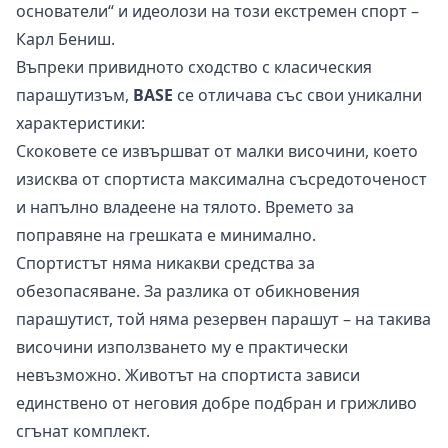
основатели“ и идеолози на този екстремен спорт –
Карл Бениш.
Въпреки привидното сходство с класическия
парашутизъм,
BASE
се отличава със свои уникални
характеристики:
Скоковете се извършват от малки височини, което
изисква от спортиста максимална съсредоточеност
и напълно владеене на тялото. Времето за
поправяне на грешката е минимално.
Спортистът няма никакви средства за
обезопасяване. За разлика от обикновения
парашутист, той няма резервен парашут – на такива
височини използването му е практически
невъзможно. Животът на спортиста зависи
единствено от неговия добре подбран и грижливо
сгънат комплект.