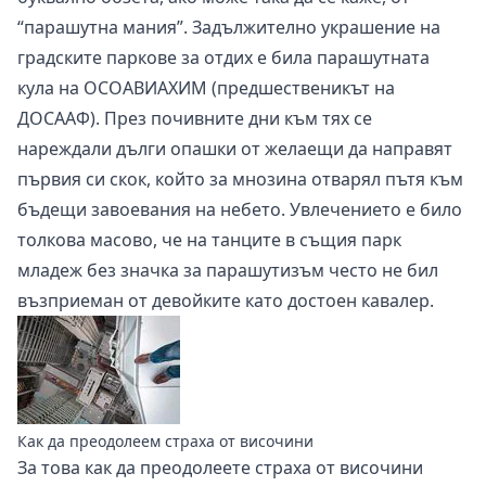
“парашутна мания”. Задължително украшение на
градските паркове за отдих е била парашутната
кула на ОСОАВИАХИМ (предшественикът на
ДОСААФ). През почивните дни към тях се
нареждали дълги опашки от желаещи да направят
първия си скок, който за мнозина отварял пътя към
бъдещи завоевания на небето. Увлечението е било
толкова масово, че на танците в същия парк
младеж без значка за парашутизъм често не бил
възприеман от девойките като достоен кавалер.
Как да преодолеем страха от височини
За това
как да преодолеете страха от височини