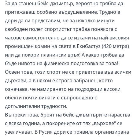
За да станеш бейс-джъмпър, вероятно трябва да
притежаваш особено въодушевление. Трудно е
дори да си представим, че за няколко минути
свободен полет спортистът трябва понякога с
часове самостоятелно да се изкачи на най-високия
промишлен комин на света в Екибастуз (420 метра)
или да покори планински връх! А какво трябва да
бъде нивото на физическа подготовка за това!
Освен това, този спорт не се приветства във всички
държави, а в някои е строго забранен, което
означава, че намирането на подходящи високи
обекти почти винаги е съпроводено с
допълнителни трудности.
Въпреки това, броят на бейс-джъмпърите нараства
с всяка година, а покорените от тях „върхове“ се
увеличават. В Русия дори се появила организирана