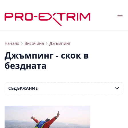
Nav
Няколко вида джъмпинг - от атракция до професионален спорт
Начало
Височина
Джъмпинг
Джъмпинг - скок в
бездната
СЪДЪРЖАНИЕ