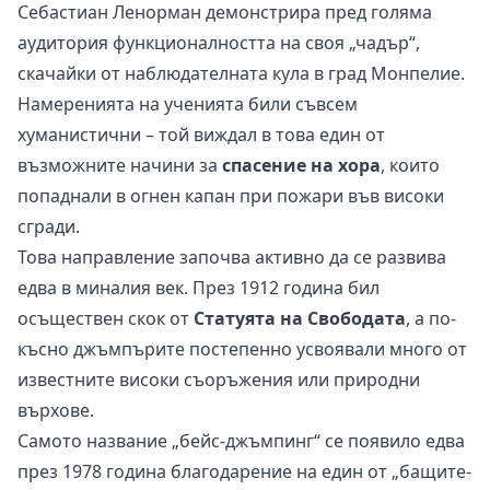
Себастиан Ленорман демонстрира пред голяма
аудитория функционалността на своя „чадър“,
скачайки от наблюдателната кула в град Монпелие.
Намеренията на ученията били съвсем
хуманистични – той виждал в това един от
възможните начини за
спасение на хора
, които
попаднали в огнен капан при пожари във високи
сгради.
Това направление започва активно да се развива
едва в миналия век. През 1912 година бил
осъществен скок от
Статуята на Свободата
, а по-
късно джъмпърите постепенно усвоявали много от
известните високи съоръжения или природни
върхове.
Самото название „бейс-джъмпинг“ се появило едва
през 1978 година благодарение на един от „бащите-