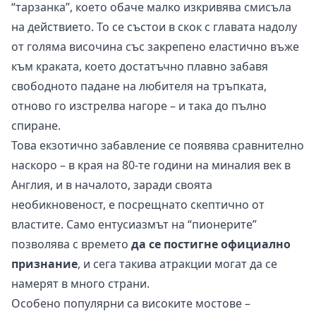
“тарзанка”, което обаче малко изкривява смисъла
на действието. То се състои в скок с главата надолу
от голяма височина със закрепено еластично въже
към краката, което достатъчно плавно забавя
свободното падане на любителя на тръпката,
отново го изстрелва нагоре – и така до пълно
спиране.
Това екзотично забавление се появява сравнително
наскоро – в края на 80-те години на миналия век в
Англия, и в началото, заради своята
необикновеност, е посрещнато скептично от
властите. Само ентусиазмът на “пионерите”
позволява с времето
да се постигне официално
признание
, и сега такива атракции могат да се
намерят в много страни.
Особено популярни са високите мостове –