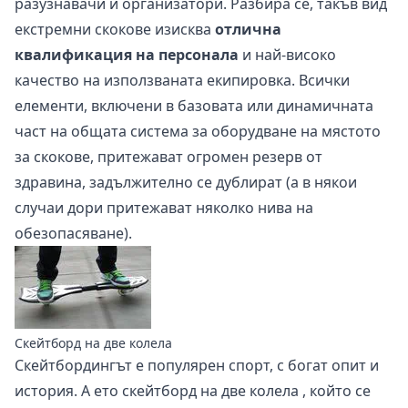
разузнавачи и организатори. Разбира се, такъв вид
екстремни скокове изисква
отлична
квалификация на персонала
и най-високо
качество на използваната екипировка. Всички
елементи, включени в базовата или динамичната
част на общата система за оборудване на мястото
за скокове, притежават огромен резерв от
здравина, задължително се дублират (а в някои
случаи дори притежават няколко нива на
обезопасяване).
Скейтборд на две колела
Скейтбордингът е популярен спорт, с богат опит и
история. А ето
скейтборд на две колела
, който се