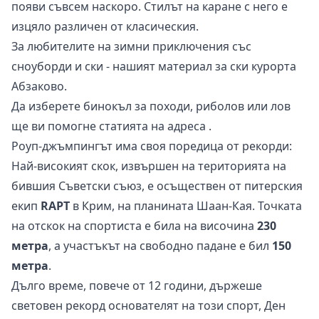
появи съвсем наскоро. Стилът на каране с него е
изцяло различен от класическия.
За любителите на зимни приключения със
сноуборди и ски -
нашият материал
за ски курорта
Абзаково.
Да изберете бинокъл за походи, риболов или лов
ще ви помогне статията на
адреса
.
Роуп-джъмпингът има своя поредица от рекорди:
Най-високият скок, извършен на територията на
бившия Съветски съюз, е осъществен от питерския
екип
RAPT
в Крим, на планината Шаан-Кая. Точката
на отскок на спортиста е била на височина
230
метра
, а участъкът на свободно падане е бил
150
метра
.
Дълго време, повече от 12 години, държеше
световен рекорд основателят на този спорт, Дeн