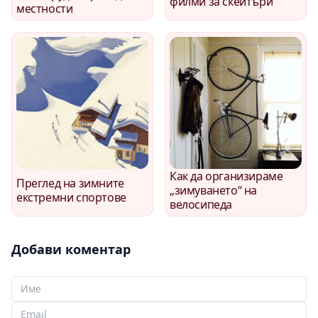
филми за скейтъри
местности
Как да организираме
Преглед на зимните
„зимуването“ на
екстремни спортове
велосипеда
Добави коментар
Вашето име
Вашият имейл