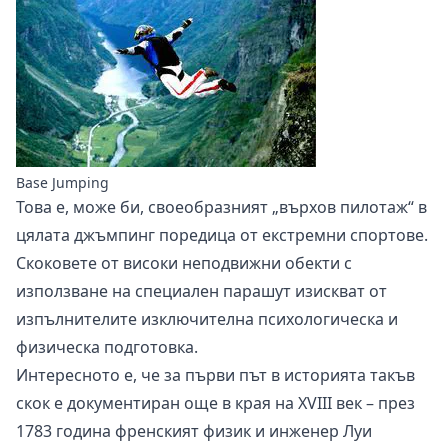
Base Jumping
Това е, може би, своеобразният „върхов пилотаж“ в
цялата джъмпинг поредица от екстремни спортове.
Скоковете от високи неподвижни обекти с
използване на специален парашут изискват от
изпълнителите изключителна психологическа и
физическа подготовка.
Интересното е, че за първи път в историята такъв
скок е документиран още в края на XVIII век – през
1783 година френският физик и инженер Луи