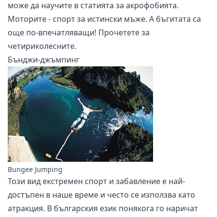
може да научите в статията за акрофобията.
Моторите - спорт за истински мъже. А бъгитата са
още по-впечатляващи!
Прочетете
за
четириколесните.
Бънджи-джъмпинг
Bungee Jumping
Този вид екстремен спорт и забавление е най-
достъпен в наше време и често се използва като
атракция. В българския език понякога го наричат