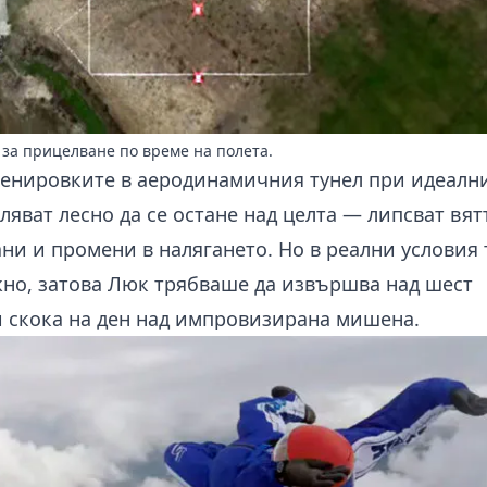
 за прицелване по време на полета.
тренировките в аеродинамичния тунел при идеалн
ляват лесно да се остане над целта — липсват вят
ни и промени в налягането. Но в реални условия 
жно, затова Люк трябваше да извършва над шест
 скока на ден над импровизирана мишена.