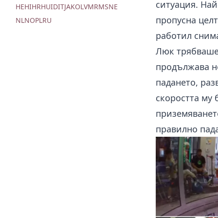
ситуация. Най
HE
HI
HR
HU
ID
IT
JA
KO
LV
MR
MS
NE
пропусна целт
NL
NO
PL
RU
работил снима
Люк трябваше 
продължава не
падането, раз
скоростта му 
приземяването
правилно пада