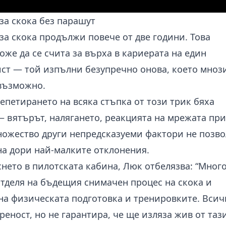
за скока без парашут
за скока продължи повече от две години. Това
же да се счита за върха в кариерата на един
ст — той изпълни безупречно онова, което мноз
евъзможно.
епетирането на всяка стъпка от този трик бяха
 вятърът, налягането, реакцията на мрежата при
ножество други непредсказуеми фактори не позв
на дори най-малките отклонения.
снето в пилотската кабина, Люк отбелязва: “Мног
тделя на бъдещия снимачен процес на скока и
на физическата подготовка и тренировките. Всич
реност, но не гарантира, че ще изляза жив от таз