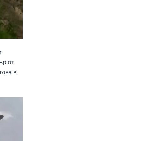
и
ър от
това е