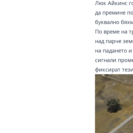
Люк Айкинс го
да премине по
буквално бяхм
По време на 
над парче зем
на падането и
сигнали проме
фиксират тез