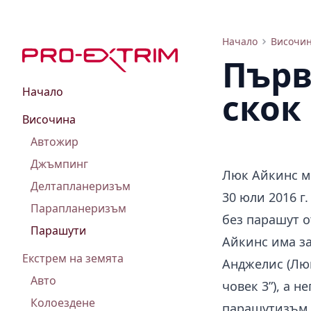
Люк Айкинс извърши първия в историята скок без парашут
Начало
Височи
Първ
Начало
скок
Височина
Автожир
Джъмпинг
Люк Айкинс м
Делтапланеризъм
30 юли 2016 г
Парапланеризъм
без парашут о
Парашути
Айкинс има за
Екстрем на земята
Анджелис (Люк
Авто
човек 3”), а 
Колоездене
парашутизъм.