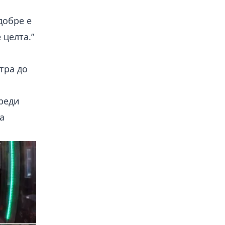
добре е
 целта.”
тра до
преди
а