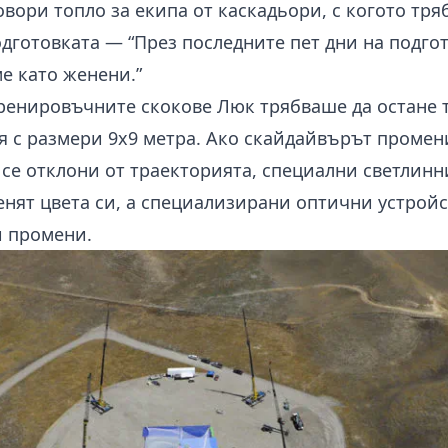
вори топло за екипа от каскадьори, с когото тр
дготовката — “През последните пет дни на подго
е като женени.”
тренировъчните скокове Люк трябваше да остане 
я с размери 9х9 метра. Ако скайдайвърът промен
 се отклони от траекторията, специални светлинн
нят цвета си, а специализирани оптични устройс
и промени.