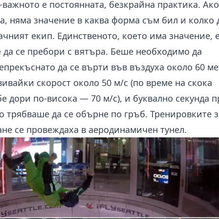
-важното е постоянната, безкрайна практика. Ако
а, няма значение в каква форма съм бил и колко 
чният екип. Единственото, което има значение, е
да се пребори с вятъра. Беше необходимо да
прекъснато да се върти във въздуха около 60 ме
вивайки скорост около 50 м/с (по време на скока
бе дори по-висока — 70 м/с), и буквално секунда 
 трябваше да се обърне по гръб. Тренировките з
не се провеждаха в аеродинамичен тунел.