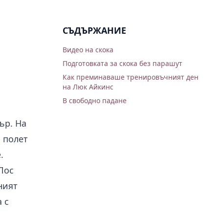
СЪДЪРЖАНИЕ
Видео на скока
Подготовката за скока без парашут
Как преминаваше тренировъчният ден
на Люк Айкинс
В свободно падане
ър. На
 полет
.
Лос
ният
 с