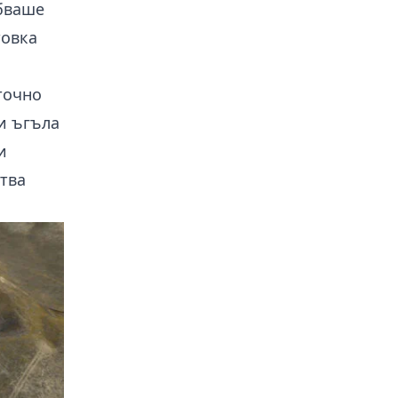
ябваше
товка
точно
и ъгъла
и
тва