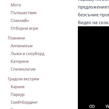
Мото
предложението
Пътешествия
безсъние про
Слаклайн
Видео на скок
Отборни игри
Планини
Алпинизъм
Лыжи и сноуборд
Катерене
Спелеология
Градски екстрем
Каране
Паркур
Скейтбординг