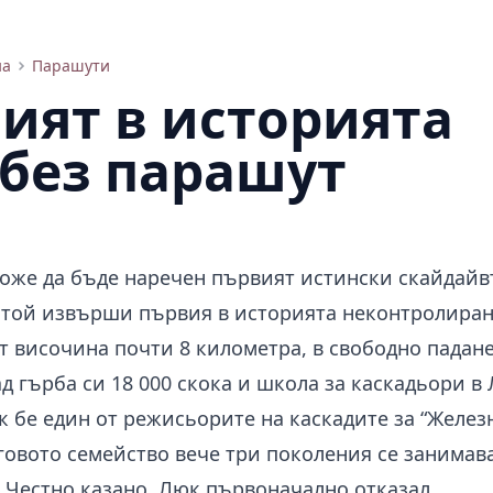
на
Парашути
ият в историята
 без парашут
оже да бъде наречен първият истински скайдайв
. той извърши първия в историята неконтролиран
т височина почти 8 километра, в свободно падане
д гърба си 18 000 скока и школа за каскадьори в 
 бе един от режисьорите на каскадите за “Желез
неговото семейство вече три поколения се занимава
 Честно казано, Люк първоначално отказал