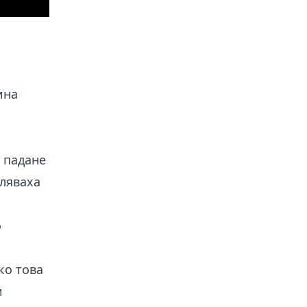
ина
 падане
оляваха
о
ко това
и