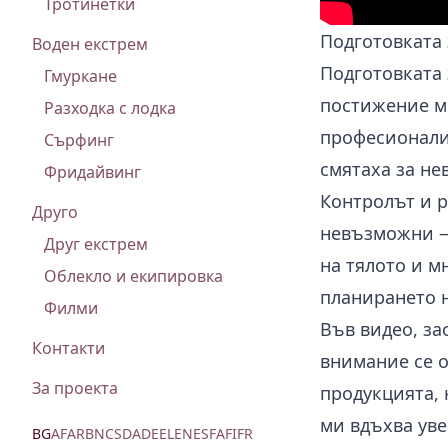
Тротинетки
Подготовката 
Воден екстрем
Подготовката 
Гмуркане
постижение мо
Разходка с лодка
професионали
Сърфинг
смятаха за н
Фридайвинг
Контролът и р
Друго
невъзможни —
Друг екстрем
на тялото и м
Облекло и екипировка
планирането 
Филми
Във видео, за
Контакти
внимание се о
За проекта
продукцията, 
ми вдъхва уве
BG
AF
AR
BN
CS
DA
DE
EL
EN
ES
FA
FI
FR