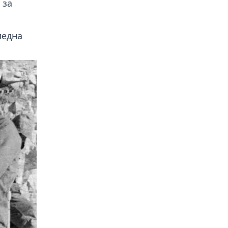
 за
ледна