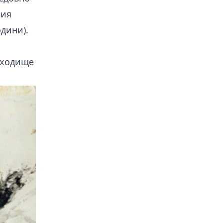
ния
одини).
находище