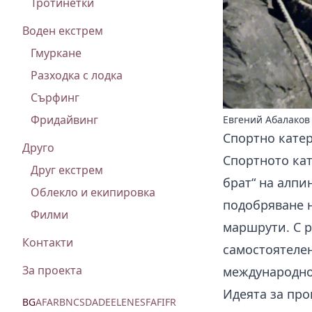
Тротинетки
Воден екстрем
Гмуркане
Разходка с лодка
Сърфинг
Фридайвинг
Евгений Абалаков
Спортно катер
Друго
Спортното кат
Друг екстрем
брат“ на алпи
Облекло и екипировка
подобряване н
Филми
маршрути. С р
Контакти
самостоятелен
За проекта
международно
Идеята за про
BG
AF
AR
BN
CS
DA
DE
EL
EN
ES
FA
FI
FR