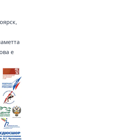
а
оярск,
паметта
ова е