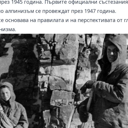
рез 1945 година. Първите официални състезания
о алпинизъм се провеждат през 1947 година.
е основава на правилата и на перспективата от г
низма.