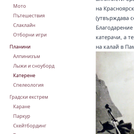
Мото
на Красноярск
Пътешествия
(утвърждава с
Слаклайн
Благодарение 
Отборни игри
катерачи, а т
на калай в Па
Планини
Алпинизъм
Лыжи и сноуборд
Катерене
Спелеология
Градски екстрем
Каране
Паркур
Скейтбординг