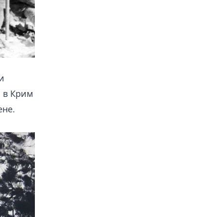
и
а в Крим
ене.