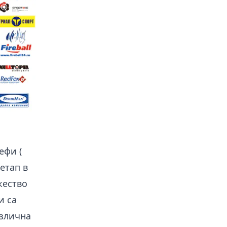
ефи (
етап в
жество
и са
азлична