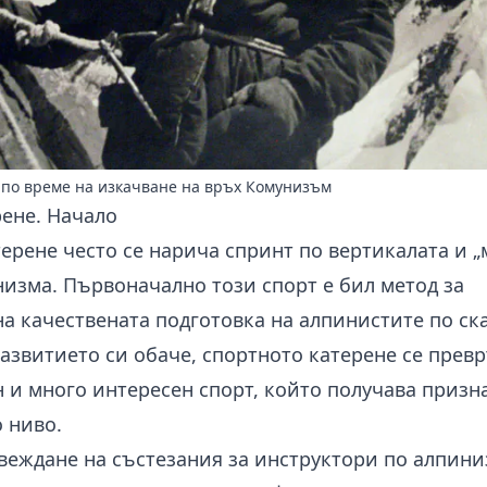
 по време на изкачване на връх Комунизъм
ене. Начало
ерене често се нарича спринт по вертикалата и 
низма. Първоначално този спорт е бил метод за
а качествената подготовка на алпинистите по ск
азвитието си обаче, спортното катерене се прев
 и много интересен спорт, който получава призн
 ниво.
веждане на състезания за инструктори по алпини