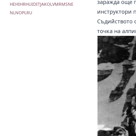
заражда още п
HE
HI
HR
HU
ID
IT
JA
KO
LV
MR
MS
NE
инструктори п
NL
NO
PL
RU
Съдийството с
точка на алпи