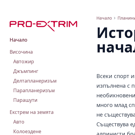
История на развитието на спортното катерене в СССР
Начало
Планин
Исто
Начало
нача
Височина
Автожир
Джъмпинг
Всеки спорт и
Делтапланеризъм
изпълнена с п
Парапланеризъм
необикновени.
Парашути
много млад сп
Екстрем на земята
не съществув
Авто
Съществува е
Колоездене
алпинисти
бра