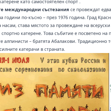
катерене като самостоятелен спорт
.
е международни състезания
се провеждат едв
на години по-късно – през 1976 година. Град Красн
а насам, става мястото за провеждане на всеруски
 спортно катерене. Това събитие е посветено на 
е алпинисти – братята Абалакови. Традиционно т
-силните
катерачи
в страната.