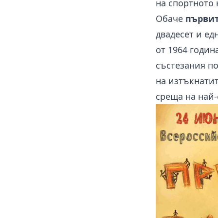
на
спортното 
Обаче
първит
двадесет и ед
от 1964 годин
състезания по
на изтъкнатит
среща на най