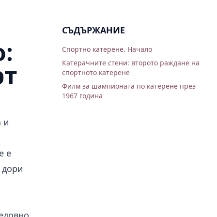
СЪДЪРЖАНИЕ
:
Спортно катерене. Начало
Катерачните стени: второто раждане на
рт
спортното катерене
Филм за шампионата по катерене през
1967 година
 и
е е
т дори
редовно