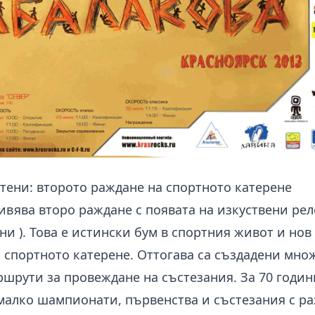
тени: второто раждане на спортното катерене
вява второ раждане с появата на изкуствени рел
ени
). Това е истински бум в спортния живот и нов 
 спортното катерене. Оттогава са създадени мно
шрути за провеждане на състезания. За 70 годин
малко шампионати, първенства и състезания с р