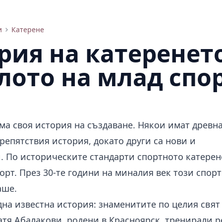
и
Катерене
рия на катеренето
лото на млад спо
ма своя история на създаване. Някои имат древна
репятствия история, докато други са нови и
 По историческите стандарти спортното катерен
орт. През 30-те години на миналия век този спор
аше.
дна известна история:
знаменитите по целия свят
тя Абалакови, родени в Красноярск, тренирали 