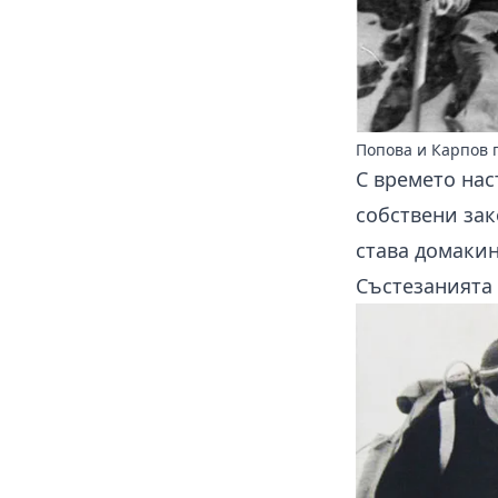
Попова и Карпов п
С времето нас
собствени зак
става домакин
Състезанията 