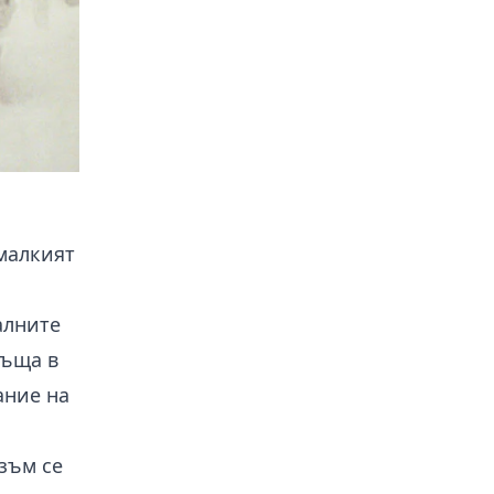
„малкият
алните
ръща в
ание на
зъм се