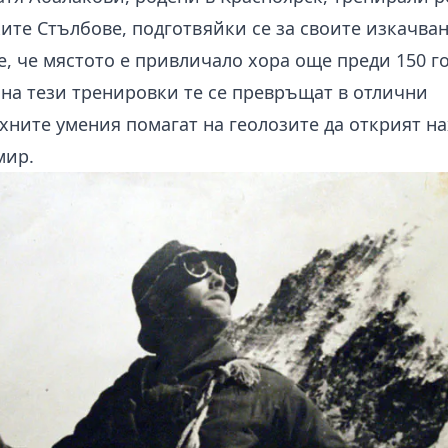
ите Стълбове, подготвяйки се за своите изкачва
е, че мястото е привличало хора още преди 150 г
на тези тренировки те се превръщат в отлични
ехните умения помагат на геолозите да открият 
мир.