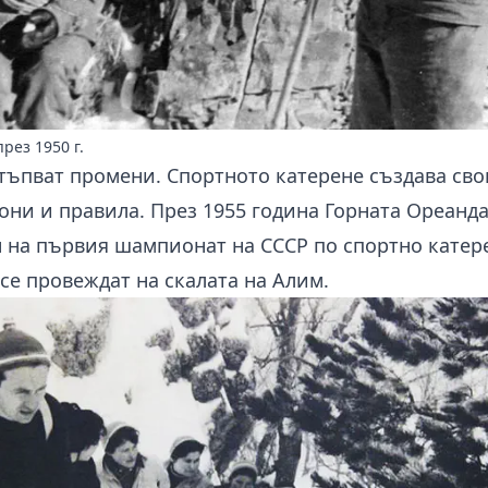
рез 1950 г.
тъпват промени. Спортното катерене създава сво
они и правила. През 1955 година Горната Ореанд
 на първия шампионат на СССР по спортно катер
се провеждат на скалата на Алим.