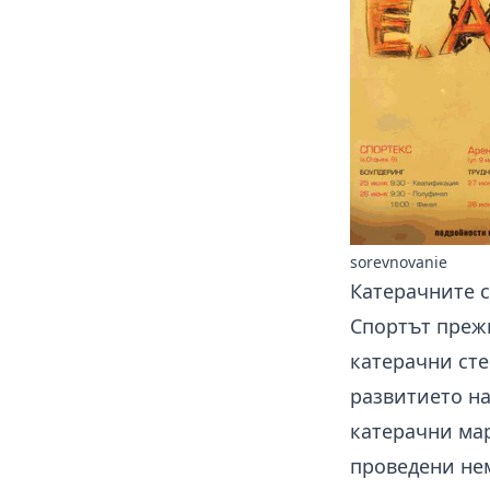
sorevnovanie
Катерачните с
Спортът прежи
катерачни ст
развитието на
катерачни мар
проведени не