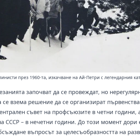
пинисти през 1960-та, изкачване на Ай-Петри с легендарния ка
езанията започват да се провеждат, но нерегулярн
а се взема решение да се организират първенства
нтрален съвет на профсъюзите в четни години, 
 СССР – в нечетни години. До този момент дори 
бсъждане въпросът за целесъобразността на раз