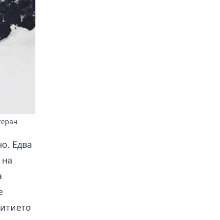
терач
о. Едва
 на
а
е
витието