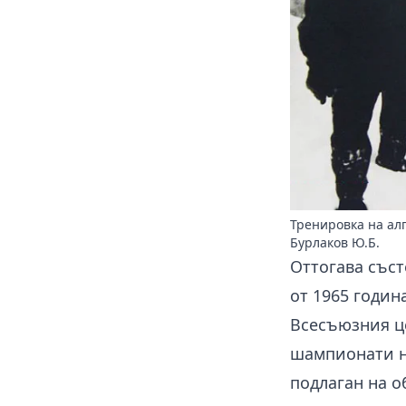
Тренировка на ал
Бурлаков Ю.Б.
Оттогава съст
от 1965 годин
Всесъюзния це
шампионати на
подлаган на о