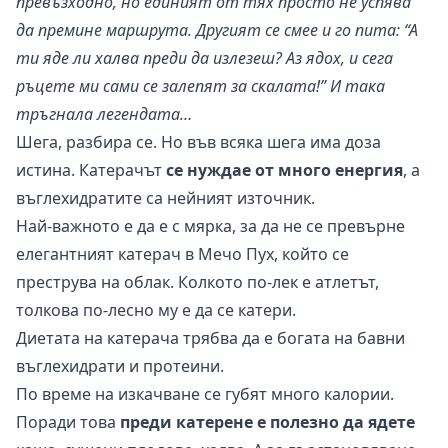
превъзходно, но единият от тях просто не успява
да премине маршрута. Другият се смее и го пита: “А
ти яде ли халва преди да излезеш? Аз ядох, и сега
ръцете ми сами се залепят за скалата!” И така
тръгнала легендата…
Шега, разбира се. Но във всяка шега има доза
истина. Катерачът
се нуждае от много енергия
, а
въглехидратите са нейният източник.
Най-важното е да е с мярка, за да не се превърне
елегантният катерач в Мечо Пух, който се
преструва на облак. Колкото по-лек е атлетът,
толкова по-лесно му е да се катери.
Диетата на катерача трябва да е богата на бавни
въглехидрати и протеини.
По време на изкачване се губят много калории.
Поради това
преди катерене е полезно да ядете