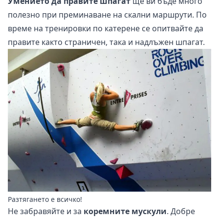
Умението да правите шпагат
ще ви бъде много
полезно при преминаване на скални маршрути. По
време на
тренировки по катерене
се опитвайте да
правите както страничен, така и надлъжен шпагат.
Разтягането е всичко!
Не забравяйте и за
коремните мускули
. Добре