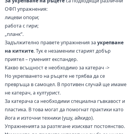
За укрепване на ръцете
са подходящи различни
ОФП упражнения:
лицеви опори;
работа с гири;
„планк“.
Задължително правете упражнения за
укрепване
на китките
. Тук е незаменим старият добър
приятел – гуменият експандер.
Какво всъщност е необходимо за катерач ->
Но укрепването на ръцете не трябва да се
превръща в самоцел. В противен случай ще имаме
не катерач, а културист.
За катерача са необходими специална гъвкавост и
пластика. В това могат да помогнат практики като
йога и източни техники (ушу, айкидо).
Упражненията за разтягане изискват постоянство.