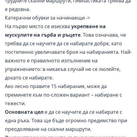
трудните скални маршрути, гимнастиката трябва да
е редовна.
Катерачни обувки за начинаещи ->
На първо място се изисква
укрепване на
мускулите на гърба и ръцете
. Това означава, че
трябва да се научите да се набирате добре, като
постепенно увеличавате броя на набиранията. Най-
важното е правилното изпълнение на
упражнението: в никакъв случай не се люлейте,
докато се набирате.
Ако лесно правите 15 набирания, може да
преминете към по-сложен вариант – набиране с
тежести.
Основната цел
е да се научите да се набирате с
една ръка. Това ще бъде огромно предимство при
преодоляване на скални маршрути.