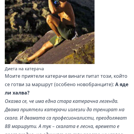
Диета на катерача
Моите приятели катерачи винаги питат този, който
се готви за маршрут (особено новобранците):
А яде
ли халва?
Оказва се, че има една стара катерачна легенда.
Двама приятели катерачи излезли да тренират на
скала. И двамата са професионалисти, преодоляват
8B маршрути. А тук – скалата е лесна, времето е