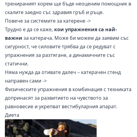
тренираният корем ще бъде неоценим помощник в
скалите заедно със здравия гръб и ръце.
Повече за системите за катерене ->
Трудно е да се каже,
кои упражнения са най-
важни
за катерача. Може би можем да заявим със
сигурност, че силовите трябва да се редуват с
упражнения за разтягане, а динамичните със
статични.
Няма нужда да отивате далеч –
катерачен стенд
направен сами ->
Физическите упражнения в комбинация с техниката
допринасят за развитието на чувството за
равновесие и укрепват вестибуларния апарат.
Диета