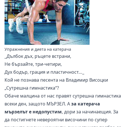
Упражнения и диета на катерача
_Дълбок дъх, ръцете встрани,
Не бързайте, три-четири,
Дух бодър, грация и пластичност…_
Кой не познава песента на Владимир Висоцки
„Сутрешна гимнастика“?
Обаче малцина от нас правят сутрешна гимнастика
всеки ден, защото МЪРЗЕЛ. А
за катерача
мързелът е недопустим
, дори за начинаещия. За
да постигнете невероятни височини по супер