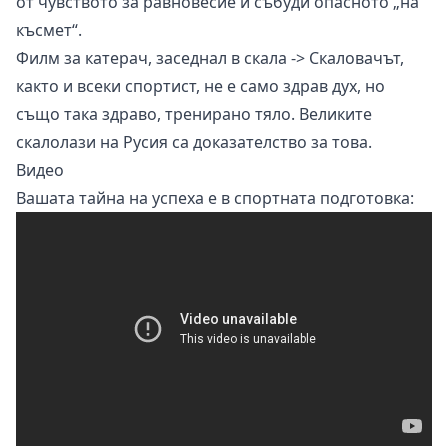
от чувството за равновесие и събуди опасното „на
късмет“.
Филм за катерач, заседнал в скала ->
Скаловачът,
както и всеки спортист, не е само здрав дух, но
също така здраво, тренирано тяло. Великите
скалолази на Русия
са доказателство за това.
Видео
Вашата тайна на успеха е в спортната подготовка: