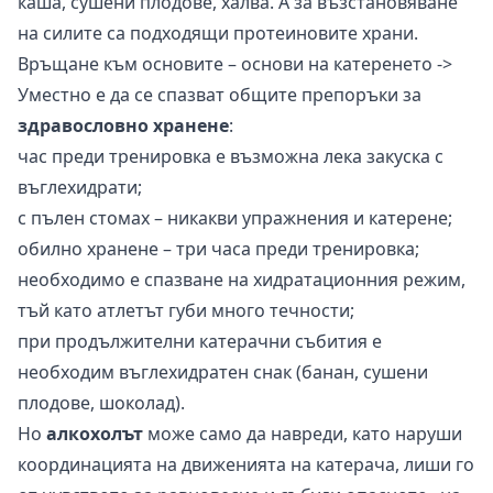
каша, сушени плодове, халва. А за възстановяване
на силите са подходящи протеиновите храни.
Връщане към основите –
основи на катеренето ->
Уместно е да се спазват общите препоръки за
здравословно хранене
:
час преди тренировка е възможна лека закуска с
въглехидрати;
с пълен стомах – никакви упражнения и катерене;
обилно хранене – три часа преди тренировка;
необходимо е спазване на хидратационния режим,
тъй като атлетът губи много течности;
при продължителни катерачни събития е
необходим въглехидратен снак (банан, сушени
плодове, шоколад).
Но
алкохолът
може само да навреди, като наруши
координацията на движенията на катерача, лиши го