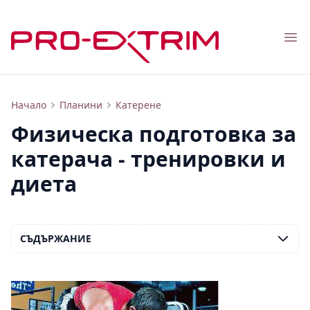
Nav
Упражнения за катерачи: на какво да наблегнем в тренировките, как да спазваме диета, видео
Начало
Планини
Катерене
Физическа подготовка за
катерача - тренировки и
диета
СЪДЪРЖАНИЕ