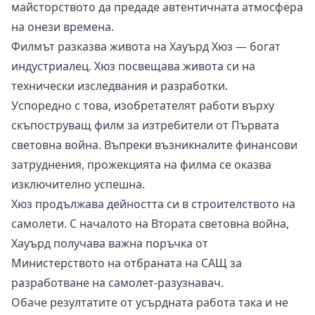
майсторството да предаде автентичната атмосфера
на онези времена.
Филмът разказва живота на Хауърд Хюз — богат
индустриалец. Хюз посвещава живота си на
технически изследвания и разработки.
Успоредно с това, изобретателят работи върху
скъпоструващ филм за изтребители от Първата
световна война. Въпреки възникналите финансови
затруднения, прожекцията на филма се оказва
изключително успешна.
Хюз продължава дейността си в строителството на
самолети. С началото на Втората световна война,
Хауърд получава важна поръчка от
Министерството на отбраната на САЩ за
разработване на самолет-разузнавач.
Обаче резултатите от усърдната работа така и не