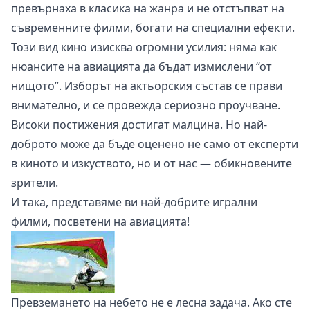
превърнаха в класика на жанра и не отстъпват на
съвременните филми, богати на специални ефекти.
Този вид кино изисква огромни усилия: няма как
нюансите на авиацията да бъдат измислени “от
нищото”. Изборът на актьорския състав се прави
внимателно, и се провежда сериозно проучване.
Високи постижения достигат малцина. Но най-
доброто може да бъде оценено не само от експерти
в киното и изкуството, но и от нас — обикновените
зрители.
И така, представяме ви най-добрите игрални
филми, посветени на авиацията!
Превземането на небето не е лесна задача. Ако сте