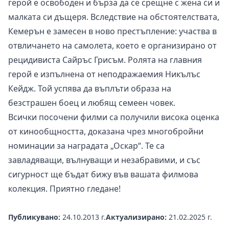
герой е освободен и бърза да се срещне с жена си и
малката си дъщеря. Вследствие на обстоятелствата,
Кемерън е замесен в ново престъпление: участва в
отвличането на самолета, което е организирано от
рецидивиста Сайръс Грисъм. Ролята на главния
герой е изпълнена от неподражаемия Никълъс
Кейдж. Той успява да въплъти образа на
безстрашен боец и любящ семеен човек.
Всички посочени филми са получили висока оценка
от кинообщността, доказана чрез многобройни
номинации за наградата „Оскар“. Те са
завладяващи, вълнуващи и незабравими, и със
сигурност ще бъдат бижу във вашата филмова
колекция. Приятно гледане!
Публикувано:
24.10.2013 г.
Актуализирано:
21.02.2025 г.