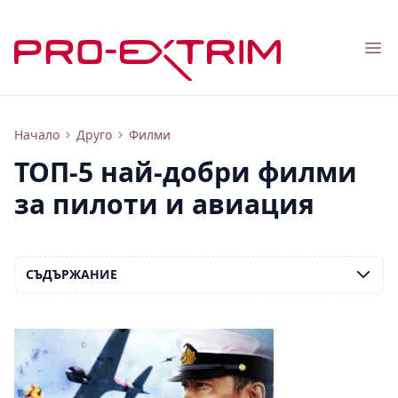
Nav
Най-добрите филми за авиацията
Начало
Друго
Филми
ТОП-5 най-добри филми
за пилоти и авиация
СЪДЪРЖАНИЕ