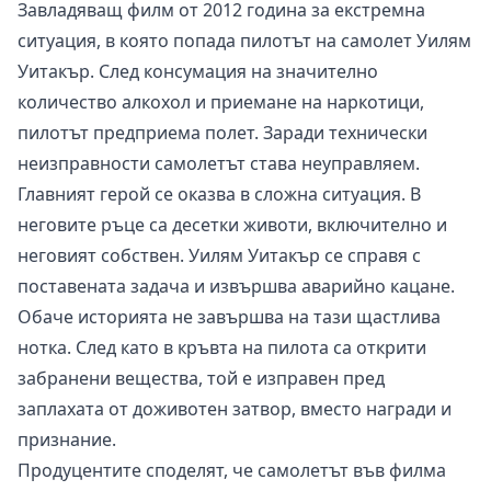
Завладяващ филм от 2012 година за екстремна
ситуация, в която попада пилотът на самолет Уилям
Уитакър. След консумация на значително
количество алкохол и приемане на наркотици,
пилотът предприема полет. Заради технически
неизправности самолетът става неуправляем.
Главният герой се оказва в сложна ситуация. В
неговите ръце са десетки животи, включително и
неговият собствен. Уилям Уитакър се справя с
поставената задача и извършва аварийно кацане.
Обаче историята не завършва на тази щастлива
нотка. След като в кръвта на пилота са открити
забранени вещества, той е изправен пред
заплахата от доживотен затвор, вместо награди и
признание.
Продуцентите споделят, че самолетът във филма