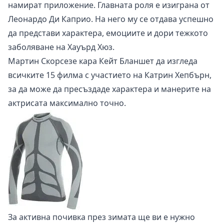
намират приложение. Главната роля е изиграна от
Леонардо Ди Каприо. На него му се отдава успешно
да представи характера, емоциите и дори тежкото
заболяване на Хауърд Хюз.
Мартин Скорсезе кара Кейт Бланшет да изгледа
всичките 15 филма с участието на Катрин Хепбърн,
за да може да пресъздаде характера и манерите на
актрисата максимално точно.
За активна почивка през зимата ще ви е нужно