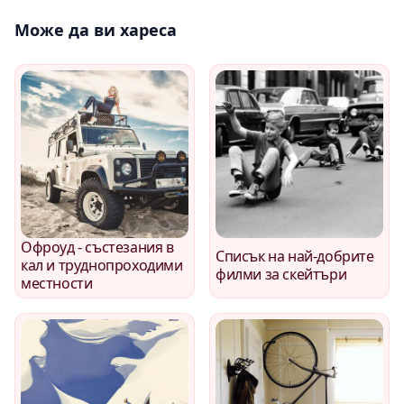
Може да ви хареса
Офроуд - състезания в
Списък на най-добрите
кал и труднопроходими
филми за скейтъри
местности