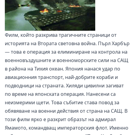
Филм, който разкрива трагичните страници от
историята на Втората световна война. Пърл Харбър
— това е операция за елиминиране на контрола на
военновъздушните и военноморските сили на САЩ
в района на Тихия океан. Япония нанася удар по
авиационния транспорт, най-добрите кораби и
подводници на страната. Хиляди цивилни загиват
по време на японската операция. Нанесени са
неизмерими щети. Това събитие става повод за
обявяване на военни действия от страна на САЩ. В
този филм ярко е разкрит образът на адмирал
Ямамото, командващ императорския флот. Именно