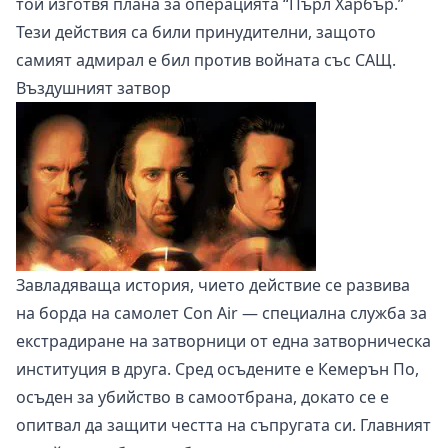
той изготвя плана за операцията “Пърл Харбър.”
Тези действия са били принудителни, защото
самият адмирал е бил против войната със САЩ.
Въздушният затвор
Завладяваща история, чието действие се развива
на борда на самолет Con Air — специална служба за
екстрадиране на затворници от една затворническа
институция в друга. Сред осъдените е Кемерън По,
осъден за убийство в самоотбрана, докато се е
опитвал да защити честта на съпругата си. Главният