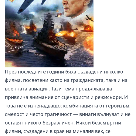
През последните години бяха създадени няколко
филма, посветени както на гражданската, така и на
военната авиация. Тази тема продължава да
привлича внимание от сценаристи и режисьори. И
това не е изненадващо: комбинацията от героизъм,
смелост и често трагичност — винаги вълнуват и не
оставят никого безразличен. Някои безсмъртни
филми, създадени в края на миналия век, се