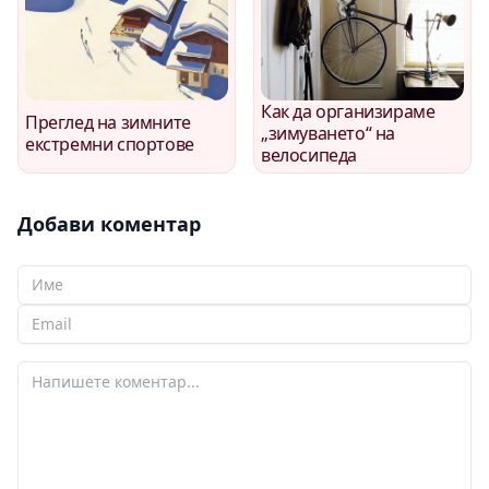
Как да организираме
Преглед на зимните
„зимуването“ на
екстремни спортове
велосипеда
Добави коментар
Вашето име
Вашият имейл
Вашият коментар