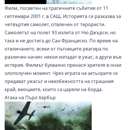
Филм, посветен на трагичните събития от 11
септември 2001 г. в САЩ. Историята се разказва за
четвъртия самолет, отвлечен от терористи.
Самолетът на полет 93 излита от Ню Джърси, но
така и не достига до Сан Франциско. По време на
отвличането, всеки от пътниците реагира по
различен начин: някои изпадат в ужас, а други във
истерия. Филмът буквално пренася зрителя в онзи
злополучен момент. Чрез играта на актьорите се
предават ужасът и неизбежността на страшния
край, емоциите, които са царяли на борда.
Атака на Пърл Харбър