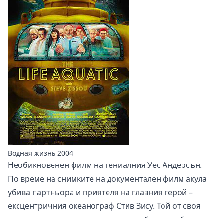
Водная жизнь 2004
Необикновенен филм на гениалния Уес Андерсън.
По време на снимките на документален филм акула
убива партньора и приятеля на главния герой –
ексцентричния океанограф Стив Зису. Той от своя