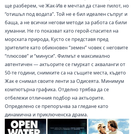
ще разберем, че Жак-Ив е мечтал да стане пилот, но
“отишъл под водата”. Той не е бил идеален съпруг и
баща, а не всички негови методи за работа са били
хуманни. Не го показват като герой-спасител на
морската природа, Кусто се представя пред
зрителите като обикновен “земен” човек с неговите
“плюсове” и “минуси”. Филмът е максимално
автентичен — актьорите се гмуркат с акваланги от
50-те години, снимките са на същите места, където
Жак е снимал своите ленти за Одисеята. Минимум
компютърна графика. Отделно трябва да се
отбележи отличния подбор на актьорите.
Определено се препоръчва за гледане като
динамична и приключенска драма.