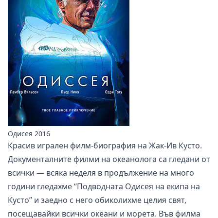
Одисея 2016
Красив игрален филм-биография на Жак-Ив Кусто.
Документалните филми на океанолога са гледани от
всички — всяка неделя в продължение на много
години гледахме “Подводната Одисея на екипа на
Кусто” и заедно с него обиколихме целия свят,
посещавайки всички океани и морета. Във филма