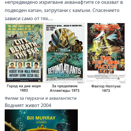
непредвидено изригване акванафтите се оказват в
подводен капан, затрупани с камъни. Спасението
зависи само от тях….
Филми за гмуркачи и аквалангисти
Водният живот 2004