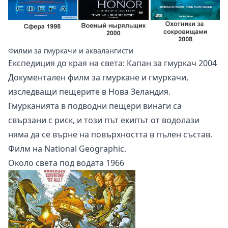
Филми за гмуркачи и аквалангисти
Експедиция до края на света: Капан за гмуркач 2004
Документален филм за гмуркане и гмуркачи,
изследващи пещерите в Нова Зеландия.
Гмурканията в подводни пещери винаги са
свързани с риск, и този път екипът от водолази
няма да се върне на повърхността в пълен състав.
Филм на National Geographic.
Около света под водата 1966