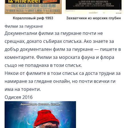
Филми за гмуркане
Документални филми за гмуркане почти не
срещнах, докато събирах списъка. Ако знаете за
добър документален филм за гмуркане — пишете в
коментарите. Филми за морската фауна и флора
също не попаднаха в този списък.
Някои от филмите в този списък са доста трудни за
намиране за гледане онлайн, но почти всички ги
има на торенти.
Одисея 2016