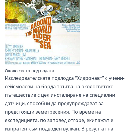
Около света под водата
Изследователската подлодка “Хидронавт” с учени-
сейсмолози на борда тръгва на околосветско
пътешествие с цел инсталиране на специални
датчици, способни да предупреждават за
предстоящи земетресения. По време на
експедицията, по заповед отгоре, екипажът е
изпратен към подводен вулкан. В резултат на