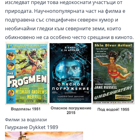
изследват преди това недокоснати участъци от
природата. Научнопопулярната част на филма е
подправена със специфичен северен хумор и
необичайни гледки към северните земи, които
обикновено не са особено често срещани в киното.
Филми за водолази
Гмуркане Dykket 1989