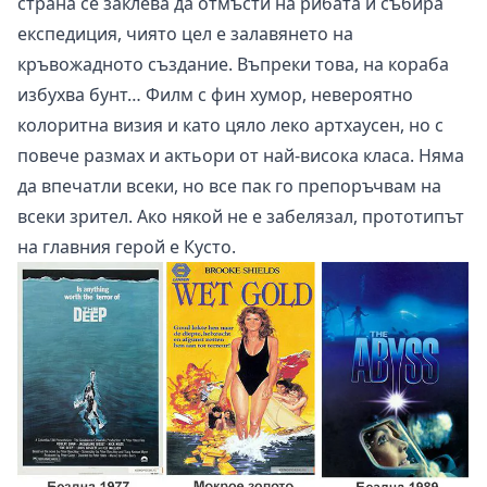
страна се заклева да отмъсти на рибата и събира
експедиция, чиято цел е залавянето на
кръвожадното създание. Въпреки това, на кораба
избухва бунт… Филм с фин хумор, невероятно
колоритна визия и като цяло леко артхаусен, но с
повече размах и актьори от най-висока класа. Няма
да впечатли всеки, но все пак го препоръчвам на
всеки зрител. Ако някой не е забелязал, прототипът
на главния герой е Кусто.