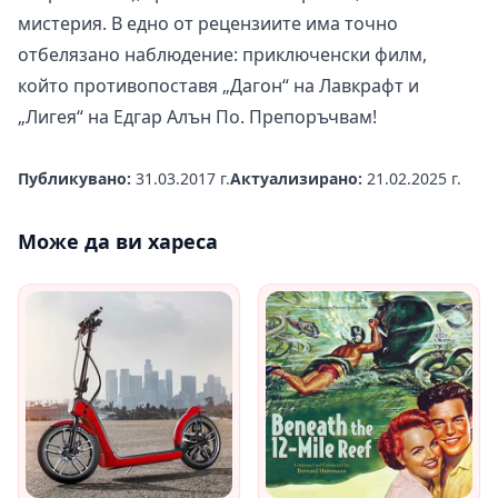
мистерия. В едно от рецензиите има точно
отбелязано наблюдение: приключенски филм,
който противопоставя „Дагон“ на Лавкрафт и
„Лигея“ на Едгар Алън По. Препоръчвам!
Публикувано:
31.03.2017 г.
Актуализирано:
21.02.2025 г.
Може да ви хареса