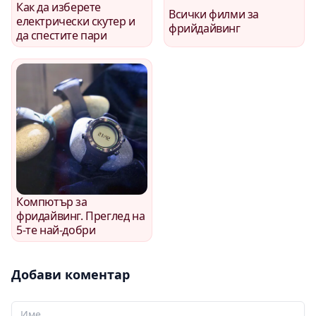
Как да изберете
Всички филми за
електрически скутер и
фрийдайвинг
да спестите пари
Компютър за
фридайвинг. Преглед на
5-те най-добри
Добави коментар
Вашето име