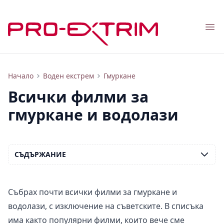
Nav
Всички филми за гмуркане и водолази
Начало
Воден екстрем
Гмуркане
Всички филми за
гмуркане и водолази
СЪДЪРЖАНИЕ
Събрах почти всички филми за гмуркане и
водолази, с изключение на съветските. В списъка
има както популярни филми, които вече сме