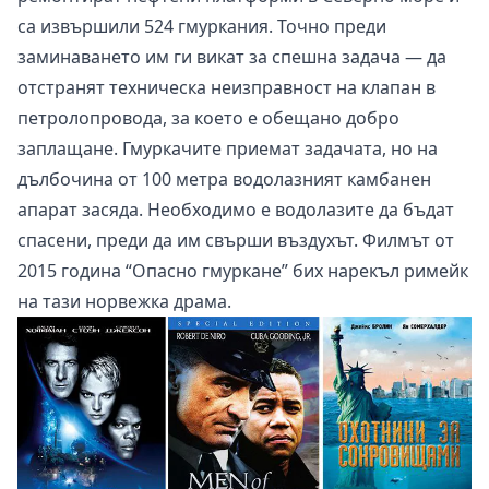
са извършили 524 гмуркания. Точно преди
заминаването им ги викат за спешна задача — да
отстранят техническа неизправност на клапан в
петролопровода, за което е обещано добро
заплащане. Гмуркачите приемат задачата, но на
дълбочина от 100 метра водолазният камбанен
апарат засяда. Необходимо е водолазите да бъдат
спасени, преди да им свърши въздухът. Филмът от
2015 година “Опасно гмуркане” бих нарекъл римейк
на тази норвежка драма.