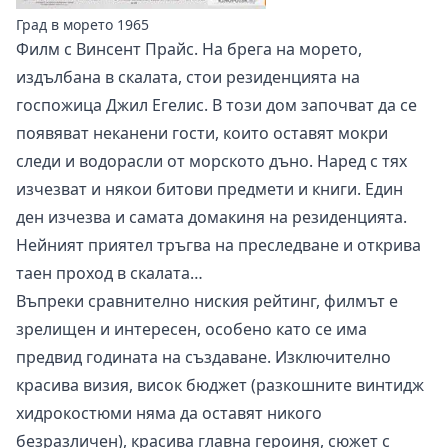
Град в морето 1965
Филм с Винсент Прайс. На брега на морето,
издълбана в скалата, стои резиденцията на
госпожица Джил Егелис. В този дом започват да се
появяват неканени гости, които оставят мокри
следи и водорасли от морското дъно. Наред с тях
изчезват и някои битови предмети и книги. Един
ден изчезва и самата домакиня на резиденцията.
Нейният приятел тръгва на преследване и открива
таен проход в скалата…
Въпреки сравнително ниския рейтинг, филмът е
зрелищен и интересен, особено като се има
предвид годината на създаване. Изключително
красива визия, висок бюджет (разкошните винтидж
хидрокостюми няма да оставят никого
безразличен), красива главна героиня, сюжет с