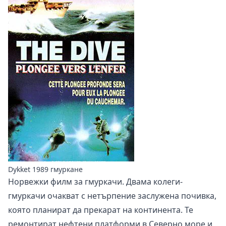
Dykket 1989 гмуркане
Норвежки филм за гмуркачи. Двама колеги-
гмуркачи очакват с нетърпение заслужена почивка,
която планират да прекарат на континента. Те
ремонтират нефтени платформи в Северно море и