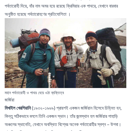
পর্বতারোহী দিয়ে, যাঁর নাম অমর হয়ে রয়েছে ক্রিমিয়ার এক পাথরে, যেখানে বারবার
অনুষ্ঠিত হয়েছে
পর্বতারোহণের প্রতিযোগিতা
।
মহান পর্বতারোহী ও পাথর বেয়ে ওঠা ব্যক্তিত্ব
জর্জিয়া
মিখাইল খেরগিয়ানি
(১৯৩২–১৯৬৯) প্রায়শই একজন জর্জিয়ান হিসেবে চিহ্নিত হন,
কিন্তু সঠিকভাবে বললে তিনি একজন স্ভান। তাঁর জন্মস্থান হল জর্জিয়ার পাহাড়ি
অঞ্চলের স্ভানেতি, যেখানে অবস্থিত বিশ্বের অনেক পর্বতারোহীর স্বপ্ন – উশবা।