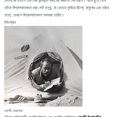
নিওলনের ফাটলে
তাঁর নিজ জন্মভূমি স্ভানের ঘরগুলো কেঁপেছিল।
আমি ছুয়ে দেখি
তাঁকে বিশ্বাসঘাতকতা করা সেই তন্তু,
যা ভেতরে লুকিয়ে ছিলো,
মানুষের এবং দড়ির
মতো,
যেখানে বিশ্বাসঘাতকতা সবসময় তারিত।
ইউক্রেন
সের্গেই বেরশোভ
বন্ধিত পর্বতারোহী, স্কাইডাইভার এবং স্কেটার খারকিভের
সের্গেই ইগোরেভিচ