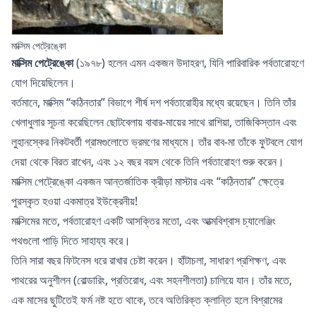
মাক্সিম পেট্রেঙ্কো
মাক্সিম পেট্রেঙ্কো
(১৯৭৮) হলেন এমন একজন উদাহরণ, যিনি পারিবারিক পর্বতারোহণে
যোগ দিয়েছিলেন।
বর্তমানে, মাক্সিম “কঠিনতার” বিভাগে শীর্ষ দশ পর্বতারোহীর মধ্যে রয়েছেন। তিনি তাঁর
খেলাধুলার সূচনা করেছিলেন ছোটবেলায় বাবার-মায়ের সাথে রাশিয়া, তাজিকিস্তান এবং
লুহানস্কের নিকটবর্তী গ্রামগুলোতে ভ্রমণের মাধ্যমে। তাঁর বাব-মা তাঁকে ফুটবলে যোগ
দেয়া থেকে বিরত রাখেন, এবং ১২ বছর বয়স থেকে তিনি পর্বতারোহণ শুরু করেন।
মাক্সিম পেট্রেঙ্কো একজন আন্তর্জাতিক ক্রীড়া মাস্টার এবং “কঠিনতার” ক্ষেত্রে
পুরস্কৃত হওয়া একমাত্র ইউক্রেনীয়!
মাক্সিমের মতে, পর্বতারোহণ একটি আসক্তির মতো, এবং আত্মবিশ্বাস চ্যালেঞ্জিং
পথগুলো পাড়ি দিতে সাহায্য করে।
তিনি সারা বছর ফিটনেস ধরে রাখার চেষ্টা করেন। হাঁটাচলা, সাধারণ প্রশিক্ষণ, এবং
পাথরের অনুশীলন (বোল্ডারিং, প্রতিরোধ, এবং সহনশীলতা) চালিয়ে যান। তাঁর মতে,
এক মাসের ছুটিতেই ফর্ম নষ্ট হতে থাকে, তবে অতিরিক্ত ক্লান্তি হলে বিশ্রামের