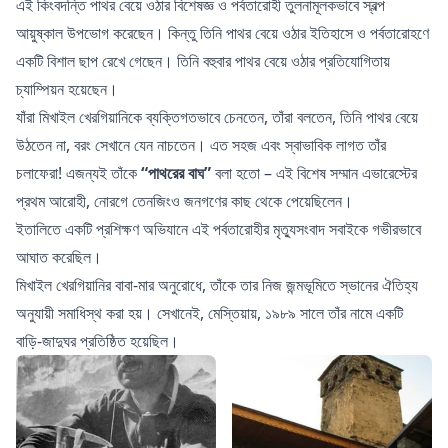
এই কিংবদন্তি পাথর বেয়ে ওঠার বিশেষজ্ঞ ও পর্বতারোহী তুলনামূলকভাবে স্বল্প
আয়ুষ্কাল উপভোগ করেছেন। কিন্তু তিনি
পাথর বেয়ে ওঠার ইতিহাসে
ও পর্বতারোহণে
একটি বিশাল ছাপ রেখে গেছেন। তিনি বহুবার পাথর বেয়ে ওঠার প্রতিযোগিতায়
চ্যাম্পিয়ন হয়েছেন।
যাঁরা মিখাইল খেরগিয়ানিকে ব্যক্তিগতভাবে চেনতেন, তাঁরা বলতেন, তিনি পাথর বেয়ে
উঠতেন না, বরং সেখানে যেন নাচতেন। এত সহজ এবং স্বাভাবিক লাগত তাঁর
চলাফেরা! এজন্যই তাঁকে
“পাথরের বাঘ”
বলা হতো – এই বিশেষ সম্মান এভারেস্টের
প্রথম আরোহী, নোরগে তেনজিংও জনগণের কাছ থেকে পেয়েছিলেন।
ইতালিতে একটি প্রশিক্ষণ অভিযানে এই পর্বতারোহীর মৃত্যুসংবাদ সবাইকে গভীরভাবে
আঘাত করেছিল।
মিখাইল খেরগিয়ানির বাবা-মার অনুরোধে, তাঁকে তার নিজ জন্মভূমিতে স্ভানের ঐতিহ্য
অনুযায়ী সমাধিস্থ করা হয়। সেখানেই, মেস্তিয়ায়, ১৯৮৯ সালে তাঁর নামে একটি
বাড়ি-জাদুঘর প্রতিষ্ঠিত হয়েছিল।