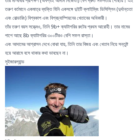
তাঁর মা-বাবার প্রশিক্ষণ (অবশ্যই আদাম নিজেও!) বেশ দ্রুত সফলতায় পৌঁছায়। এই
তরুণ বর্তমানে একমাত্র ব্যক্তি যিনি একসঙ্গে দুইটি ক্লাইম্বিং ডিসিপ্লিন (দুর্দান্ততা
এবং বোল্ডারিং) বিশ্বকাপ এবং বিশ্বচ্যাম্পিয়নের খেতাবের অধিকারী।
তাঁর তরুণ বয়স সত্ত্বেও, তিনি 9b+ ক্যাটাগরির রুটের প্রথম আরোহী। তার নামের
পাশে আছে 8b ক্যাটাগরির ৩০০টিরও বেশি সফল রাস্তা।
এবং আদামের আগ্রাসন দেখে বোঝা যায়, তিনি তার বিজয় এবং খেতাব নিয়ে সন্তুষ্ট
হয়ে আরামে বসে থাকার কথা ভাবছেন না।
সুইজারল্যান্ড