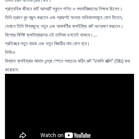
প্রাত্যহিক জীবনে কার্ট আলবার্ট স্কুলে গণিত ও পদার্থবিজ্ঞানের শিক্ষক ছিলেন।
তিনি ভ্রমণ খুব পছন্দ করতেন এবং প্রায়শই অনন্য অভিযানসমূহে যোগ দিতেন,
যেখানে তিনি বিশ্বজুড়ে নতুন এবং আকর্ষণীয় ক্লাইম্বিং রুট অন্বেষণ করতেন।
বিশ্বের বিশিষ্ট ক্লাইম্বারদের এই তালিকা চলতেই থাকবে।…
প্রতিবছর নতুন নায়ক এবং নতুন বিজয়ীর নাম যোগ হবে।
ভিডিও
বিখ্যাত ক্লাইম্বার আদাম ওন্দ্রা স্পেনে সবচেয়ে কঠিন রুট “চাকসি রাক্সি” (9b) জয়
করেছেন: