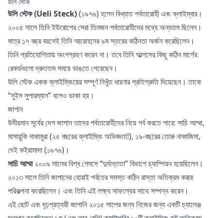
উলি স্টেক
উলি স্টেক (Ueli Steck)
(১৯৭৬) হলেন বিখ্যাত পর্বতারোহী এবং ক্লাইম্বার।
২০০৫ সালে তিনি ইউরোপের সেরা তিনজন পর্বতারোহীদের মধ্যে অন্যতম ছিলেন।
মাত্র ১৭ বছর বয়সেই তিনি আরোহনের ৯ম স্তরের কঠিনতা অর্জন করেছিলেন।
তিনি প্রতিযোগিতায় অংশগ্রহণ করেন না। তবে তিনি আল্পসের কিছু কঠিন
মার্গের
রেকর্ডগুলো
দ্রুততম সময়ে ভাঙতে পেরেছেন।
উলি স্টেক একক ক্লাইম্বিংয়ের সম্পূর্ণ নিখুঁত ধারণার প্রতিশ্রুতি দিয়েছেন। তাকে
“সুইস সুপারম্যান” বলেও ডাকা হয়।
জাপান
উদীয়মান সূর্যের দেশ জাপান তাদের পর্বতারোহীদের নিয়ে গর্ব করতে পারে: সাচি আম্মা,
মাসায়ুকি নাকামুরা (২৫ বছরের ক্লাইম্বিং অভিজ্ঞতা!), ১৯-বছরের তোরু নাকাজিমা,
দেই কইয়ামাদা (১৯৭৬)।
সাচি আম্মা
২০০৯ সালের বিশ্ব গেমসে “দুর্দান্ততা” বিভাগে চ্যাম্পিয়ন হয়েছিলেন।
২০১৩ সালে তিনি জাপানের হোরাই পর্বতের সমস্ত কঠিন রাস্তা অতিক্রম করার
পরিকল্পনা করেছিলেন। এবং তিনি এই লক্ষ্য সাফল্যের সাথে সম্পন্ন করেন।
এই ছোট এবং দৃঢ়প্রত্যয়ী জাপানি ২০১৫ সালের জন্য নিজের জন্য একটি চ্যালেঞ্জ
স্থাপন করেছিলেন: ৯ম (এবং তার বেশি) ক্যাটাগরির ১০টি ক্লাইম্বিং রুট অতিক্রম