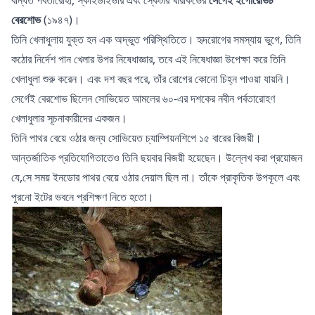
বেরশোভ
(১৯৪৭)।
তিনি খেলাধুলায় যুক্ত হন এক অদ্ভুত পরিস্থিতিতে। হৃদরোগের সমস্যায় ভুগে, তিনি
কঠোর নির্দেশ পান খেলার উপর নিষেধাজ্ঞার, তবে এই নিষেধাজ্ঞা উপেক্ষা করে তিনি
খেলাধুলা শুরু করেন। এবং দশ বছর পরে, তাঁর রোগের কোনো চিহ্ন পাওয়া যায়নি।
সের্গেই বেরশোভ ছিলেন সোভিয়েত আমলের ৬০-এর দশকের নবীন পর্বতারোহণ
খেলাধুলার সূচনাকারীদের একজন।
তিনি পাথর বেয়ে ওঠার জন্য সোভিয়েত চ্যাম্পিয়নশিপে ১৫ বারের বিজয়ী।
আন্তর্জাতিক প্রতিযোগিতাতেও তিনি ছয়বার বিজয়ী হয়েছেন। উল্লেখ করা প্রয়োজন
যে,সে সময়
ইনডোর পাথর বেয়ে ওঠার দেয়াল
ছিল না। তাঁকে প্রাকৃতিক উপকূলে এবং
পুরনো ইটের ভবনে প্রশিক্ষণ নিতে হতো।