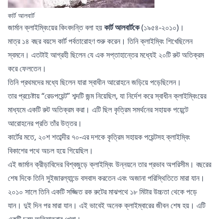
কার্ট আলবার্ট
জার্মান ক্লাইম্বিংয়ের কিংবদন্তি বলা হয়
কার্ট আলবার্টকে
(১৯৫৪-২০১০)।
মাত্র ১৪ বছর বয়সে কার্ট পর্বতারোহণ শুরু করেন। তিনি
ক্লাইম্বিং শিখেছিলেন
স্বমনে। এতটাই আগ্রহী ছিলেন যে এক সপ্তাহান্তের মধ্যেই ২০টি রুট অতিক্রম
করে ফেলতেন।
তিনি প্রথমদের মধ্যে ছিলেন যারা স্বাধীন আরোহনে জড়িয়ে পড়েছিলেন।
তার প্রচেষ্টায় “রেডপয়েন্ট” শব্দটি জন্ম নিয়েছিল, যা নির্দেশ করে স্বাধীন ক্লাইম্বিংয়ের
মাধ্যমে একটি রুট অতিক্রম করা। এটি ছিল কৃত্রিম সমর্থনের সহায়ক পয়েন্টে
আরোহনের প্রতি তাঁর উত্তর।
কার্টের মতে, ২০শ শতাব্দীর ৭০-এর দশকে কৃত্রিম সহায়ক পয়েন্টসহ ক্লাইম্বিং
বিকাশের পথে অচল হয়ে গিয়েছিল।
এই জার্মান ক্রীড়াবিদের বিশ্বজুড়ে ক্লাইম্বিং উন্নয়নে তার প্রভাব অপরিসীম। বছরের
শেষ দিকে তিনি সুইজারল্যান্ডে বসবাস করতেন এবং অজানা পরিস্থিতিতে মারা যান।
২০১০ সালে তিনি একটি সজ্জিত রক রুটের মাঝপথে ১৮ মিটার উচ্চতা থেকে পড়ে
যান। দুই দিন পর মারা যান। এই ভাবেই অনেক ক্লাইম্বারের জীবন শেষ হয়। এটি
একটি চরম অতিমাত্রার খেলা।