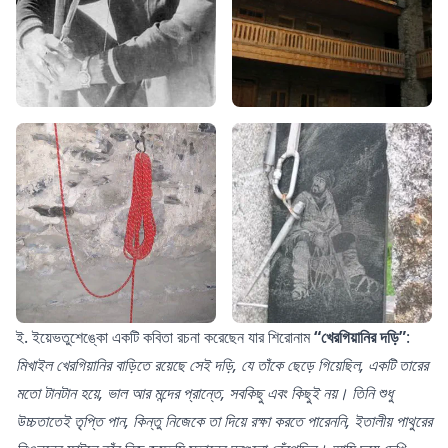
ই. ইয়েভতুশেঙ্কো একটি কবিতা রচনা করেছেন যার শিরোনাম
“খেরগিয়ানির দড়ি”
:
মিখাইল খেরগিয়ানির বাড়িতে রয়েছে সেই দড়ি,
যে তাঁকে ছেড়ে গিয়েছিল,
একটি তারের
মতো টানটান হয়ে,
ভাল আর মন্দের প্রান্তে,
সবকিছু এবং কিছুই নয়।
তিনি শুধু
উচ্চতাতেই তৃপ্তি পান,
কিন্তু নিজেকে তা দিয়ে রক্ষা করতে পারেননি,
ইতালীয় পাথুরের