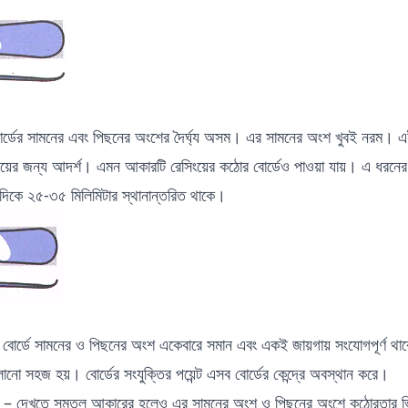
্ডের সামনের এবং পিছনের অংশের দৈর্ঘ্য অসম। এর সামনের অংশ খুবই নরম। এ
ংয়ের জন্য আদর্শ। এমন আকারটি রেসিংয়ের কঠোর বোর্ডেও পাওয়া যায়। এ ধরনের ব
দিকে ২৫-৩৫ মিলিমিটার স্থানান্তরিত থাকে।
োর্ডে সামনের ও পিছনের অংশ একেবারে সমান এবং একই জায়গায় সংযোগপূর্ণ থ
নো সহজ হয়। বোর্ডের সংযুক্তির পয়েন্ট এসব বোর্ডের কেন্দ্রে অবস্থান করে।
– দেখতে সমতল আকারের হলেও এর সামনের অংশ ও পিছনের অংশে কঠোরতার ভি