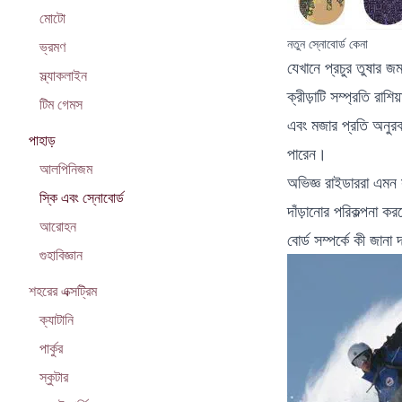
মোটো
নতুন স্নোবোর্ড কেনা
ভ্রমণ
যেখানে প্রচুর তুষার জম
স্ল্যাকলাইন
ক্রীড়াটি সম্প্রতি রাশ
টিম গেমস
এবং মজার প্রতি অনুরক
পাহাড়
পারেন।
আলপিনিজম
অভিজ্ঞ রাইডাররা এমন 
স্কি এবং স্নোবোর্ড
দাঁড়ানোর পরিকল্পনা ক
আরোহন
বোর্ড সম্পর্কে কী জানা
গুহাবিজ্ঞান
শহরের এক্সট্রিম
ক্যাটানি
পার্কুর
স্কুটার