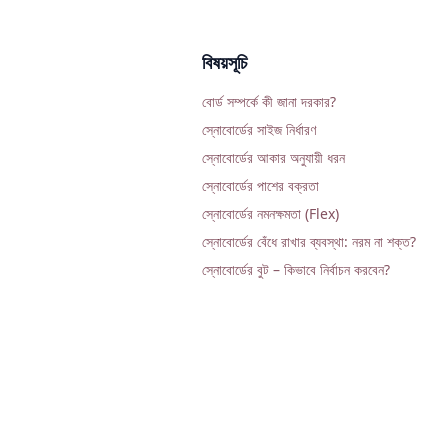
বিষয়সূচি
বোর্ড সম্পর্কে কী জানা দরকার?
স্নোবোর্ডের সাইজ নির্ধারণ
স্নোবোর্ডের আকার অনুযায়ী ধরন
স্নোবোর্ডের পাশের বক্রতা
স্নোবোর্ডের নমনক্ষমতা (Flex)
স্নোবোর্ডের বেঁধে রাখার ব্যবস্থা: নরম না শক্ত?
স্নোবোর্ডের বুট – কিভাবে নির্বাচন করবেন?