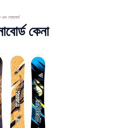
ি এবং স্নোবোর্ড
োবোর্ড কেনা