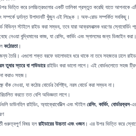
 উপর ভিত্তি করে চলচ্চিত্রগুলোর একটি তালিকা
প্রস্তুত করেছি যাতে আপনাকে এটি
 সম্পর্কে দুর্দান্ত উপাদানটি খুঁজুন
এই লিঙ্কে
। অফ-রোড সম্পর্কিত সবকিছু।
ে বিভিন্ন স্টাইলে রাইড করা সম্ভব, তবে যারা আক্রমনাত্মক ধরণের স্নোবোর্ডিং প
েছে নেওয়া বুদ্ধিমানের কাজ, যা রেসিং, কার্ভিং এবং স্লালমের জন্য ডিজাইন করা। 
 হল
কঠোরতা
।
জন্য তৈরি। এগুলো শক্ত বরফে ভালোভাবে ধরে থাকে না তবে সহজতর ঢালে রা
রম তুষার স্তরে বা পাউডারে
রাইডিং করা ভালো লাগে। এই বোর্ডগুলোতে সহজ ট্রিক
ালনা করাও সহজ।
ক্ষ্ণ বাঁক নেওয়া, যা কঠোর বোর্ডের বৈশিষ্ট্য, নরম বোর্ডে করা সম্ভব না।
পরিচালিত করতে তত বেশি অভিজ্ঞতা লাগে।
ডগুলি ডাউনহিল রাইডিং, অ্যাক্রোবেটিক্স এবং স্টাইল
রেসিং
,
কার্ভিং
,
বোর্ডারক্রস
-এর
ারণ
্তী গুরুত্বপুর্ণ বিষয় হল
রাইডারের উচ্চতা এবং ওজন
। এর উপর ভিত্তি করে স্নোবোর্