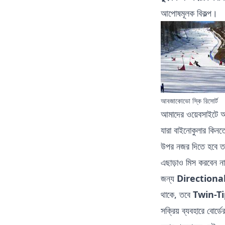
আপোষমূলক বিকল্প।
আবজাকোভো স্কি রিসোর্ট
আমাদের ওয়েবসাইটে
আ
যারা বাইনোকুলার কিনত
উপর নজর দিতে হবে তা 
এছাড়াও মিস করবেন না ক
জন্য
Directiona
থাকে, তবে
Twin-Ti
সক্রিয় ব্যবহারে বোর্