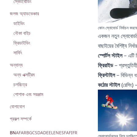
স্কেটবোর্ডিং
জলজ অ্যাডভেঞ্চার
ডাইভিং
কোন স্নোবোর্ড নির্বাচন করব
নৌকা বাইচ
একজন নতুন স্নোবোর্ডা
ফ্রিডাইভিং
বাছাইয়ের বৈশিষ্ট্য নি
সার্ফিং
স্পোর্টস স্টাইল
– এটি স
ফ্রিরাইড
– প্রস্তুতিহ
অন্যান্য
ফ্রিস্টাইল
– বিভিন্ন ধ
অন্য এক্সট্রিম
কঠোর স্টাইল
(রেসিং) –
চলচ্চিত্র
পোশাক এবং সরঞ্জাম
যোগাযোগ
প্রকল্প সম্পর্কে
BN
AF
AR
BG
CS
DA
DE
EL
EN
ES
FA
FI
FR
স্নোবোর্ডারদের নিয়ে চলচ্চিত