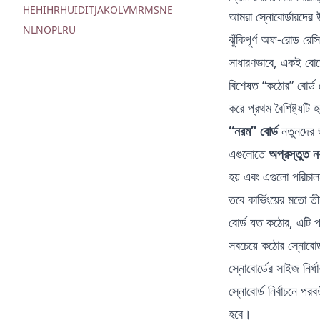
HE
HI
HR
HU
ID
IT
JA
KO
LV
MR
MS
NE
আমরা
স্নোবোর্ডারদের
NL
NO
PL
RU
ঝুঁকিপূর্ণ অফ-রোড রেসিং
সাধারণভাবে, একই বোর্ড
বিশেষত “কঠোর” বোর্ড ব
করে প্রথম বৈশিষ্ট্যটি
“নরম” বোর্ড
নতুনদের 
এগুলোতে
অপ্রস্তুত ন
হয় এবং এগুলো পরিচ
তবে কার্ভিংয়ের মতো তী
বোর্ড যত কঠোর, এটি 
সবচেয়ে কঠোর স্নোবোর্
স্নোবোর্ডের সাইজ নির্ধ
স্নোবোর্ড নির্বাচনে পরবর
হবে।