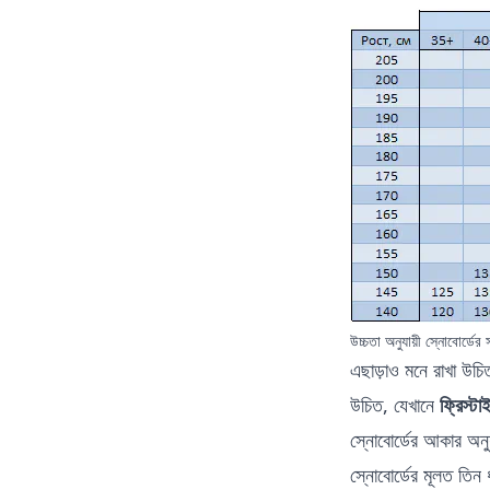
উচ্চতা অনুযায়ী স্নোবোর্ডের
এছাড়াও মনে রাখা উচিত য
উচিত, যেখানে
ফ্রিস্টা
স্নোবোর্ডের আকার অনু
স্নোবোর্ডের মূলত তিন