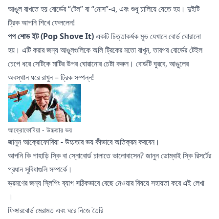
আঙুল রাখতে হয় বোর্ডের “টেল” বা “নোস”-এ, এবং শুধু চালিয়ে যেতে হয়। দুইটি
ট্রিক আপনি শিখে ফেললেন!
পপ শোভ ইট (Pop Shove It)
একটি চিত্তাকর্ষক মুভ যেখানে বোর্ড ঘোরানো
হয়। এটি করার জন্য আঙুলগুলিকে অলি ট্রিকের মতো রাখুন, তারপর বোর্ডের টেইল
চেপে ধরে সেটিকে মাটির উপর ঘোরানোর চেষ্টা করুন। বোর্ডটি ঘুরবে, আঙুলের
অবস্থান ধরে রাখুন – ট্রিক সম্পন্ন!
আক্রোফোবিয়া - উচ্চতার ভয়
জানুন
আক্রোফোবিয়া
- উচ্চতার ভয় কীভাবে অতিক্রম করবেন।
আপনি কি পাহাড়ি স্কি বা স্নোবোর্ড চালাতে ভালোবাসেন?
জানুন
ডোম্বাই স্কি রিসর্টের
প্রধান সুবিধাগুলি সম্পর্কে।
ভ্রমণের জন্য স্লিপিং ব্যাগ সঠিকভাবে বেছে নেওয়ার বিষয়ে সহায়তা করে এই
লেখা
।
ফিঙ্গারবোর্ড মেরামত এবং ঘরে নিজে তৈরি