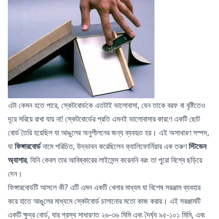
এটা কেমন হতে পারে, স্কেটবোর্ডকে এতটাই ভালোবাসা, যেন তাকে বরফ বা বৃষ্টিতেও
দূরে সরিয়ে রাখা যায় না! স্কেটবোর্ডের প্রতি এমনই ভালোবাসার কারণে একটি ছোট
বোর্ড তৈরি হয়েছিল যা আঙুলের অনুশীলনের জন্য ব্যবহৃত হয়। এই অসাধারণ সম্পদ,
যা
ফিঙ্গারবোর্ড
নামে পরিচিত, উদ্ভাবন করেছিলেন ক্যালিফোর্নিয়ার এক তরুণ
স্টিভেন
অ্যাশার
, যিনি কেবল তার আবিষ্কারের লাইসেন্স করেননি বরং তা পুরো বিশ্বে ছড়িয়ে
দেন।
ফিঙ্গারবোর্ডটি আসলে কী? এটি এমন একটি খেলার মাধ্যম যা বিশেষ সরঞ্জাম ব্যবহার
করে হাতে আঙুলের মাধ্যমে স্কেটবোর্ড চালানোর মতো কাজ করায়। এই সরঞ্জামটি
একটি ক্ষুদ্র বোর্ড, যার প্রস্থ সাধারণত ২৬-৩৬ মিমি এবং দৈর্ঘ্য ৯৫-১০১ মিমি, এবং