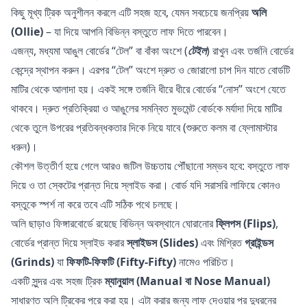
কিছু মূখ্য ট্রিক অনুশীলন করলে এটি সহজ হবে, যেমন সবচেয়ে জনপ্রিয়
অলি
(Ollie)
– যা দিয়ে আপনি বিভিন্ন বস্তুতে লাফ দিতে পারবেন।
এজন্য, মধ্যমা আঙুল বোর্ডের “টেল” বা বাঁকা অংশে (
টেইল
) রাখুন এবং তর্জনি বোর্ডের
কেন্দ্রে স্থাপন করুন। এরপর “টেল” অংশে দ্রুত ও জোরালো চাপ দিন যাতে বোর্ডটি
মাটির থেকে আলাদা হয়। একই সঙ্গে তর্জনি ধীরে ধীরে বোর্ডের “নোস” অংশে যেতে
থাকবে। দ্রুত প্রতিক্রিয়া ও আঙুলের সমন্বিত মুভমেন্ট বোর্ডকে মর্যাদা দিয়ে মাটির
থেকে তুলে উপরের প্রতিবন্ধকতার দিকে নিয়ে যাবে (শুরুতে কলম বা ফ্লোমাস্টার
ধরুন)।
কৌশল উত্তীর্ণ হয়ে গেলে আরও জটিল উচ্চতায় পৌঁছানো সম্ভব হবে: বস্তুতে লাফ
দিয়ে ও তা স্কেটের প্রান্ত দিয়ে স্লাইড করা। বোর্ড যদি সরাসরি লাফিয়ে কোনও
বস্তুকে স্পর্শ না করে তবে এটি সঠিক পথে চলছে।
অলি ছাড়াও ফিঙ্গারবোর্ডে রয়েছে বিভিন্ন অবস্থানে ঘোরানোর
ফ্লিপস (Flips)
,
বোর্ডের প্রান্ত দিয়ে স্লাইড করার
স্লাইডস (Slides)
এবং মিশ্রিত
গ্রাইন্ডস
(Grinds)
যা
ফিফটি-ফিফটি (Fifty-Fifty)
নামেও পরিচিত।
একটি সুন্দর এবং সহজ ট্রিক
ম্যানুয়াল (Manual বা Nose Manual)
সাধারণত অলি ট্রিকের পরে করা হয়। এটা করার জন্য লাফ দেওয়ার পর দুধরনের