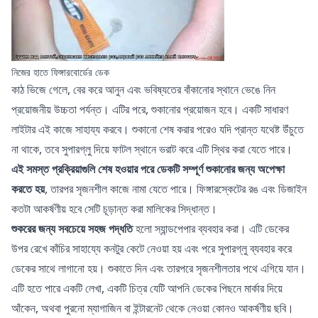
নিজের হাতে ফিঙ্গারবোর্ডের ডেক
কাঠ ভিজে গেলে, বের করে আনুন এবং ভবিষ্যতের বাঁকানোর স্থানে ভেঙে নিন
প্রয়োজনীয় উচ্চতা পর্যন্ত। এটির পরে, শুকানোর প্রয়োজন হবে। একটি সাধারণ
লাইটার এই কাজে সাহায্য করবে। শুকানো শেষ করার পরেও যদি প্রান্ত যথেষ্ট উঁচুতে
না থাকে, তবে সুপারগ্লু দিয়ে ফাটল স্থানে ভরাট করে এটি স্থির করা যেতে পারে।
এই সমস্ত প্রক্রিয়াগুলি শেষ হওয়ার পরে ডেকটি সম্পূর্ণ শুকানোর জন্য অপেক্ষা
করতে হয়
, তারপর সৃজনশীল কাজে নামা যেতে পারে। ফিঙ্গারস্কেটের রঙ এবং ডিজাইন
কতটা আকর্ষণীয় হবে সেটি চূড়ান্ত করা মালিকের সিদ্ধান্ত।
শুকরের জন্য সবচেয়ে সহজ পদ্ধতি
হলো স্যান্ডপেপার ব্যবহার করা। এটি ডেকের
উপর রেখে কাঁচির সাহায্যে কনটুর কেটে নেওয়া হয় এবং পরে সুপারগ্লু ব্যবহার করে
ডেকের সাথে লাগানো হয়। শুকাতে দিন এবং তারপরে সৃজনশীলতার পথে এগিয়ে যান।
এটি হতে পারে একটি লেখা, একটি চিত্র যেটি আপনি ডেকের পিছনে মার্কার দিয়ে
আঁকেন, অথবা পুরনো ম্যাগাজিন বা ইন্টারনেট থেকে নেওয়া কোনও আকর্ষণীয় ছবি।