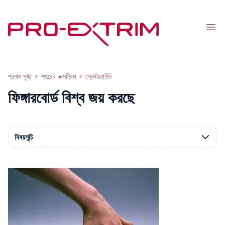
Nav
ফিঙ্গারবোর্ড: আঙুলের স্কেটবোর্ড যা বিশ্ব জয় করছে
প্রথম পৃষ্ঠা
শহরের এক্সট্রিম
স্কেটবোর্ডিং
ফিঙ্গারবোর্ড বিশ্ব জয় করছে
বিষয়সূচি