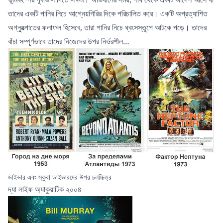
তাদের একটি পানির নিচে আগ্নেয়গিরির দিকে পরিচালিত করে। একটি অপ্রত্যাশিত
অগ্ন্যুত্পাতের ফলাফল হিসেবে, তারা পানির নিচে ধ্বংসস্তূপে আটকে পড়ে। তাদের
বাঁচা সম্পূর্ণভাবে তাদের নিজেদের উপর নির্ভরশীল…
ডাইভার এবং স্কুবা ডাইভারদের উপর চলচ্চিত্র
দ্যা লাইফ অ্যাকুয়াটিক ২০০৪