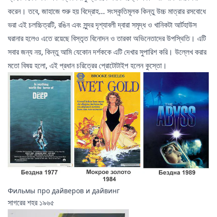
করেন। তবে, জাহাজে শুরু হয় বিদ্রোহ… সংস্কৃতিমূলক কিন্তু উচ্চ মাত্রার রসবোধে
ভরা এই চলচ্চিত্রটি, রঙিন এবং সুন্দর দৃশ্যাবলী দ্বারা সমৃদ্ধ ও খানিকটা আর্টহাউস
ঘরানার হলেও এতে রয়েছে বিস্তৃত বিনোদন ও তারকা অভিনেতাদের উপস্থিতি। এটি
সবার জন্য নয়, কিন্তু আমি যেকোন দর্শককে এটি দেখার সুপারিশ করি। উল্লেখ করার
মতো বিষয় হলো, এই প্রধান চরিত্রের প্রোটোটাইপ হলেন কুস্তো।
Фильмы про дайверов и дайвинг
সাগরের শহর ১৯৬৫