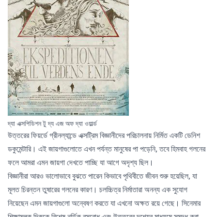
দ্যা এক্সপিডিশন টু দ্য এজ অফ দ্যা ওয়ার্ল্ড
উত্তরের ফিয়র্ডে গ্রীনল্যান্ডে এক্সট্রিম বিজ্ঞানীদের পরিচালনায় নির্মিত একটি ডেনিশ
ডকুমেন্টারি। এই জায়গাগুলোতে এখন পর্যন্ত মানুষের পা পড়েনি, তবে হিমবাহ গলনের
ফলে আমরা এমন জায়গা দেখতে পাচ্ছি যা আগে অদৃশ্য ছিল।
বিজ্ঞানীরা আরও ভালোভাবে বুঝতে পারেন কিভাবে পৃথিবীতে জীবন শুরু হয়েছিল, যা
মূলত চিরন্তন তুষারের গলনের কারণ। চলচ্চিত্র নির্মাতারা অনন্য এক সুযোগ
নিয়েছেন এমন জায়গাগুলো অন্বেষণ করতে যা এখনো অক্ষত রয়ে গেছে। সিনেমার
শিক্ষামূলক দিককে বিশেষ নর্ডিক রসবোধ এবং উত্তরের দৃশ্যের মাধ্যমে সমৃদ্ধ করা