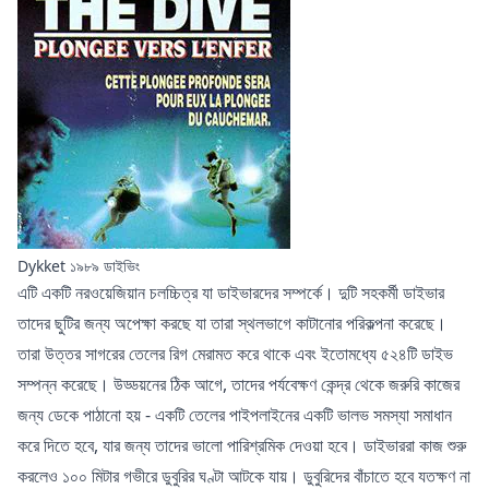
Dykket ১৯৮৯ ডাইভিং
এটি একটি নরওয়েজিয়ান চলচ্চিত্র যা ডাইভারদের সম্পর্কে। দুটি সহকর্মী ডাইভার
তাদের ছুটির জন্য অপেক্ষা করছে যা তারা স্থলভাগে কাটানোর পরিকল্পনা করেছে।
তারা উত্তর সাগরের তেলের রিগ মেরামত করে থাকে এবং ইতোমধ্যে ৫২৪টি ডাইভ
সম্পন্ন করেছে। উড্ডয়নের ঠিক আগে, তাদের পর্যবেক্ষণ কেন্দ্র থেকে জরুরি কাজের
জন্য ডেকে পাঠানো হয় - একটি তেলের পাইপলাইনের একটি ভালভ সমস্যা সমাধান
করে দিতে হবে, যার জন্য তাদের ভালো পারিশ্রমিক দেওয়া হবে। ডাইভাররা কাজ শুরু
করলেও ১০০ মিটার গভীরে ডুবুরির ঘণ্টা আটকে যায়। ডুবুরিদের বাঁচাতে হবে যতক্ষণ না