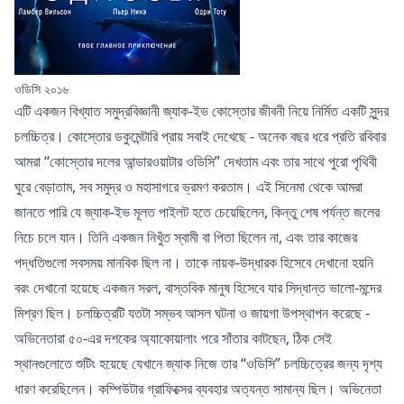
ওডিসি ২০১৬
এটি একজন বিখ্যাত সমুদ্রবিজ্ঞানী জ্যাক-ইভ কোস্তোর জীবনী নিয়ে নির্মিত একটি সুন্দর
চলচ্চিত্র। কোস্তোর ডকুমেন্টারি প্রায় সবাই দেখেছে - অনেক বছর ধরে প্রতি রবিবার
আমরা “কোস্তোর দলের আন্ডারওয়াটার ওডিসি” দেখতাম এবং তার সাথে পুরো পৃথিবী
ঘুরে বেড়াতাম, সব সমুদ্র ও মহাসাগরে ভ্রমণ করতাম। এই সিনেমা থেকে আমরা
জানতে পারি যে জ্যাক-ইভ মূলত পাইলট হতে চেয়েছিলেন, কিন্তু শেষ পর্যন্ত জলের
নিচে চলে যান। তিনি একজন নিখুঁত স্বামী বা পিতা ছিলেন না, এবং তার কাজের
পদ্ধতিগুলো সবসময় মানবিক ছিল না। তাকে নায়ক-উদ্ধারক হিসেবে দেখানো হয়নি
বরং দেখানো হয়েছে একজন সরল, বাস্তবিক মানুষ হিসেবে যার সিদ্ধান্ত ভালো-মন্দের
মিশ্রণ ছিল। চলচ্চিত্রটি যতটা সম্ভব আসল ঘটনা ও জায়গা উপস্থাপন করেছে -
অভিনেতারা ৫০-এর দশকের অ্যাকোয়ালাং পরে সাঁতার কাটছেন, ঠিক সেই
স্থানগুলোতে শুটিং হয়েছে যেখানে জ্যাক নিজে তার “ওডিসি” চলচ্চিত্রের জন্য দৃশ্য
ধারণ করেছিলেন। কম্পিউটার গ্রাফিক্সের ব্যবহার অত্যন্ত সামান্য ছিল। অভিনেতা