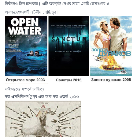
নির্বাচনও ছিল চমৎকার। এটি অবশ্যই দেখার মতো একটি রোমাঞ্চকর ও
অ্যাডভেঞ্চারধর্মী নাটকীয় চলচ্চিত্র।
ডাইভারদের সম্পর্কে চলচ্চিত্র
দ্যা এক্সপিডিশন টু দ্য এজ অফ দ্যা ওয়ার্ল্ড ২০১৩