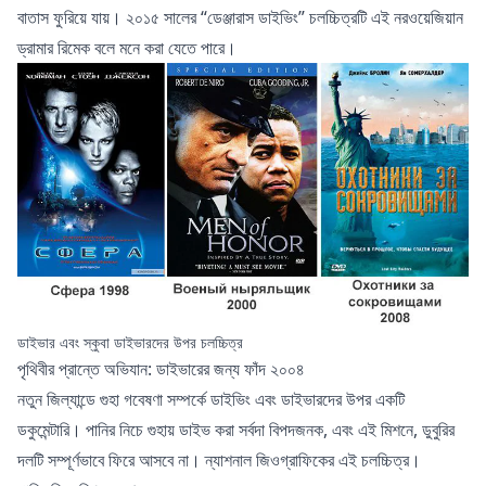
বাতাস ফুরিয়ে যায়। ২০১৫ সালের “ডেঞ্জারাস ডাইভিং” চলচ্চিত্রটি এই নরওয়েজিয়ান
ড্রামার রিমেক বলে মনে করা যেতে পারে।
ডাইভার এবং স্কুবা ডাইভারদের উপর চলচ্চিত্র
পৃথিবীর প্রান্তে অভিযান: ডাইভারের জন্য ফাঁদ ২০০৪
নতুন জিল্যান্ডে গুহা গবেষণা সম্পর্কে ডাইভিং এবং ডাইভারদের উপর একটি
ডকুমেন্টারি। পানির নিচে গুহায় ডাইভ করা সর্বদা বিপদজনক, এবং এই মিশনে, ডুবুরির
দলটি সম্পূর্ণভাবে ফিরে আসবে না। ন্যাশনাল জিওগ্রাফিকের এই চলচ্চিত্র।