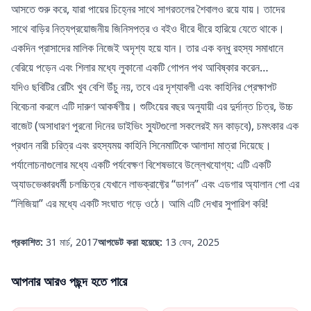
আসতে শুরু করে, যারা পায়ের চিহ্নের সাথে সাগরতলের শৈবালও রয়ে যায়। তাদের
সাথে বাড়ির নিত্যপ্রয়োজনীয় জিনিসপত্র ও বইও ধীরে ধীরে হারিয়ে যেতে থাকে।
একদিন প্রাসাদের মালিক নিজেই অদৃশ্য হয়ে যান। তার এক বন্ধু রহস্য সমাধানে
বেরিয়ে পড়েন এবং শিলার মধ্যে লুকানো একটি গোপন পথ আবিষ্কার করেন…
যদিও ছবিটির রেটিং খুব বেশি উঁচু নয়, তবে এর দৃশ্যাবলী এবং কাহিনির প্রেক্ষাপট
বিবেচনা করলে এটি দারুণ আকর্ষণীয়। শুটিংয়ের বছর অনুযায়ী এর দুর্দান্ত চিত্র, উচ্চ
বাজেট (অসাধারণ পুরনো দিনের ডাইভিং স্যুটগুলো সকলেরই মন কাড়বে), চমৎকার এক
প্রধান নারী চরিত্র এবং রহস্যময় কাহিনি সিনেমাটিকে আলাদা মাত্রা দিয়েছে।
পর্যালোচনাগুলোর মধ্যে একটি পর্যবেক্ষণ বিশেষভাবে উল্লেখযোগ্য: এটি একটি
অ্যাডভেঞ্চারধর্মী চলচ্চিত্র যেখানে লাভক্রাফ্টের “ডাগন” এবং এডগার অ্যালান পো এর
“লিজিয়া” এর মধ্যে একটি সংঘাত গড়ে ওঠে। আমি এটি দেখার সুপারিশ করি!
প্রকাশিত:
31 মার্চ, 2017
আপডেট করা হয়েছে:
13 ফেব, 2025
আপনার আরও পছন্দ হতে পারে