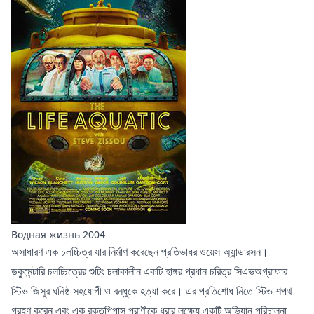
Водная жизнь 2004
অসাধারণ এক চলচ্চিত্র যার নির্মাণ করেছেন প্রতিভাধর ওয়েস অ্যান্ডারসন।
ডকুমেন্টারি চলচ্চিত্রের শুটিং চলাকালীন একটি হাঙ্গর প্রধান চরিত্র সিএভঅগ্রাফার
স্টিভ জিসুর ঘনিষ্ঠ সহযোগী ও বন্ধুকে হত্যা করে। এর প্রতিশোধ নিতে স্টিভ শপথ
গ্রহণ করেন এবং এক রক্তপিপাসু প্রাণীকে ধরার লক্ষ্যে একটি অভিযান পরিচালনা