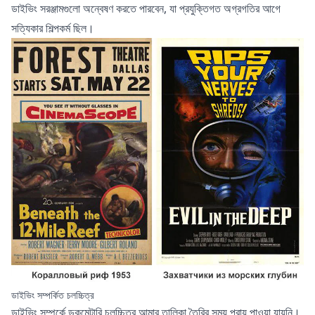
ডাইভিং সরঞ্জামগুলো অন্বেষণ করতে পারবেন, যা প্রযুক্তিগত অগ্রগতির আগে
সত্যিকার শিল্পকর্ম ছিল।
ডাইভিং সম্পর্কিত চলচ্চিত্র
ডাইভিং সম্পর্কে ডকুমেন্টারি চলচ্চিত্র আমার তালিকা তৈরির সময় প্রায় পাওয়া যায়নি।