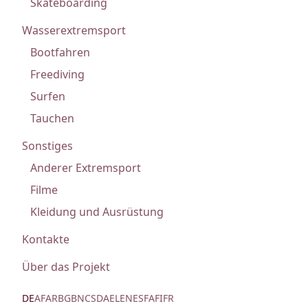
Skateboarding
Wasserextremsport
Bootfahren
Freediving
Surfen
Tauchen
Sonstiges
Anderer Extremsport
Filme
Kleidung und Ausrüstung
Kontakte
Über das Projekt
DE
AF
AR
BG
BN
CS
DA
EL
EN
ES
FA
FI
FR