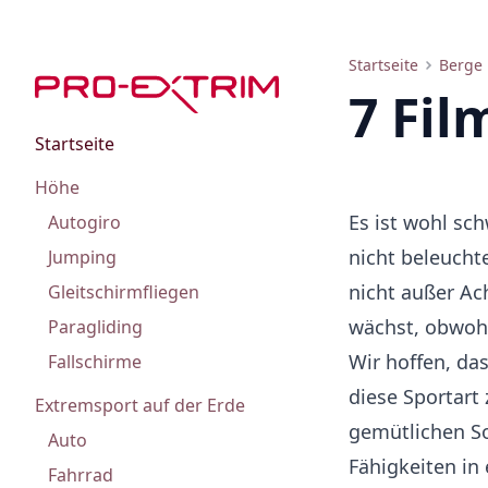
Liste der besten Filme über Kletterer: Von Dokumentarfilmen bis Horror, Trailer
Startseite
Berge
7 Fil
Startseite
Höhe
Es ist wohl sch
Autogiro
nicht beleucht
Jumping
nicht außer Ach
Gleitschirmfliegen
wächst, obwoh
Paragliding
Wir hoffen, da
Fallschirme
diese Sportart
Extremsport auf der Erde
gemütlichen S
Auto
Fähigkeiten in
Fahrrad