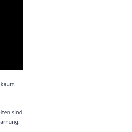
r kaum
t
iten sind
Warnung,