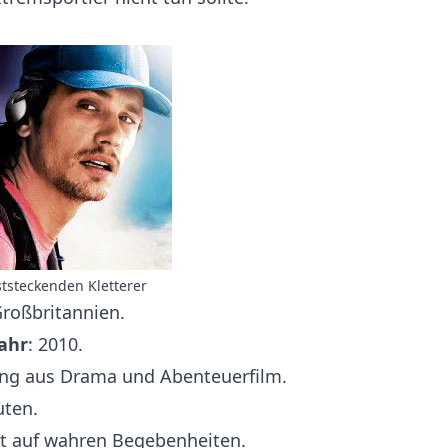
ststeckenden Kletterer
Großbritannien.
ahr
: 2010.
ung aus Drama und Abenteuerfilm.
uten.
rt auf wahren Begebenheiten.