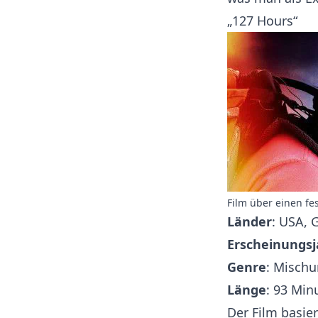
„127 Hours“
Film über einen fe
Länder
: USA, 
Erscheinungsj
Genre
: Misch
Länge
: 93 Min
Der Film basie