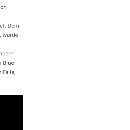
ton
iet. Dem
e, wurde
ondern
m Blue-
 Falle,