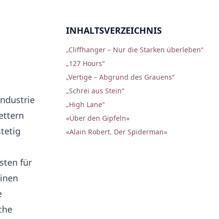
INHALTSVERZEICHNIS
„Cliffhanger – Nur die Starken überleben“
„127 Hours“
„Vertige – Abgrund des Grauens“
„Schrei aus Stein“
industrie
„High Lane“
ettern
«Über den Gipfeln»
stetig
«Alain Robert. Der Spiderman»
sten für
einen
e
che