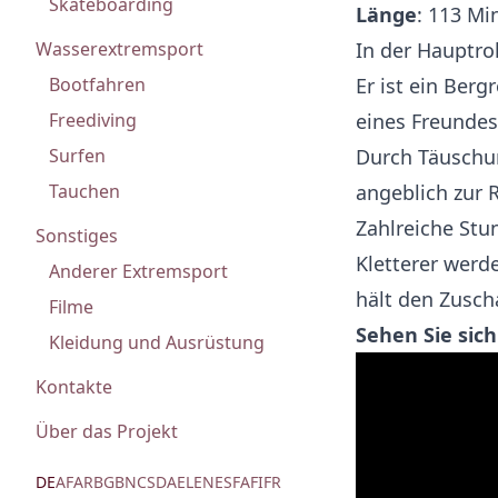
Skateboarding
Länge
: 113 Mi
In der Hauptrol
Wasserextremsport
Er ist ein Berg
Bootfahren
eines Freundes
Freediving
Durch Täuschun
Surfen
angeblich zur 
Tauchen
Zahlreiche Stu
Sonstiges
Kletterer werd
Anderer Extremsport
hält den Zusch
Filme
Sehen Sie sich
Kleidung und Ausrüstung
Kontakte
Über das Projekt
DE
AF
AR
BG
BN
CS
DA
EL
EN
ES
FA
FI
FR