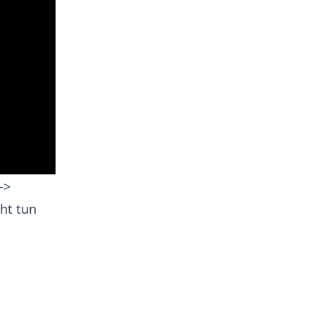
->
cht tun