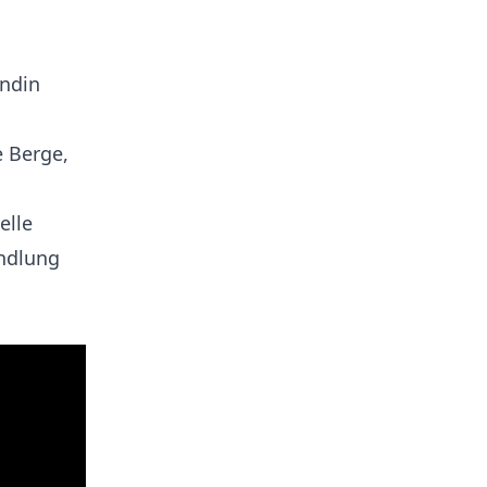
undin
e Berge,
elle
andlung