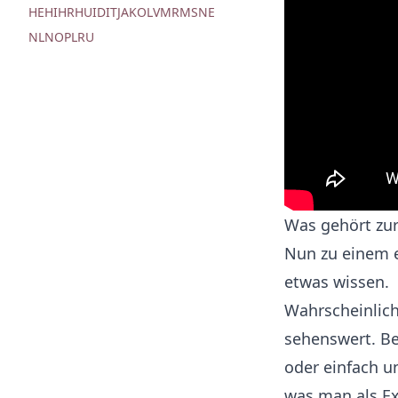
HE
HI
HR
HU
ID
IT
JA
KO
LV
MR
MS
NE
NL
NO
PL
RU
Was gehört zur
Nun zu einem e
etwas wissen.
Wahrscheinlich,
sehenswert. Bes
oder einfach u
was man als Ex