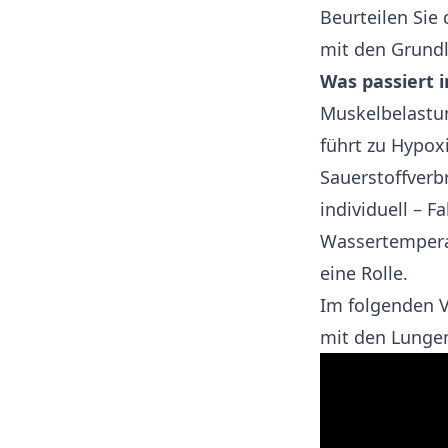
Beurteilen Sie 
mit den Grund
Was passiert 
Muskelbelastun
führt zu Hypox
Sauerstoffverb
individuell – F
Wassertempera
eine Rolle.
Im folgenden V
mit den Lungen