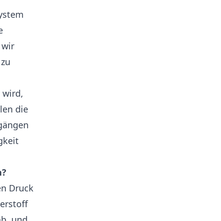
system
e
 wir
 zu
 wird,
len die
hgängen
gkeit
n?
en Druck
erstoff
ab, und