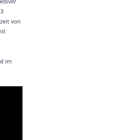
ediver
23
zeit von
it
rd im