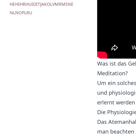
HE
HI
HR
HU
ID
IT
JA
KO
LV
MR
MS
NE
NL
NO
PL
RU
Was ist das Ge
Meditation?
Um ein solches
und physiologi
erlernt werden
Die Physiologi
Das Atemanhalt
man beachten 