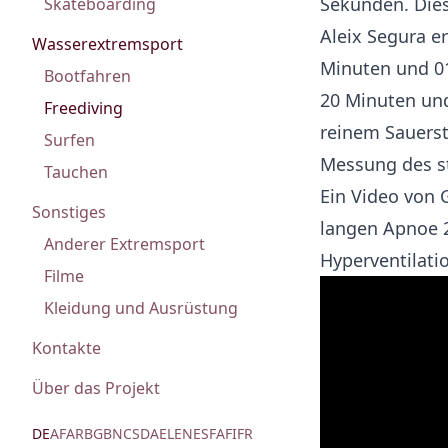
Sekunden. Dies
Skateboarding
Aleix Segura er
Wasserextremsport
Minuten und 01
Bootfahren
20 Minuten und
Freediving
reinem Sauersto
Surfen
Messung des st
Tauchen
Ein Video von
Sonstiges
langen Apnoe 
Anderer Extremsport
Hyperventilatio
Filme
Kleidung und Ausrüstung
Kontakte
Über das Projekt
DE
AF
AR
BG
BN
CS
DA
EL
EN
ES
FA
FI
FR