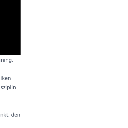
ining,
niken
sziplin
unkt, den