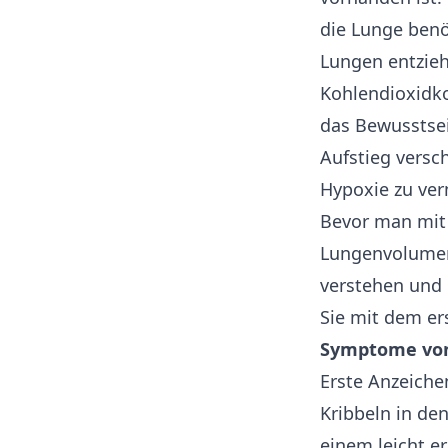
die Lunge benö
Lungen entzie
Kohlendioxidkon
das Bewusstsei
Aufstieg versch
Hypoxie zu ver
Bevor man mit
Lungenvolumens
verstehen und 
Sie mit dem er
Symptome von
Erste Anzeiche
Kribbeln in den
einem leicht e