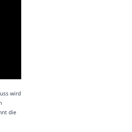
uss wird
n
nnt die