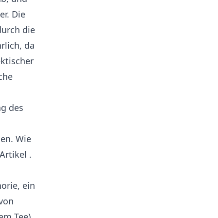
r. Die
urch die
rlich, da
ktischer
iche
ng des
en. Wie
Artikel
.
orie, ein
 von
em Tee).