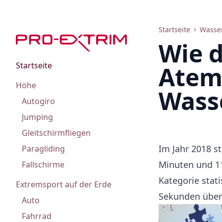
Wie Weltrekorde im Atemanhalten 2018 erreicht werden
Startseite
Wasse
Wie d
Startseite
Atem
Höhe
Wasse
Autogiro
Jumping
Gleitschirmfliegen
Im Jahr 2018 st
Paragliding
Minuten und 1
Fallschirme
Kategorie stat
Extremsport auf der Erde
Sekunden übert
Auto
Fahrrad