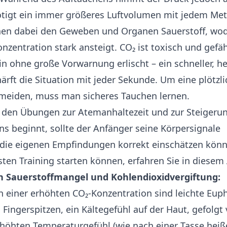
tigt ein immer größeres Luftvolumen mit jedem Mete
hen dabei den Geweben und Organen Sauerstoff, wod
zentration stark ansteigt. CO₂ ist toxisch und gefäh
n ohne große Vorwarnung erlischt – ein schneller, he
ärft die Situation mit jeder Sekunde. Um eine plötzl
meiden, muss man sicheres Tauchen lernen.
 den Übungen zur Atemanhaltezeit und zur Steigeru
 beginnt, sollte der Anfänger seine Körpersignale
die eigenen Empfindungen korrekt einschätzen könn
sten Training starten können, erfahren Sie in
diesem 
 Sauerstoffmangel und Kohlendioxidvergiftung:
n einer erhöhten CO₂-Konzentration sind leichte Euph
 Fingerspitzen, ein Kältegefühl auf der Haut, gefolgt
rhöhten Temperaturgefühl (wie nach einer Tasse heiß