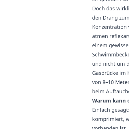
Doch das wirkl
den Drang zum 
Konzentration 
atmen reflexart
einem gewissen
Schwimmbecken
und nicht um d
Gasdrücke im K
von 8–10 Meter
beim Auftauch
Warum kann e
Einfach gesagt
komprimiert, w
vorhanden ist