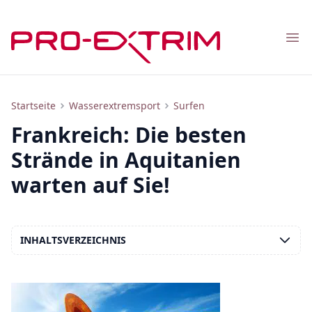
Nav
Frankreich für Surfer: Strände und Surfspots in Aquitanien, Sehenswürdigkeiten, nützliche Tipps, Fotos
Startseite
Wasserextremsport
Surfen
Frankreich: Die besten
Strände in Aquitanien
warten auf Sie!
INHALTSVERZEICHNIS