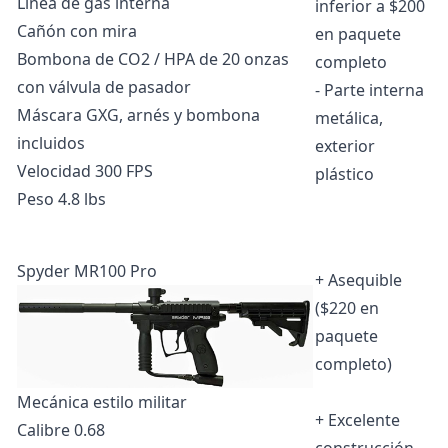
Línea de gas interna
inferior a $200
Cañón con mira
en paquete
Bombona de CO2 / HPA de 20 onzas
completo
con válvula de pasador
- Parte interna
Máscara GXG, arnés y bombona
metálica,
incluidos
exterior
Velocidad 300 FPS
plástico
Peso 4.8 lbs
Spyder MR100 Pro
+ Asequible
($220 en
paquete
completo)
Mecánica estilo militar
+ Excelente
Calibre 0.68
construcción