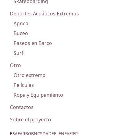
Skateboarding
Deportes Acuáticos Extremos
Apnea
Buceo
Paseos en Barco
Surf
Otro
Otro extremo
Películas
Ropa y Equipamiento
Contactos
Sobre el proyecto
ES
AF
AR
BG
BN
CS
DA
DE
EL
EN
FA
FI
FR