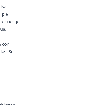
alsa
l pie
rer riesgo
ua,
n con
las. Si
ubiertas