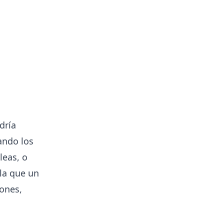
dría
ando los
leas, o
la que un
pones,