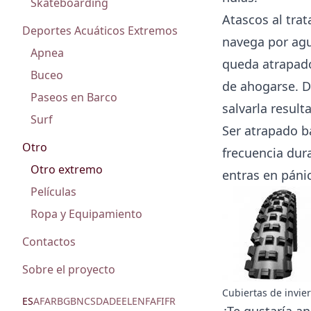
Skateboarding
Atascos al trat
Deportes Acuáticos Extremos
navega por agua
Apnea
queda atrapado
Buceo
de ahogarse. D
Paseos en Barco
salvarla result
Surf
Ser atrapado b
Otro
frecuencia dura
Otro extremo
entras en páni
Películas
Ropa y Equipamiento
Contactos
Sobre el proyecto
Cubiertas de invier
ES
AF
AR
BG
BN
CS
DA
DE
EL
EN
FA
FI
FR
¿Te gustaría a