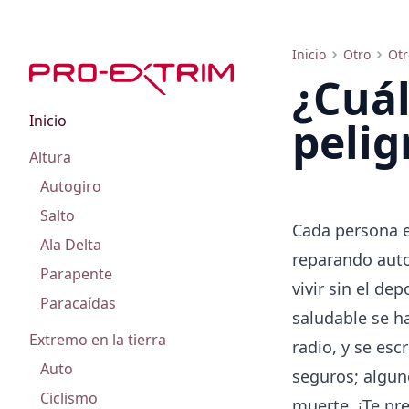
Lista de los diez deportes más peligrosos
Inicio
Otro
Otr
¿Cuál
Inicio
pelig
Altura
Autogiro
Salto
Cada persona el
Ala Delta
reparando auto
Parapente
vivir sin el de
Paracaídas
saludable se ha
Extremo en la tierra
radio, y se esc
Auto
seguros; alguno
Ciclismo
muerte. ¡Te pr