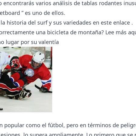
o encontrarás varios análisis de tablas rodantes inus
eetboard
” es uno de ellos.
a historia del surf y sus variedades
en este enlace
.
correctamente una bicicleta de montaña? Lee más
aq
o lugar por su valentía
an popular como el fútbol, pero en términos de pelig
 lesiones, lo supera ampliamente. Lo primero que se 