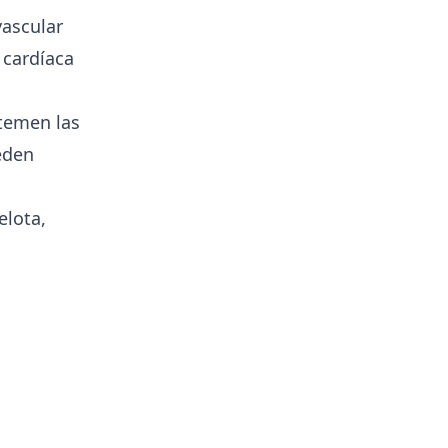
vascular
 cardíaca
 temen las
eden
elota,