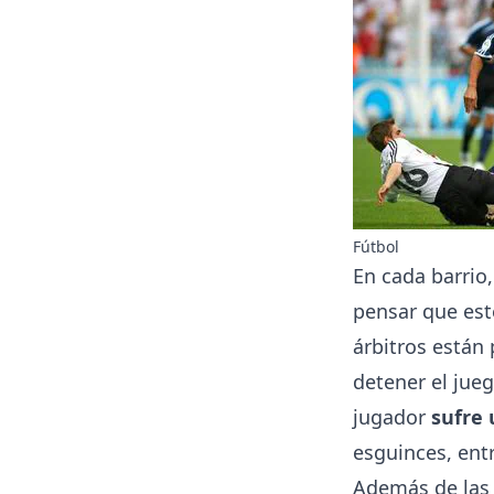
Fútbol
En cada barrio,
pensar que est
árbitros están 
detener el jue
jugador
sufre 
esguinces, entr
Además de las l