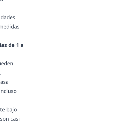
vidades
 medidas
ías de 1 a
pueden
.
pasa
incluso
te bajo
 son casi