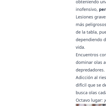
obteniendo una
inofensivo,
per
Lesiones grave
más peligrosos,
de la tabla, pu
dependiendo de 
vida.
Encuentros con
dominar olas a
depredadores.
Adicción al rie
difícil que se 
busca olas cada
Octavo lugar: ¡e