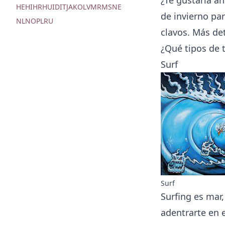
HE
HI
HR
HU
ID
IT
JA
KO
LV
MR
MS
NE
de invierno par
NL
NO
PL
RU
clavos. Más det
¿Qué tipos de 
Surf
Surf
Surfing
es mar, 
adentrarte en e