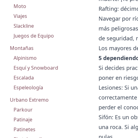
Moto
Rafting: décim
Viajes
Navegar por rí
Slackline
más peligrosas
Juegos de Equipo
de seguridad, n
Los mayores de
Montañas
5 dependiendo 
Alpinismo
Si decides pra
Esquí y Snowboard
poner en riesgo
Escalada
Lesiones: Si u
Espeleología
correctamente 
Urbano Extremo
perder el cono
Parkour
Sifón: Es un o
Patinaje
una roca. Si al
Patinetes
nulas.