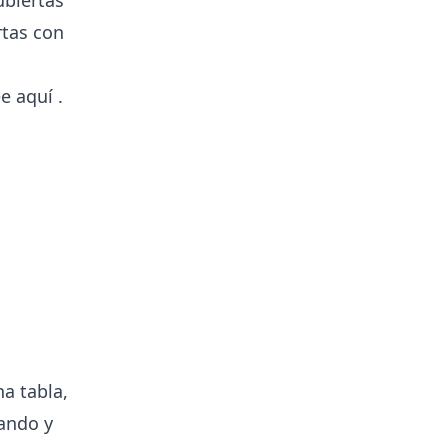
rtas con
e aquí
.
na tabla,
tando y