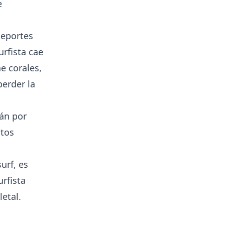
e
deportes
urfista cae
e corales,
perder la
fán por
stos
urf, es
urfista
etal.