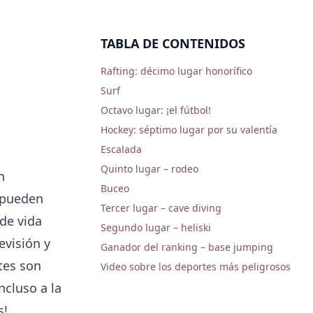
TABLA DE CONTENIDOS
Rafting: décimo lugar honorífico
Surf
Octavo lugar: ¡el fútbol!
Hockey: séptimo lugar por su valentía
Escalada
Quinto lugar – rodeo
n
Buceo
o pueden
Tercer lugar – cave diving
 de vida
Segundo lugar – heliski
evisión y
Ganador del ranking – base jumping
rtes son
Video sobre los deportes más peligrosos
ncluso a la
s!