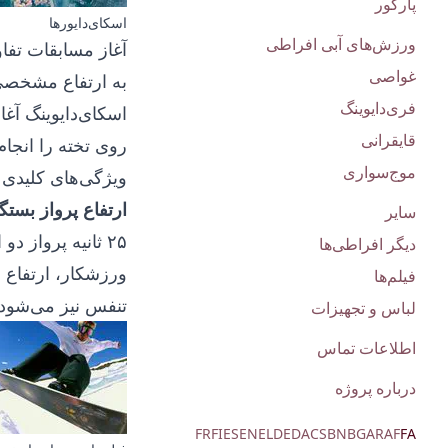
پارکور
اسکای‌دایورها
ورزش‌های آبی افراطی
آغاز مسابقات تفاو
غواصی
به ارتفاع مشخصی 
فری‌دایوینگ
اسکای‌دایوینگ آغ
قایقرانی
روی تخته را انجام
موج‌سواری
ویژگی‌های کلیدی 
ارتفاع پرواز بست
سایر
دیگر افراطی‌ها
ورزشکار، ارتفاع ن
فیلم‌ها
تنفس نیز می‌شود،
لباس و تجهیزات
اطلاعات تماس
درباره پروژه
FR
FI
ES
EN
EL
DE
DA
CS
BN
BG
AR
AF
FA