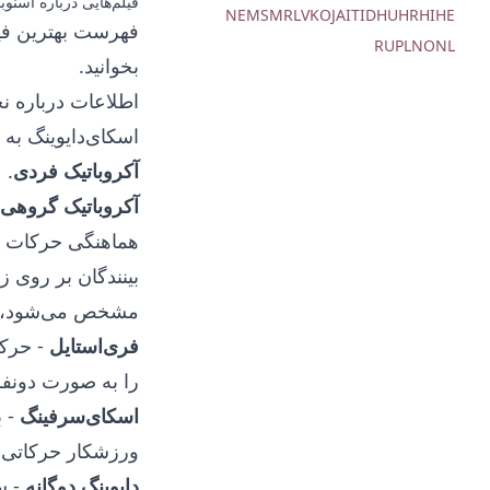
فیلم‌هایی درباره اسنوب
NE
MS
MR
LV
KO
JA
IT
ID
HU
HR
HI
HE
فهرست بهترین
فی
RU
PL
NO
NL
بخوانید.
اطلاعات درباره ن
اسکای‌دایوینگ به
آکروباتیک فردی
.
آکروباتیک گروهی
هماهنگی حرکات بل
بینندگان بر روی 
مشخص می‌شود، زما
فری‌استایل
- حرکا
را به صورت دونفره
اسکای‌سرفینگ
- ب
ورزشکار حرکاتی 
دایوینگ دوگانه
- س