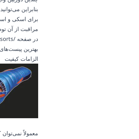
بنابراین می‌توان
برای اسکی و اسن
مراقبت از آن توضی
در صفحه
/fa/mountains/skiing-snowboarding/belarusian-ski-resorts/
بهترین پیست‌های 
الزامات کیفیت
معمولاً نمی‌توان