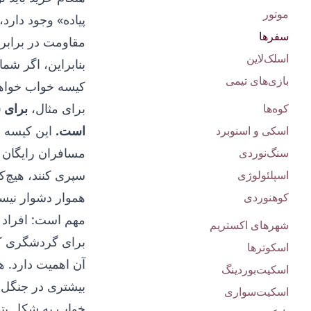
موتور
پیاده» وجود دارد
سفرها
مقاومت در برابر
اسلک‌لاین
بنابراین، اگر شم
بازی‌های تیمی
کیسه خواب خواهد
برای مثال،
برای 
کوه‌ها
است.
این کیسه خو
اسکی و اسنوبرد
مسافران رایگان 
سنگ‌نوردی
سپری کنند، هیچ‌ک
اسپلئولوژی
هموار دشوار نیست
کوهنوردی
مهم است: افراد ب
شهرهای اکستریم
برای گردشگری که 
اسکوترها
آن اهمیت دارد. 
اسکیت‌بوردینگ
بیشتری در جنگل 
اسکیت‌سواری
خواب به شکل پتوی