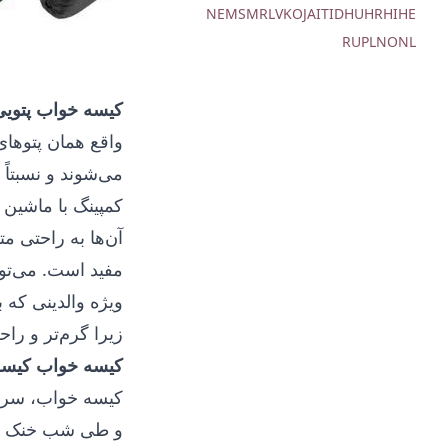
NE
MS
MR
LV
KO
JA
IT
ID
HU
HR
HI
HE
RU
PL
NO
NL
کیسه خواب پتویی
واقع همان پتوها
می‌شوند و نسبتاً
کمپینگ با ماشین 
آن‌ها به راحتی م
مفید است. می‌تو
ویژه والدینی که 
زیرا گرم‌تر و را
کیسه خواب کیسه
کیسه خواب، سر س
و طی شب خنک نمی