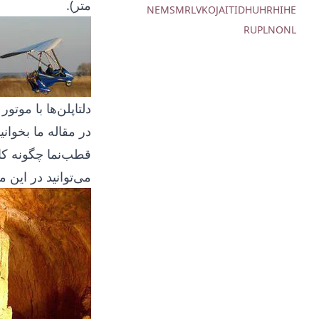
متر).
NE
MS
MR
LV
KO
JA
IT
ID
HU
HR
HI
HE
RU
PL
NO
NL
دلتاپلن‌ها با موتور
در مقاله ما بخوانید
قطب‌نما چگونه کا
می‌توانید در این
مق