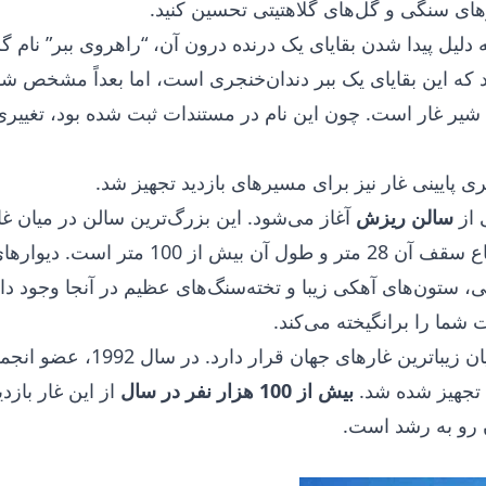
های سنگی و گل‌های گلاهتیتی تحسین کنید.
 دلیل پیدا شدن بقایای یک درنده درون آن، “راهروی ببر” نام 
د که این بقایای یک ببر دندان‌خنجری است، اما بعداً مشخص ش
 شیر غار است. چون این نام در مستندات ثبت شده بود، تغییری
 از
سالن ریزش
آغاز می‌شود. این بزرگ‌ترین سالن در میان غ
کریمه است؛ ارتفاع سقف آن 28 متر و طول آن بیش از 100 
تی، ستون‌های آهکی زیبا و تخته‌سنگ‌های عظیم در آنجا وجود دار
 شما را برانگیخته می‌کند.
غار مرمرین در میان زیباترین غارهای جهان قرار دارد. در سال 1992،
ی تجهیز شده شد.
بیش از 100 هزار نفر در سال
از این غار بازدی
 رو به رشد است.