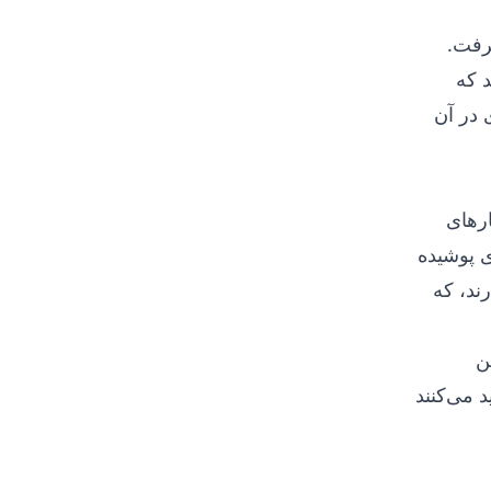
گرفت.
د که
 در آن
ارهای
متر است. دیوارهای پوشیده
ند، که
 عضو انجمن
د می‌کنند