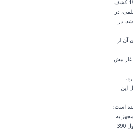
این یکی از جدیدترین غارهای منطقه کوهستانی کریمه است که تنها در سال 1987 کشف
لمی، در
شد. در
 آن از
روهای غار بیش
د.
ل این
شده است:
 مجهز به
(یک شاخه جانبی با طول 390