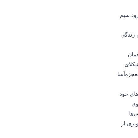
ود سیم
 که در قرن 19 در این مکان زندگی
همان
یکلای
عجزه‌آسا
های خود
 روی
‌ها
ر تصاویری از