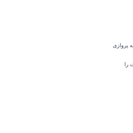
ه پروازی
 را