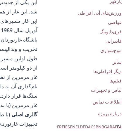
پارکور
شد. این غار از هم
ورزش‌های آبی افراطی
این غار مسیرهای 
غواصی
آوریل سال 1989 برای گردشگران باز شده است.
فری‌دایوینگ
باشگاه غارنوردان 
قایقرانی
تخریب و وندالیس
موج‌سواری
سایر
از دو کیلومتر است
دیگر افراطی‌ها
غار مرمرین از نظ
فیلم‌ها
نام‌گذاری آن به 
لباس و تجهیزات
سنگ‌ها قرار دارد.
اطلاعات تماس
غار مرمرین (یا ب
درباره پروژه
گالری اصلی
(با طول 725
تجهیزات غارنوردی
FR
FI
ES
EN
EL
DE
DA
CS
BN
BG
AR
AF
FA