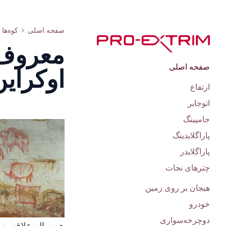
توصیف غارها: غار مرمرین، ایگناتیفسکایا و غار کاپووا
صفحه اصلی
کوه‌ها
معروف‌
صفحه اصلی
اوکراین
ارتفاع
اتوجایر
جامپینگ
پاراگلایدینگ
پاراگلایدر
چترهای نجات
هیجان بر روی زمین
خودرو
دوچرخه‌سواری
هر ساله علاقه به