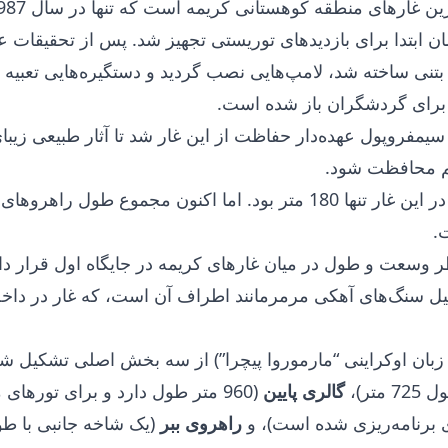
ان ابتدا برای بازدیدهای توریستی تجهیز شد. پس از تحقیقات ع
بتنی ساخته شد، لامپ‌هایی نصب گردید و دستگیره‌هایی تعبیه 
سیمفروپول عهده‌دار حفاظت از این غار شد تا آثار طبیعی زیبای
م محافظت شود.
طول اولین مسیر در این غار تنها 180 متر بود. اما اکنون مجموع طول راه
.
ر وسعت و طول در میان غارهای کریمه در جایگاه اول قرار دار
دلیل سنگ‌های آهکی مرمرمانند اطراف آن است، که غار در داخ
ه زبان اوکراینی “مارموروا پیچرا”) از سه بخش اصلی تشکیل 
 متر)،
گالری پایین
(960 متر طول دارد و برای تورهای
 برنامه‌ریزی شده است)، و
راهروی ببر