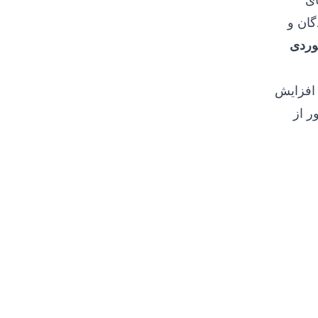
گان و
وردی
 افزایش
ر از