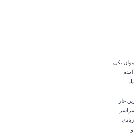
توان یکی
می‌ترین” دانست. اولین اشاره‌ها به این غار در کتابی از نیمه دوم قرن 18 آمده
یا،
ین غار
سراسر
زیادی
و