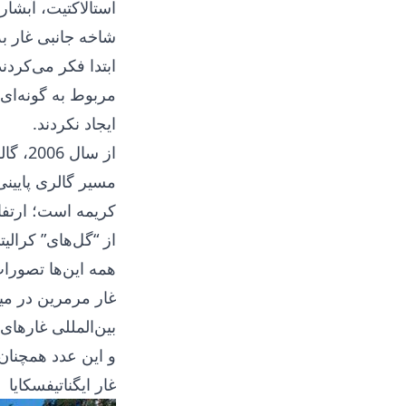
استالاکتیت، آبشار
شاخه جانبی غار به
ابتدا فکر می‌کردن
مربوط به گونه‌ای
ایجاد نکردند.
از سال 2006، گالری پایینی غار نیز برای مسیرهای بازدید تجهیز شد.
مسیر گالری پایینی
از “گل‌های” کرالی
همه این‌ها تصورات
بین‌المللی غارها
و این عدد همچنان
غار ایگناتیفسکایا