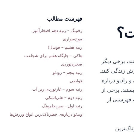
فهرست مطالب
ت؟
رفتینگ – رتبه دهم افتخارآمیز
موج‌سواری
رتبه هشتم – فوتبال!
هاکی – جایگاه هفتم برای شجاعت
ند، برخی دیگر
صخره‌نوردی
زش زندگی کنند.
رتبه پنجم – رودئو
 رادیو درباره
غواصی
ستند. برخی از
رتبه سوم – غارنوردی زیر آب
رتبه دوم – هلی‌اسکی
 فهرستی از
رتبه اول – بیس‌جامپینگ
ویدئو درباره‌ی خطرناک‌ترین انواع ورزش‌ها
ناک‌ترین