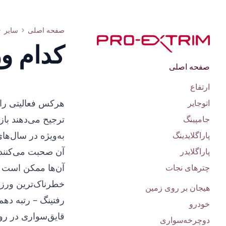
فهرست ده ورزش خطرناک جهان
صفحه اصلی
سایر
کدام و
صفحه اصلی
ارتفاع
هرکس فعالیتی را 
اتوجایر
ترجیح می‌دهند باز
جامپینگ
به‌ویژه در سال‌ه
پاراگلایدینگ
آن صحبت می‌کنند و
پاراگلایدر
آن‌ها ممکن است م
چترهای نجات
خطرناک‌ترین ورزش
هیجان بر روی زمین
رفتینگ – رتبه دهم
خودرو
قایق‌سواری در رود
دوچرخه‌سواری