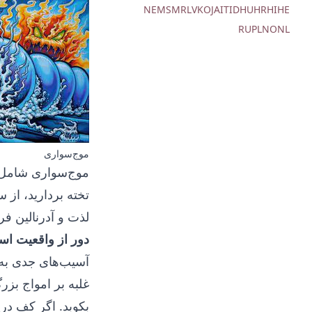
NE
MS
MR
LV
KO
JA
IT
ID
HU
HR
HI
HE
RU
PL
NO
NL
موج‌سواری
موج‌سواری
شامل د
تخته بردارید، از 
لذت و آدرنالین فر
دور از واقعیت ا
آسیب‌های جدی به 
غلبه بر امواج بزر
بکوبد. اگر کف در