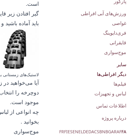
پارکور
است.
گیر افتادن زیر قا
ورزش‌های آبی افراطی
باید آماده باشید
غواصی
فری‌دایوینگ
قایقرانی
موج‌سواری
سایر
دیگر افراطی‌ها
لاستیک‌های زمستانی ب
آیا می‌خواهید در 
فیلم‌ها
دوچرخه
را انتخاب
لباس و تجهیزات
موجود است.
اطلاعات تماس
چه انواعی از لباس
درباره پروژه
بخوانید
.
موج‌سواری
FR
FI
ES
EN
EL
DE
DA
CS
BN
BG
AR
AF
FA