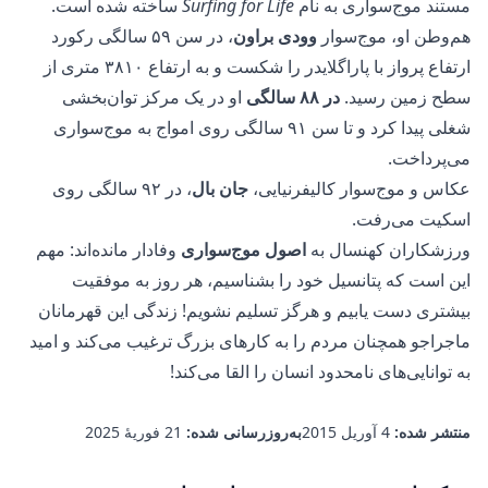
مستند موج‌سواری
به نام
Surfing for Life
ساخته شده است.
هم‌وطن او، موج‌سوار
وودی براون
، در سن ۵۹ سالگی رکورد
ارتفاع پرواز با پاراگلایدر را شکست و به ارتفاع ۳۸۱۰ متری از
سطح زمین رسید.
در ۸۸ سالگی
او در یک مرکز توان‌بخشی
شغلی پیدا کرد و تا سن ۹۱ سالگی روی امواج به موج‌سواری
می‌پرداخت.
عکاس و موج‌سوار کالیفرنیایی،
جان بال
، در ۹۲ سالگی روی
اسکیت می‌رفت.
ورزشکاران کهنسال به
اصول موج‌سواری
وفادار مانده‌اند: مهم
این است که پتانسیل خود را بشناسیم، هر روز به موفقیت
بیشتری دست یابیم و هرگز تسلیم نشویم! زندگی این قهرمانان
ماجراجو همچنان مردم را به کارهای بزرگ ترغیب می‌کند و امید
به توانایی‌های نامحدود انسان را القا می‌کند!
منتشر شده:
4 آوریل 2015
به‌روزرسانی شده:
21 فوریهٔ 2025