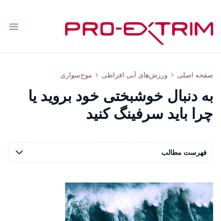
tion
سرفینگ چه تاثیری بر روح و جسم دارد: فلسفه‌ی سرفینگ از جان بال تا جری لوپز
صفحه اصلی
ورزش‌های آبی افراطی
موج‌سواری
به دنبال خوشبختی خود بروید یا
چرا باید سرفینگ کنید
فهرست مطالب