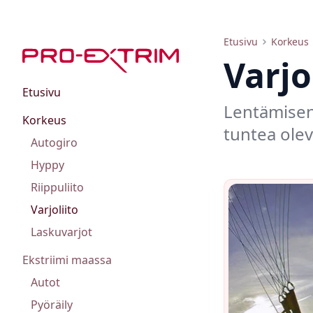
Varjoliito
Etusivu
Korkeus
Varjo
Etusivu
Lentämisen 
Korkeus
tuntea olev
Autogiro
Hyppy
Riippuliito
Varjoliito
Laskuvarjot
Ekstriimi maassa
Autot
Pyöräily