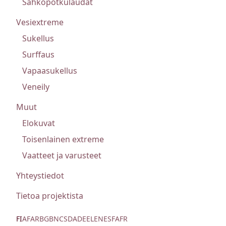
Sähköpotkulaudat
Vesiextreme
Sukellus
Surffaus
Vapaasukellus
Veneily
Muut
Elokuvat
Toisenlainen extreme
Vaatteet ja varusteet
Yhteystiedot
Tietoa projektista
FI
AF
AR
BG
BN
CS
DA
DE
EL
EN
ES
FA
FR