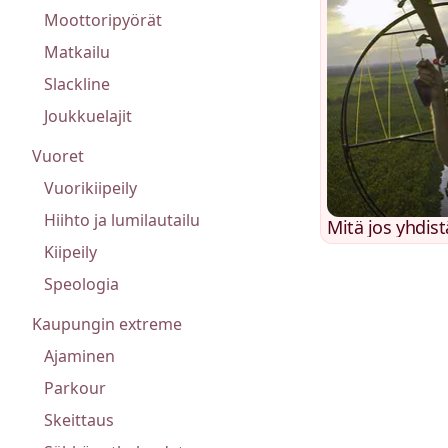
Moottoripyörät
Matkailu
Slackline
Joukkuelajit
Vuoret
Vuorikiipeily
Hiihto ja lumilautailu
Mitä jos yhdist
Kiipeily
Speologia
Kaupungin extreme
Ajaminen
Parkour
Skeittaus