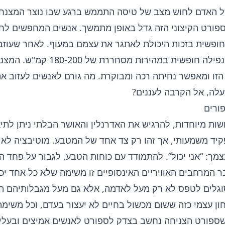
 האדם לחוש מצב של טיסה התממש ברגע שבו נוצר המצנח 
פורט הקיצוני הזה גדל באופן מתמשך. אנשים המחפשים לחו
חופשית בזכות היכולת לאתגר את עצמם במעוף. לאחר שעוזב
נמצא במצב של נפילה חופשית במהירו
הזו ומאפשר נחיתה רכה ומבוקרת. מה גורם לאנשים לעזוב א
לה, אל הקרבה לעננים?
ורים
שות מיוחדות, להרגיש את האדרנלין והאושר הבלתי ניתן לתי
פקיד משמעותי, אך זהו רק צד אחד של המטבע. מוטיבציה לא
צמך: “אני יכול”. להתמודד עם כוחות הטבע,
לגבור על פחד ה
 המרחבים האוויריים האינסופיים זו משימה שלא כל אחד יכו
גלים לטפס לא רק מעל לאדמה, אלא גם מעל מגבלותיהם ה
ן עצמי כזה ששום מכשול בחיים לא יעצור בעדם, וכל משימה
 שספורט הצניחה נחשב בצדק לספורט לאנשים אמיצים ובעלי