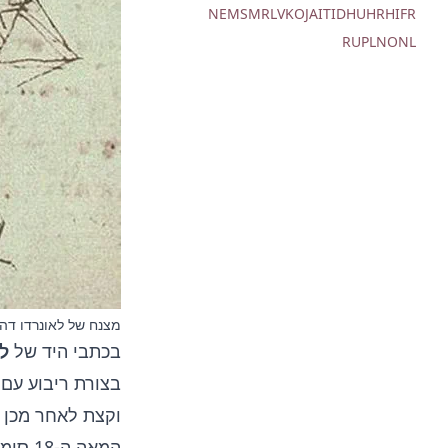
NE
MS
MR
LV
KO
JA
IT
ID
HU
HR
HI
FR
RU
PL
NO
NL
מצנח של לאונרדו דה ו
בכתבי היד של
לא
בצורת ריבוע עם צדדים באורך 12 אַמות. מא
וקצת לאחר מכן 
המאה ה-18 סימנה פריצת דרך עם