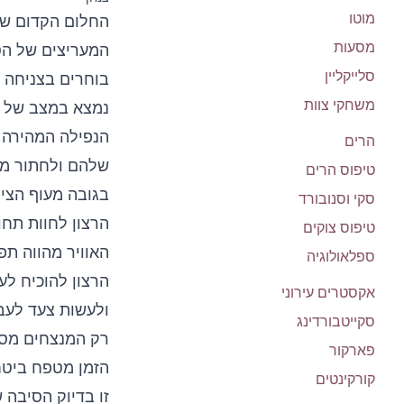
מוטו
החלום הקדום של
מסעות
המעריצים של הס
סלייקליין
בוחרים בצניחה 
משחקי צוות
הנפילה המהירה 
הרים
שלהם ולחתור מע
טיפוס הרים
בגובה מעוף הציפ
סקי וסנובורד
הרצון לחוות תחו
טיפוס צוקים
האוויר מהווה ת
ספלאולוגיה
הרצון להוכיח לע
אקסטרים עירוני
ולעשות צעד לעבר
סקייטבורדינג
רק המנצחים מסו
פארקור
הזמן מטפח ביטחו
קורקינטים
זו בדיוק הסיבה