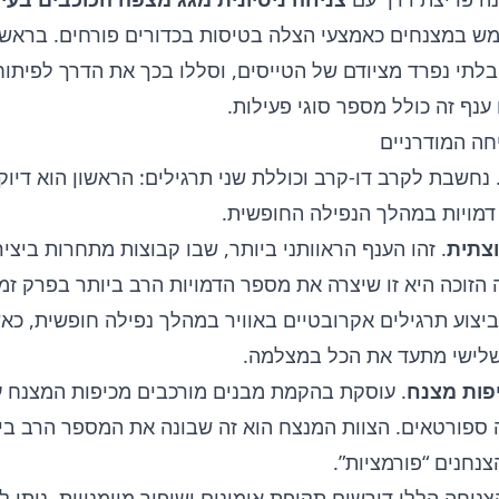
לתי נפרד מציודם של הטייסים, וסללו בכך את הדרך לפיתו
 ענף זה כולל מספר סוגי פעילות.
חה המודרניים
 נחשבת לקרב דו-קרב וכוללת שני תרגילים: הראשון הוא דיוק
דמויות במהלך הנפילה החופשית.
צתית
. זהו הענף הראוותני ביותר, שבו קבוצות מתחרות ביציר
הזוכה היא זו שיצרה את מספר הדמויות הרב ביותר בפרק זמן 
 ביצוע תרגילים אקרובטיים באוויר במהלך נפילה חופשית, כא
שלישי מתעד את הכל במצלמה.
פות מצנח
. עוסקת בהקמת מבנים מורכבים מכיפות המצנח על
 ספורטאים. הצוות המנצח הוא זה שבונה את המספר הרב ביו
נחנים “פורמציות”.
צניחה הללו דורשים תקופת אימונים ושיפור מיומנויות. ניתן 