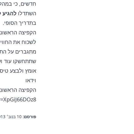
חדשים, כי במהלך
השתדלו
להגיע 
בתדריך הסופי.
הקפיצה הראשונה
לשכוח את החוויה
מתגברים על התנג
שתתחשקו עוד ועו
אומץ ולבצע טיס
וידאו
הקפיצה הראשונה
v=XpGiJ66DOz8
פורסם:
10 בנוב׳ 2013