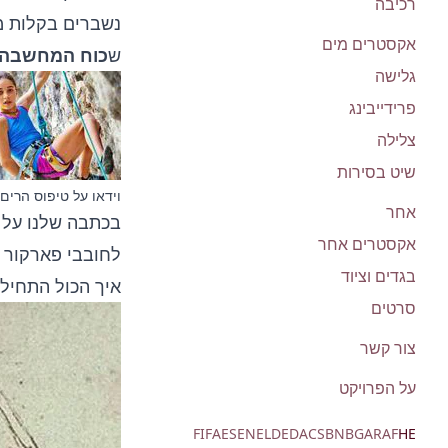
רכיבה
נשברים בקלות מו
אקסטרים מים
ש
כוח המחשבה י
גלישה
פרידייבינג
צלילה
שיט בסירות
וידאו על טיפוס הרים
אחר
בכתבה שלנו על
אקסטרים אחר
לחובבי פארקור 
בגדים וציוד
איך הכול התחיל
סרטים
צור קשר
על הפרויקט
FI
FA
ES
EN
EL
DE
DA
CS
BN
BG
AR
AF
HE