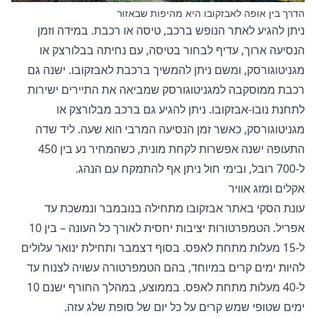
הדרך בין אופה לאבזקובו היא מהיפות שבאזור
ניתן להגיע לאתר הנופש ברכב, טיסה או רכבת. במידה וזמן
הנסיעה ארוך, עדיף לבחור בטיסה, עם נחיתה בבלורצק או
מגניטוגורסק, ומשם ניתן להמשיך ברכבת לאבזקובו. ישנה גם
רכבת ממוסקבה למגניטוגורסק שמביאה את התיירים ישירות
לתחנת נובו-אבזקובו. ניתן להגיע גם ברכב מבלורצק או
מגניטוגורסק, כאשר זמן הנסיעה המרבי הוא שעה. ליד שדה
התעופה ישנה אפשרות לקחת מונית, כשהמחיר נע בין 450
ל-700 רובל, ובימי חול ניתן אף להתמקח עם הנהג.
אקלים ומזג אוויר
עונת הסקי באתר אבזקובו מתחילה בנובמבר ונמשכת עד
אפריל. הטמפרטורות יציבות יחסית לאורך כל העונה – בין 10
ל-15 מעלות מתחת לאפס. בסוף דצמבר ותחילת ינואר עלולים
להיות ימים קרים במיוחד, בהם הטמפרטורה עשויה לצנוח עד
ל-40 מעלות מתחת לאפס. בממוצע, במהלך החורף ישנם 10
ימים שטופי שמש קרים על כל יום של סופת שלג עזה.