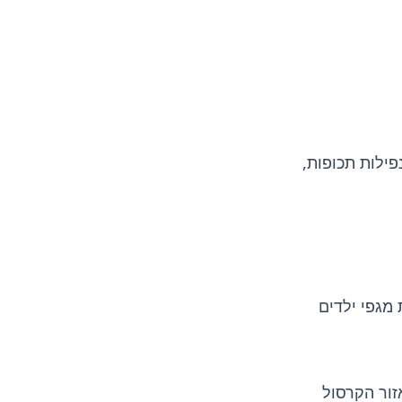
נפילות תכופות,
 מגפי ילדים
זור הקרסול