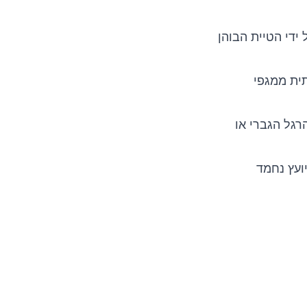
ידי הטיית הבוהן
עותית ממגפי
גל הגברי או
ועץ נחמד