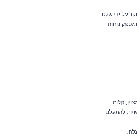
קר על ידי שלט.
ומספק נוחות
וין, קלות
שויות להתעלם
.