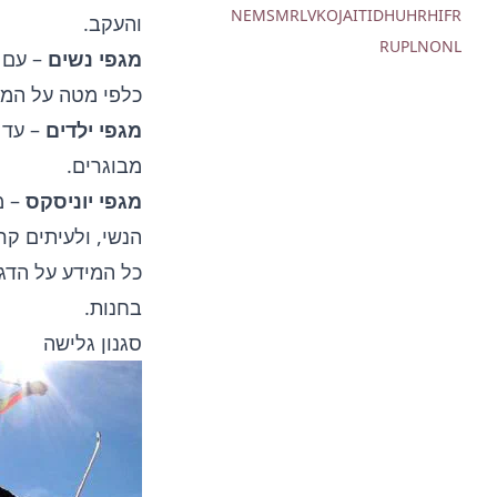
NE
MS
MR
LV
KO
JA
IT
ID
HU
HR
HI
FR
והעקב.
RU
PL
NO
NL
מגפי נשים
– עם ע
כלפי מטה על המג
מגפי ילדים
מבוגרים.
מגפי יוניסקס
– מ
הנשי, ולעיתים קר
כל המידע על הדג
בחנות.
סגנון גלישה