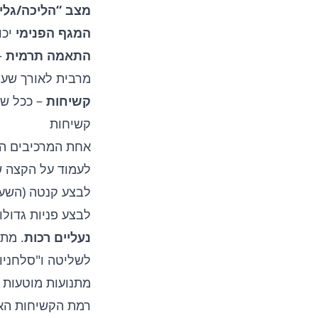
מצב “הליכה/גלי
המגף הפנימי
יכו
התאמה תרמית
–
מרבית לאורך שעו
קשיחות
– ככל שה
קשיחות
אחת המרכיבים הח
לעמוד על הקצה ש
לבצע קנטה (השענ
לבצע פניות גדולו
נעליים רכות
. מתא
לשליטה ו"סלחניות
מתנועות מוטעות ו
רמת הקשיחות האי