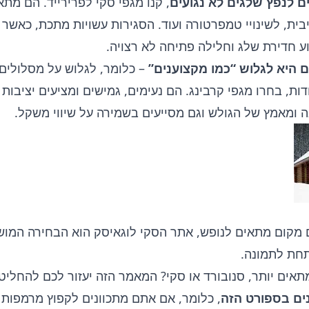
ם לנפץ שלגים לא נגועים
, קנו מגפי סקי לפרירייד. הם מת
ית, לשינויי טמפרטורה ועוד. הסגירות עשויות מתכת, כאשר
וע חדירת שלג וחלילה פתיחה לא רצויה.
היא לגלוש “כמו מקצוענים”
– כלומר, לגלוש על מסלולים 
דות, בחרו מגפי קרבינג. הם נעימים, גמישים ומציעים יציבות
ה ומאמץ של הגולש וגם מסייעים בשמירה על שיווי משקל.
מקום מתאים לנופש,
אתר הסקי לוגאיסק
הוא הבחירה המוש
חת לתמונה.
אים יותר, סנובורד או סקי?
המאמר הזה
יעזור לכם להחליט.
ים בספורט הזה
, כלומר, אם אתם מתכוונים לקפוץ מרמפות 