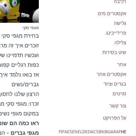
רכיבה
אקסטרים מים
גלישה
מגפי סקי
פרידייבינג
בחירת מגפי סקי ה
צלילה
זוכרים איך זה מר
שיט בסירות
ועכשיו תדמיינו שע
כפות רגליים קפוא
אחר
אז בואו נלמד איך
אקסטרים אחר
גברים/נשים
בגדים וציוד
הרצון שלנו לחסוך
סרטים
זכרו: מגפי סקי מ
צור קשר
במקום מגפי נשים
על הפרויקט
ראו כמה הם שוני
FI
FA
ES
EN
EL
DE
DA
CS
BN
BG
AR
AF
HE
מגפי גברים
– הם 