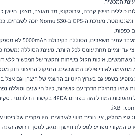
עינת המכשיר.
ח כוללים חיישן קרבה, גירוסקופ, מד תאוצה, מצפן, חיישן כו
ותאוצה ליניארית, ומגנטומטר. מערכת ה-GPS ב-mu S30
 כפפות.
בזכות השימוש במעבד עתיר משאבי
י עד יומיים תחת עומס לכל היותר. טעינת הסוללה נמשכת כ-4 שעות
ל משתמשים, איכות הקול בשיחות והקשר של המכשיר ללא דופ
 מתאימה לאודיופילים המושבעים. הרמקול החיצוני חזק מספ
 מופיע בשפע גם בערוץ היוטיוב הרשמי של היצרן וגם אצל בל
ות שהיו בתחילת הדרך עם קושחות, כיול חיישנים וסוללה נפ
תהפוכות המודל הזה בפורום 4PDA
בקישור הרלוונטי
. סקיר
:
גוף מחליק, אין נורית חיווי לאירועים, היו מקרים של כיסוי 
 הסרט המקורי מפריע לפעולת חיישן המגע, למסך דרושה הגנה נ