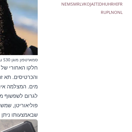
NE
MS
MR
LV
KO
JA
IT
ID
HU
HR
HI
FR
RU
PL
NO
NL
סמארטפון מוגן Nomu S30
והכרטיסים. תא ז
מים. המצלמה אינ
לגרום לשפשוף מה
פוליאוריטן, שמשמ
שבאמצעותו ניתן 