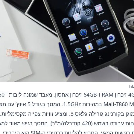
bl
הדגם מגיע עם 
בטכנולוגיית IPS מוגן בקורנינג גורילה גלאס 3, ומציע זוויות 
אינה מספיקה לנוחות עבודה בשמש (420 קנדרלה/מ"ר). המסך רגיש מ
אפשרות לכוונן את רגישות המגע. החריץ לקל