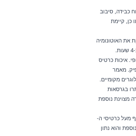
ח כבידה, סיבוב
No זוכה לשבחים. כמו כן, קיימת
ם, הסוללה בקיבולת 5000mAh לא מספקת את האוטונומיה
.
י. איכות כרטיס
יק. מאמר
וגרים מקומיים.
תרו בגרסאות
ה מצוינת נוספת
עף מעל כרטיסי ה-
וספת והוא נתון