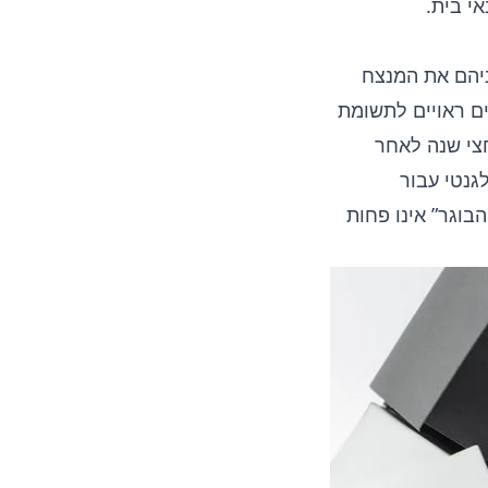
אי בית.
יניהם את המנצח
הם ה-BV7000 Pro וה-BV6000. שני הדגמים ראויים לתשומת
שלו. ה-Blackview BV7000 Pro יצא רק חצי שנה לאחר
לגנטי עבור
בוגר” אינו פחות