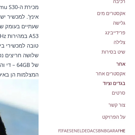
רכיבה
אקסטרים מים
גלישה
פרידייבינג
צלילה
שיט בסירות
שלושה חריצים נפר
אחר
אקסטרים אחר
המצלמות הן באיכות של 13MP ו-5MP. יש ציפוי אולאופובי ו
בגדים וציוד
סרטים
צור קשר
על הפרויקט
FI
FA
ES
EN
EL
DE
DA
CS
BN
BG
AR
AF
HE