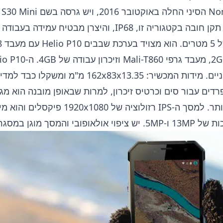
אינץ’. למכשיר יש תקן חובה בקטגוריה זו, IP68, והיצרן מבט
דים עבור סים וכרטיס זיכרון, למרות שבאופן מובנה הוא מגיע
המסך מוגן במסגרת בולטת.