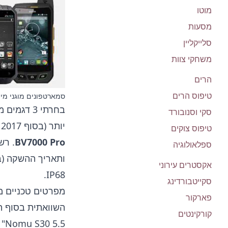
מוטו
מסעות
סלייקליין
משחקי צוות
הרים
טיפוס הרים
סמארטפונים מוגני מי
בחרתי 3 ד
סקי וסנובורד
יותר (בסוף 2017 - תחילת 2018), שניתן להמליץ עליהם:
טיפוס צוקים
BV7000 Pro
. רש
ספלאולוגיה
ותאריך ההשקה (ב
אקסטרים עירוני
IP68.
סקייטבורדינג
מפרטים טכניים מ
פארקור
השוואתית בסוף 
קורקינטים
Nomu S30 5.5" (מ-215$)