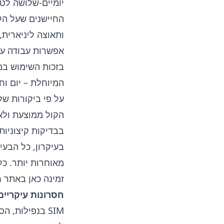
יומיים-שלושה לט
החיישנים שעל הלו
אפשרות עבודה עם
המיוחלת – יום וחצ
על פי ביקורות ש
הקול ממוצעת ולא
בבדיקות קיצוניות
בעיקרון, כל הבעי
מאוחרות יותר. כל 
זמינה כאן
באתר iXBT.com.
חסרונות עיקריים
SIM בנפילות,