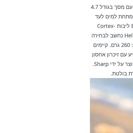
מכירת ה-Nomu S30 הסיני החלה באוקטובר 2016, ויש גרסה בשם S30 Mini עם מסך בגודל 4.7
יח עמידה בעבודה מתחת למים לעד
שעתיים בעומק של 5 מטרים. הוא מצויד בערכת שבבים Helio P10 עם מעבד 8 ליבות Cortex-
A53 במהירות 2GHz, מעבד גרפי Mali-T860 וזיכרון עבודה של 4GB. ה-Helio P10 נחשב לבחירה
טובה למכשירי ביניים. מידות המכשיר: 162x83x13.35 מ"מ ומשקלו כבד למדי: 260 גרם. קיימים
 עם זיכרון אחסון
של 64GB – די והותר. למסך ה-IPS רזולוציה של 1920x1080 פיקסלים והוא מיוצר על ידי Sharp.