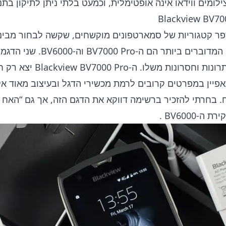
ילומים ווידאו אינה אופטימלית, וכמעט בלתי ניתן לתיקון בתנ
Blackview BV700
Blackvi מספר קטגוריות של סמארטפונים מוקשחים, שקשה לבחור מב
המוחלט. הדגמים המדוברים ביותר 
לב, כל אחד עם יתרונות וחסרונות מ
וא מתאפיין במפרטים קרובים לרמת מכשירי הדגל ובעיצוב מאוד א
 בחרתי להזכיר ברשימה דווקא את הדגם הזה, אך גם “האח ה
 ה-BV6000
.