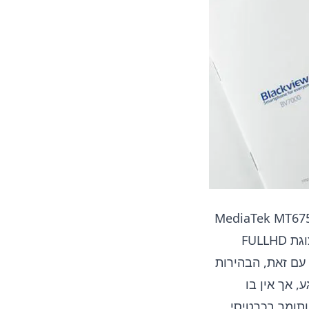
4GB זיכרון RAM ו-64GB זיכרון אחסון, מעבד שמונה ליבות MediaTek MT6750T
עם מאיץ גרפי Mali-T860 MP2 במהירות 1.5GHz. המסך בגודל 5 אינץ’ עם תצוגת FULLHD
צפייה מקסימליות. עם זאת, הבהירות
אוד למגע, אך אין בו
יטת כרטיסי ה-SIM הוא היברידי, ותומך בכרטיסי