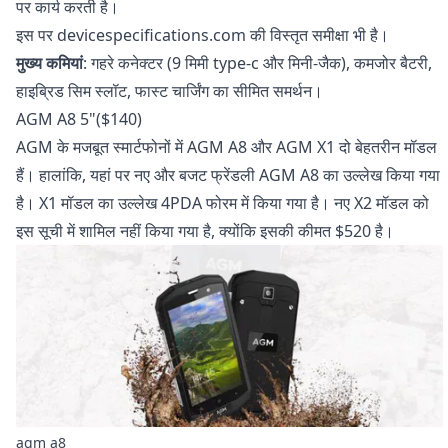
पर कार्य करती है।
इस पर
devicespecifications.com
की विस्तृत समीक्षा भी है।
मुख्य कमियां
: गहरे कनेक्टर (9 मिमी type-c और मिनी-जैक), कमजोर बैटरी,
हाइब्रिड सिम स्लॉट, फास्ट चार्जिंग का सीमित समर्थन।
AGM A8 5"($140)
AGM के मजबूत स्मार्टफोनों में AGM A8 और AGM X1 दो बेहतरीन मॉडल
हैं। हालांकि, यहां पर नए और बजट फ्रेंडली AGM A8 का उल्लेख किया गया
है। X1 मॉडल का उल्लेख
4PDA फोरम
में किया गया है। नए X2 मॉडल को
इस सूची में शामिल नहीं किया गया है, क्योंकि इसकी कीमत $520 है।
agm a8