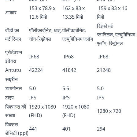
153 х 78.9 х
162 х 83 х
159 х 83 х 16
आकार
12.6 मिमी
13.35 मिमी
मिमी
रिइंफोर्स्ड
बॉडी का
पॉलीकार्बोनेट, धातु,
पॉलीकार्बोनेट,
प्लास्टिक, एल्युमिनियम
मटीरियल
नॉन-रिमूवेबल
एल्युमिनियम एलॉय
एलॉय, रिमूवेबल
प्रोटेक्शन
IP68
IP68
IP68
इंडेक्स
Antutu
42224
41842
21248
स्क्रीन
डायगोनल
5.0
5.5
5.0
टाइप
IPS
IPS
IPS
पिक्सल्स की
1920 x 1080
1920 x 1080
1280 x 720
संख्या
(FHD)
(FHD)
पिक्सल
441
401
294
डेंसिटी (ppi)