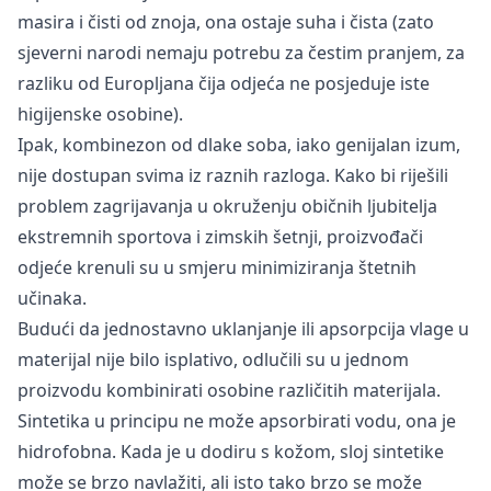
masira i čisti od znoja, ona ostaje suha i čista (zato
sjeverni narodi nemaju potrebu za čestim pranjem, za
razliku od Europljana čija odjeća ne posjeduje iste
higijenske osobine).
Ipak, kombinezon od dlake soba, iako genijalan izum,
nije dostupan svima iz raznih razloga. Kako bi riješili
problem zagrijavanja u okruženju običnih ljubitelja
ekstremnih sportova i zimskih šetnji, proizvođači
odjeće krenuli su u smjeru minimiziranja štetnih
učinaka.
Budući da jednostavno uklanjanje ili apsorpcija vlage u
materijal nije bilo isplativo, odlučili su u jednom
proizvodu kombinirati osobine različitih materijala.
Sintetika u principu ne može apsorbirati vodu, ona je
hidrofobna. Kada je u dodiru s kožom, sloj sintetike
može se brzo navlažiti, ali isto tako brzo se može