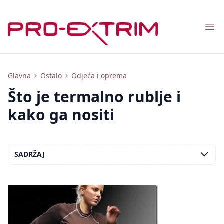
Nav
Koje termalno rublje je najbolje za različite sportove
Glavna
Ostalo
Odjeća i oprema
Što je termalno rublje i
kako ga nositi
SADRŽAJ