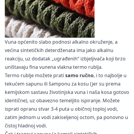
Vuna općenito slabo podnosi alkalno okruženje, a
većina sintetičkih deterdženata ima jako alkalnu
reakciju, uz dodatak „ugrađenih“ izbjeljivača koji brzo
uništavaju fina vunena vlakna termo rublja.
Termo rublje možete prati
samo ručno
, i to najbolje u
tekućem sapunu ili šamponu za kosu (jer su prema
kemijskom sastavu životinjska vuna i naša kosa gotovo
identične), uz obavezno temeljito ispiranje. Možete
isprati opranu stvar 3-4 puta u običnoj toploj vodi,
zatim jednom u vodi zakiseljenoj octom, pa ponovno u
čistoj hladnoj vodi.
Čak i tragovi sapuna (a kamoli sintetičkih