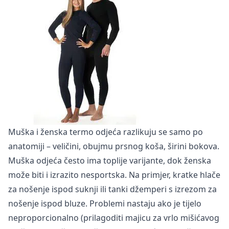
Muška i ženska termo odjeća razlikuju se samo po
anatomiji – veličini, obujmu prsnog koša, širini bokova.
Muška odjeća često ima toplije varijante, dok ženska
može biti i izrazito nesportska. Na primjer, kratke hlače
za nošenje ispod suknji ili tanki džemperi s izrezom za
nošenje ispod bluze. Problemi nastaju ako je tijelo
neproporcionalno (prilagoditi majicu za vrlo mišićavog