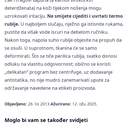
deterdženata) na koži tijekom nošenja mogu
uzrokovati iritaciju.
Ne smijete cijediti i uvrtati termo
rublje.
U najboljem slučaju, nježno ga istisnite rukama,
pustite da višak vode iscuri na debelom ručniku.
Nakon toga, napola suho rublje objesite na propuh da
se osuši. U suprotnom, tkanina će se samo
deformirati. Što se tiče perilica rublja, svatko donosi
odluku na vlastitu odgovornost; obično se koristi
„delikatan“ program bez centrifuge, uz dodavanje
antistatika, no nije mudro zanemarivati upute za
održavanje navedene na etiketi proizvoda.
Objavljeno:
26. lis 2013.
Ažurirano:
12. ožu 2025.
Moglo bi vam se također svidjeti