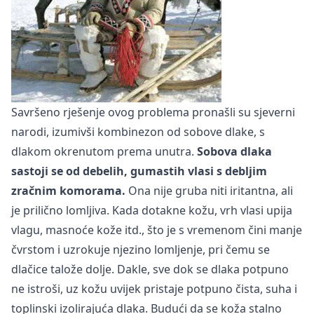
Savršeno rješenje ovog problema pronašli su sjeverni
narodi, izumivši kombinezon od sobove dlake, s
dlakom okrenutom prema unutra.
Sobova dlaka
sastoji se od debelih, gumastih vlasi s debljim
zračnim komorama.
Ona nije gruba niti iritantna, ali
je prilično lomljiva. Kada dotakne kožu, vrh vlasi upija
vlagu, masnoće kože itd., što je s vremenom čini manje
čvrstom i uzrokuje njezino lomljenje, pri čemu se
dlačice talože dolje. Dakle, sve dok se dlaka potpuno
ne istroši, uz kožu uvijek pristaje potpuno čista, suha i
toplinski izolirajuća dlaka. Budući da se koža stalno