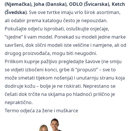
(Njemačka), Joha (Danska), ODLO (Švicarska), Ketch
(Švedska)
. Sve ove tvrtke imaju vrlo širok asortiman,
ali odabir prema katalogu često je nepouzdan.
Pokušajte odjeću isprobati, osluškujte osjećaje,
“sjedne” li vam model. Ponekad su modeli jedne marke
savršeni, dok slični modeli iste veličine i namjene, ali od
drugog proizvođača, mogu biti neugodni.
Prilikom kupnje pažljivo pregledajte šavove (ne smiju
se vidjeti izbočeni konci, grbe ili “propusti” – sve to
može smetati tijekom nošenja) i unutarnju stranu koja
dodiruje kožu – bolje je ne riskirati. Neprestano se
češati dok trčite na skijama po hladnoći prilično je
nepraktično.
Termo odjeća za žene i muškarce