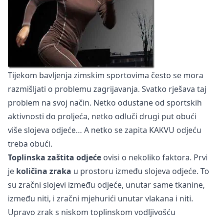
Tijekom bavljenja zimskim sportovima često se mora
razmišljati o problemu zagrijavanja. Svatko rješava taj
problem na svoj način. Netko odustane od sportskih
aktivnosti do proljeća, netko odluči drugi put obući
više slojeva odjeće… A netko se zapita KAKVU odjeću
treba obući.
Toplinska zaštita odjeće
ovisi o nekoliko faktora. Prvi
je
količina zraka
u prostoru između slojeva odjeće. To
su zračni slojevi između odjeće, unutar same tkanine,
između niti, i zračni mjehurići unutar vlakana i niti.
Upravo zrak s niskom toplinskom vodljivošću