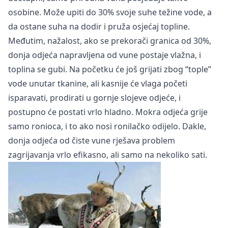
osobine. Može upiti do 30% svoje suhe težine vode, a
da ostane suha na dodir i pruža osjećaj topline.
Međutim, nažalost, ako se prekorači granica od 30%,
donja odjeća napravljena od vune postaje vlažna, i
toplina se gubi. Na početku će još grijati zbog “tople”
vode unutar tkanine, ali kasnije će vlaga početi
isparavati, prodirati u gornje slojeve odjeće, i
postupno će postati vrlo hladno. Mokra odjeća grije
samo ronioca, i to ako nosi ronilačko odijelo. Dakle,
donja odjeća od čiste vune rješava problem
zagrijavanja vrlo efikasno, ali samo na nekoliko sati.