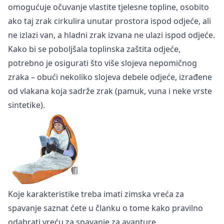
omogućuje očuvanje vlastite tjelesne topline, osobito
ako taj zrak cirkulira unutar prostora ispod odjeće, ali
ne izlazi van, a hladni zrak izvana ne ulazi ispod odjeće.
Kako bi se poboljšala toplinska zaštita odjeće,
potrebno je osigurati što više slojeva nepomičnog
zraka – obući nekoliko slojeva debele odjeće, izrađene
od vlakana koja sadrže zrak (pamuk, vuna i neke vrste
sintetike).
Koje karakteristike treba imati
zimska vreća za
spavanje
saznat ćete u članku o tome kako pravilno
odabrati vreću za spavanje za avanture.