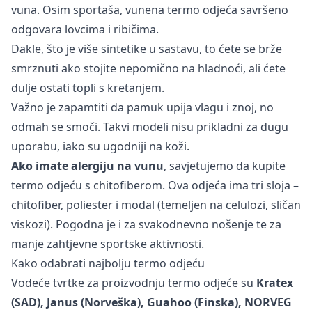
vuna. Osim sportaša, vunena termo odjeća savršeno
odgovara lovcima i ribičima.
Dakle, što je više sintetike u sastavu, to ćete se brže
smrznuti ako stojite nepomično na hladnoći, ali ćete
dulje ostati topli s kretanjem.
Važno je zapamtiti da pamuk upija vlagu i znoj, no
odmah se smoči. Takvi modeli nisu prikladni za dugu
uporabu, iako su ugodniji na koži.
Ako imate alergiju na vunu
, savjetujemo da kupite
termo odjeću s chitofiberom. Ova odjeća ima tri sloja –
chitofiber, poliester i modal (temeljen na celulozi, sličan
viskozi). Pogodna je i za svakodnevno nošenje te za
manje zahtjevne sportske aktivnosti.
Kako odabrati najbolju termo odjeću
Vodeće tvrtke za proizvodnju termo odjeće su
Kratex
(SAD), Janus (Norveška), Guahoo (Finska), NORVEG