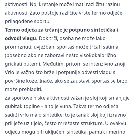
aktivnosti. No, kretanje može imati različitu razinu
aktivnosti. Zato postoje različite vrste termo odjeće
prilagođene sportu.
Termo odjeća za trčanje je potpuno sintetička i
odvodi vlagu.
Dok trči, osoba ne može lako
promrznuti; uvježbani sportaš može trčati satima
(posebno ako ne zaboravi nešto visokokalorično
grickati putem). Međutim, pritom se intenzivno znoji.
Vrlo je važno što brže i potpunije odvesti vlagu s
površine kože. Inače, ako se zaustavi, sportaš se brzo
može prehladiti.
Za sportove niske aktivnosti važan je sloj koji smanjuje
gubitak topline – a to je vuna. Takva termo odjeća
sadrži vrlo malo sintetike; to je tanak sloj koji izravno
priliježe uz tijelo, često mrežaste strukture. U ovakvu
odjeću mogu biti uključeni sintetika, pamuk i merino