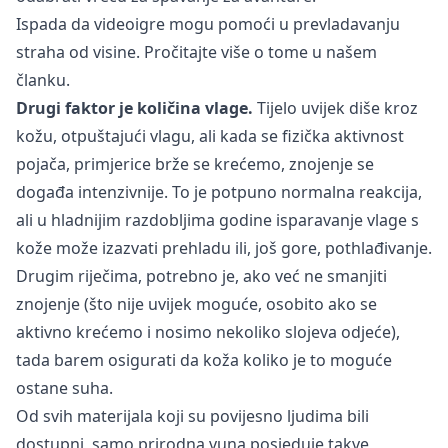
Ispada da videoigre mogu pomoći u prevladavanju
straha od visine.
Pročitajte više
o tome u našem
članku.
Drugi faktor je količina vlage.
Tijelo uvijek diše kroz
kožu, otpuštajući vlagu, ali kada se fizička aktivnost
pojača, primjerice brže se krećemo, znojenje se
događa intenzivnije. To je potpuno normalna reakcija,
ali u hladnijim razdobljima godine isparavanje vlage s
kože može izazvati prehladu ili, još gore, pothlađivanje.
Drugim riječima, potrebno je, ako već ne smanjiti
znojenje (što nije uvijek moguće, osobito ako se
aktivno krećemo i nosimo nekoliko slojeva odjeće),
tada barem osigurati da koža koliko je to moguće
ostane suha.
Od svih materijala koji su povijesno ljudima bili
dostupni, samo prirodna vuna posjeduje takve