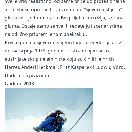
Sve je vrlo realistično: od same priče do profesionalne
alpinističke opreme toga vremena. “Sjeverna stijena”
gleda se u jednom dahu. Besprijekorna režija, izvrsna
gluma. Ostaje samo zahvaliti redatelju i scenaristima
na odlično pripremljenom spektaklu.
Prvi uspon na sjevernu stijenu Eigera izveden je od 21.
do 24. srpnja 1938. godine od strane njemačko-
austrijske skupine alpinista koju su činili Heinrich
Harrer, Anderl Heckmair, Fritz Kasparek i Ludwig Vörg.
Dodirujući prazninu
Godina:
2003