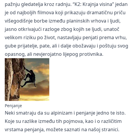
pažnju gledatelja kroz radnju. “K2: Krajnja visina” jedan
je od najboljih filmova koji prikazuju dramatičnu priču
višegodišnje borbe između planinskih vrhova i ljudi,
jasno otkrivajući razloge zbog kojih se ljudi, unatoč
velikom riziku po život, nastavljaju penjati prema vrhu,
gube prijatelje, pate, ali i dalje obožavaju i poštuju svog
opasnog, ali nevjerojatno lijepog protivnika.
Penjanje
Neki smatraju da su alpinizam i
penjanje
jedno te isto.
Koje su razlike između tih pojmova, kao i o različitim
vrstama penjanja, možete saznati na našoj stranici.