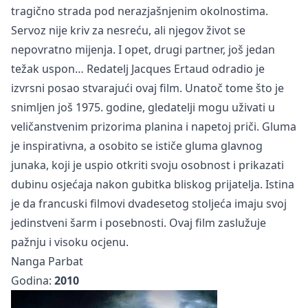
tragično strada pod nerazjašnjenim okolnostima.
Servoz nije kriv za nesreću, ali njegov život se
nepovratno mijenja. I opet, drugi partner, još jedan
težak uspon… Redatelj Jacques Ertaud odradio je
izvrsni posao stvarajući ovaj film. Unatoč tome što je
snimljen još 1975. godine, gledatelji mogu uživati u
veličanstvenim prizorima planina i napetoj priči. Gluma
je inspirativna, a osobito se ističe gluma glavnog
junaka, koji je uspio otkriti svoju osobnost i prikazati
dubinu osjećaja nakon gubitka bliskog prijatelja. Istina
je da francuski filmovi dvadesetog stoljeća imaju svoj
jedinstveni šarm i posebnosti. Ovaj film zaslužuje
pažnju i visoku ocjenu.
Nanga Parbat
Godina:
2010