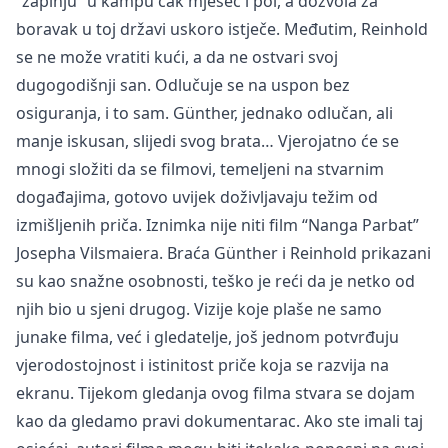
“zapinju” u kampu čak mjesec i pol, a dozvola za
boravak u toj državi uskoro istječe. Međutim, Reinhold
se ne može vratiti kući, a da ne ostvari svoj
dugogodišnji san. Odlučuje se na uspon bez
osiguranja, i to sam. Günther, jednako odlučan, ali
manje iskusan, slijedi svog brata… Vjerojatno će se
mnogi složiti da se filmovi, temeljeni na stvarnim
događajima, gotovo uvijek doživljavaju težim od
izmišljenih priča. Iznimka nije niti film “Nanga Parbat”
Josepha Vilsmaiera. Braća Günther i Reinhold prikazani
su kao snažne osobnosti, teško je reći da je netko od
njih bio u sjeni drugog. Vizije koje plaše ne samo
junake filma, već i gledatelje, još jednom potvrđuju
vjerodostojnost i istinitost priče koja se razvija na
ekranu. Tijekom gledanja ovog filma stvara se dojam
kao da gledamo pravi dokumentarac. Ako ste imali taj