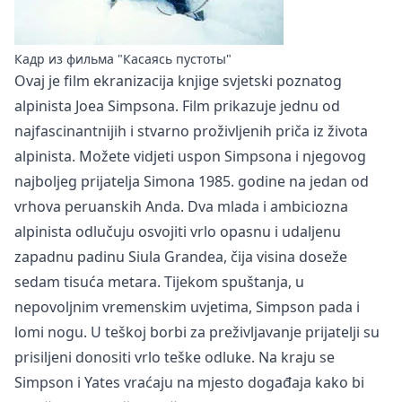
Кадр из фильма "Касаясь пустоты"
Ovaj je film ekranizacija knjige svjetski poznatog
alpinista Joea Simpsona. Film prikazuje jednu od
najfascinantnijih i stvarno proživljenih priča iz života
alpinista. Možete vidjeti uspon Simpsona i njegovog
najboljeg prijatelja Simona 1985. godine na jedan od
vrhova peruanskih Anda. Dva mlada i ambiciozna
alpinista odlučuju osvojiti vrlo opasnu i udaljenu
zapadnu padinu Siula Grandea, čija visina doseže
sedam tisuća metara. Tijekom spuštanja, u
nepovoljnim vremenskim uvjetima, Simpson pada i
lomi nogu. U teškoj borbi za preživljavanje prijatelji su
prisiljeni donositi vrlo teške odluke. Na kraju se
Simpson i Yates vraćaju na mjesto događaja kako bi