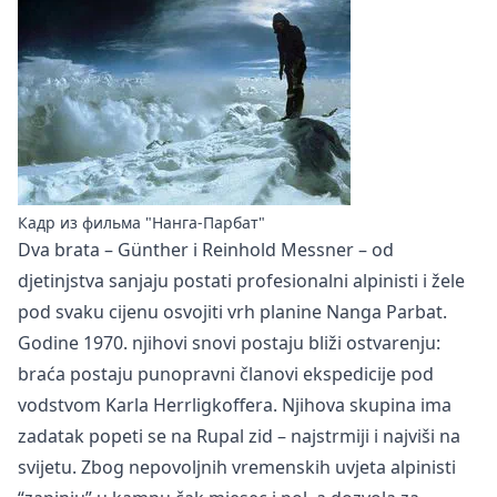
Кадр из фильма "Нанга-Парбат"
Dva brata – Günther i Reinhold Messner – od
djetinjstva sanjaju postati profesionalni alpinisti i žele
pod svaku cijenu osvojiti vrh planine Nanga Parbat.
Godine 1970. njihovi snovi postaju bliži ostvarenju:
braća postaju punopravni članovi ekspedicije pod
vodstvom Karla Herrligkoffera. Njihova skupina ima
zadatak popeti se na Rupal zid – najstrmiji i najviši na
svijetu. Zbog nepovoljnih vremenskih uvjeta alpinisti