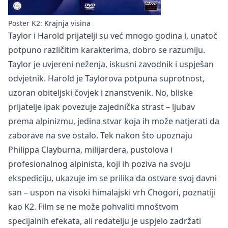
Poster K2: Krajnja visina
Taylor i Harold prijatelji su već mnogo godina i, unatoč
potpuno različitim karakterima, dobro se razumiju.
Taylor je uvjereni neženja, iskusni zavodnik i uspješan
odvjetnik. Harold je Taylorova potpuna suprotnost,
uzoran obiteljski čovjek i znanstvenik. No, bliske
prijatelje ipak povezuje zajednička strast – ljubav
prema alpinizmu, jedina stvar koja ih može natjerati da
zaborave na sve ostalo. Tek nakon što upoznaju
Philippa Clayburna, milijardera, pustolova i
profesionalnog alpinista, koji ih poziva na svoju
ekspediciju, ukazuje im se prilika da ostvare svoj davni
san – uspon na visoki himalajski vrh Chogori, poznatiji
kao K2. Film se ne može pohvaliti mnoštvom
specijalnih efekata, ali redatelju je uspjelo zadržati