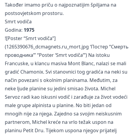
Također imamo
priču
o najpoznatijim špiljama na
postsovjetskom prostoru.
Smrt vodiča
Godina:
1975
![Poster “Smrt vodiča”]
(1265390676_dcmagnets.ru_mort.jpg ‘Постер “Смерть
проводника”’ “Poster ‘Smrt vodiča’”) Na istoku
Francuske, u klancu masiva Mont Blanc, nalazi se mali
gradić Chamonix. Svi stanovnici tog gradića na neki su
način povezani s okolnim planinama. Međutim, za
neke ljude planine su jedini smisao života. Michel
Servoz radi kao iskusni vodič i zarađuje za život vodeći
male grupe alpinista u planine. No biti jedan od
mnogih nije za njega. Zajedno sa svojim neiskusnim
partnerom, Michel kreće na vrlo težak uspon na
planinu Petit Dru. Tijekom uspona njegov prijatelj