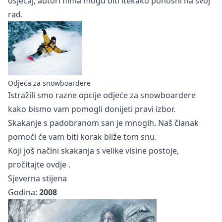
osjećaj, autori filma mogu biti itekako ponosni na svoj
rad.
Odjeća za snowboardere
Istražili smo razne opcije
odjeće za snowboardere
kako bismo vam pomogli donijeti pravi izbor.
Skakanje s padobranom san je mnogih.
Naš članak
pomoći će vam biti korak bliže tom snu.
Koji još načini skakanja s velike visine postoje,
pročitajte
ovdje
.
Sjeverna stijena
Godina:
2008