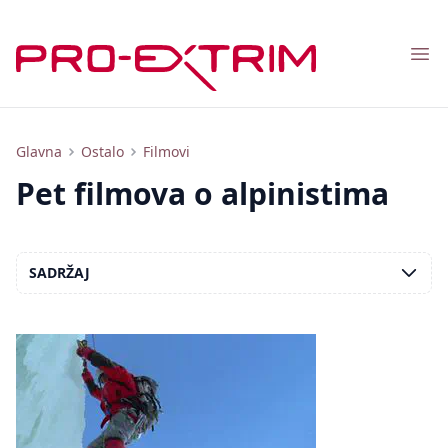
Nav
Popis filmova o alpinistima i penjačima
Glavna
Ostalo
Filmovi
Pet filmova o alpinistima
SADRŽAJ