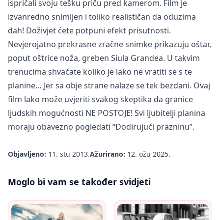
ispričali svoju tešku priču pred kamerom. Film je
izvanredno snimljen i toliko realističan da oduzima
dah! Doživjet ćete potpuni efekt prisutnosti.
Nevjerojatno prekrasne zračne snimke prikazuju oštar,
poput oštrice noža, greben Siula Grandea. U takvim
trenucima shvaćate koliko je lako ne vratiti se s te
planine… Jer sa obje strane nalaze se tek bezdani. Ovaj
film lako može uvjeriti svakog skeptika da granice
ljudskih mogućnosti NE POSTOJE! Svi ljubitelji planina
moraju obavezno pogledati “Dodirujući prazninu”.
Objavljeno:
11. stu 2013.
Ažurirano:
12. ožu 2025.
Moglo bi vam se također svidjeti