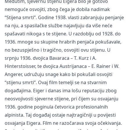
Međutim, sjevernu stijenu Eigera bilo je gotovo
nemoguće osvojiti, zbog čega je dobila nadimak
“Stijena smrti”. Godine 1938. vlasti zabranjuju penjanje
na nju, a spasilačke službe najavljuju da više neće
spašavati nikoga s te stijene. U razdoblju od 1928. do
1936. mnoge su skupine hrabrih penjača pokušavale,
no bezuspješno i tragično, osvojiti ovu stijenu. U
srpnju 1936. dvojica Bavaraca – T. Kurz i A.
Hinterstoisser, te dvojica Austrijanaca – E. Rainer i W.
Angerer, udružuju snage kako bi pokušali osvojiti
“stijenu smrti”. Ovaj film temelji se na stvarnim
događajima. Eiger i danas ima lošu reputaciju zbog
neosvojivosti sjeverne stijene, pri čijem su osvajanju
1936. godine poginula četvorica profesionalnih
alpinista. Taj događaj ostaje najtragičniji u povijesti
osvajanja Eigera. Film ne razočarava svoja očekivanja.