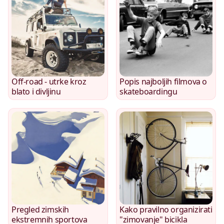
Off-road - utrke kroz
Popis najboljih filmova o
blato i divljinu
skateboardingu
Pregled zimskih
Kako pravilno organizirati
ekstremnih sportova
"zimovanje" bicikla