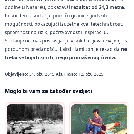
godine u Nazaréu, pokazavši
rezultat od 24,3 metra
.
Rekorderi u surfanju pomiču granice ljudskih
mogućnosti, pokazujući izuzetne kvalitete: hrabrost,
spremnost na rizik, požrtvovnost i inspiraciju.
Surfanje
uči nas postavljanju visokih ciljeva i življenju s
potpunom predanošću. Laird Hamilton je rekao da
ne
treba se bojati smrti, nego promašenog života.
Objavljeno:
31. ožu 2015.
Ažurirano:
12. ožu 2025.
Moglo bi vam se također svidjeti