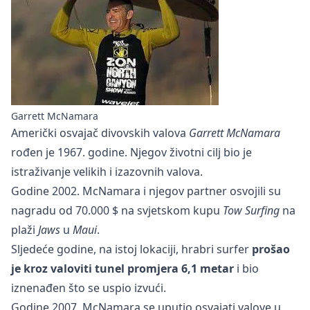
Garrett McNamara
Američki osvajač divovskih valova
Garrett McNamara
rođen je 1967. godine. Njegov životni cilj bio je
istraživanje velikih i izazovnih valova.
Godine 2002. McNamara i njegov partner osvojili su
nagradu od 70.000 $ na svjetskom kupu
Tow Surfing
na
plaži
Jaws
u
Maui
.
Sljedeće godine, na istoj lokaciji, hrabri surfer
prošao
je kroz valoviti tunel promjera 6,1 metar
i bio
iznenađen što se uspio izvući.
Godine 2007. McNamara se uputio osvajati valove u