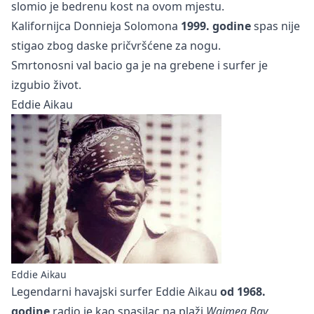
slomio je bedrenu kost na ovom mjestu.
Kalifornijca Donnieja Solomona
1999. godine
spas nije
stigao zbog daske pričvršćene za nogu.
Smrtonosni val bacio ga je na grebene i surfer je
izgubio život.
Eddie Aikau
Eddie Aikau
Legendarni havajski surfer Eddie Aikau
od 1968.
godine
radio je kao spasilac na plaži
Waimea Bay
.