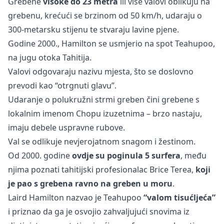
Grebene
visoke do 23 metra
ili više valovi oblikuju na
grebenu, krećući se brzinom od 50 km/h, udaraju o
300-metarsku stijenu te stvaraju lavine pjene.
Godine 2000., Hamilton se usmjerio na spot Teahupoo,
na jugu otoka Tahitija.
Valovi odgovaraju nazivu mjesta, što se doslovno
prevodi kao “otrgnuti glavu”.
Udaranje o polukružni strmi greben čini grebene s
lokalnim imenom Chopu izuzetnima – brzo nastaju,
imaju debele uspravne rubove.
Val se odlikuje nevjerojatnom snagom i žestinom.
Od 2000. godine
ovdje su poginula 5 surfera
, među
njima poznati tahitijski profesionalac Brice Terea,
koji
je pao s grebena ravno na greben u moru
.
Laird Hamilton nazvao je Teahupoo
“valom tisućljeća”
i priznao da ga je osvojio zahvaljujući snovima iz