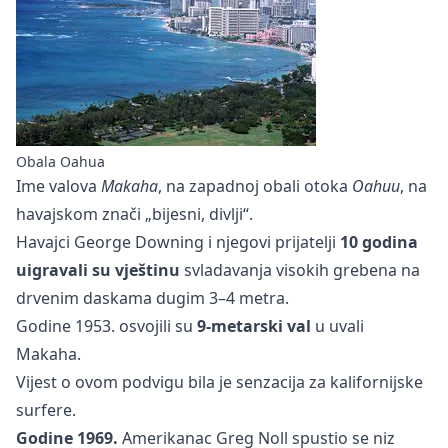
Obala Oahua
Ime valova
Makaha
, na zapadnoj obali otoka
Oahuu
, na
havajskom znači „bijesni, divlji“.
Havajci George Downing i njegovi prijatelji
10 godina
uigravali su vještinu
svladavanja visokih grebena na
drvenim daskama dugim 3–4 metra.
Godine 1953. osvojili su
9-metarski val
u uvali
Makaha.
Vijest o ovom podvigu bila je senzacija za kalifornijske
surfere.
Godine 1969.
Amerikanac Greg Noll spustio se niz