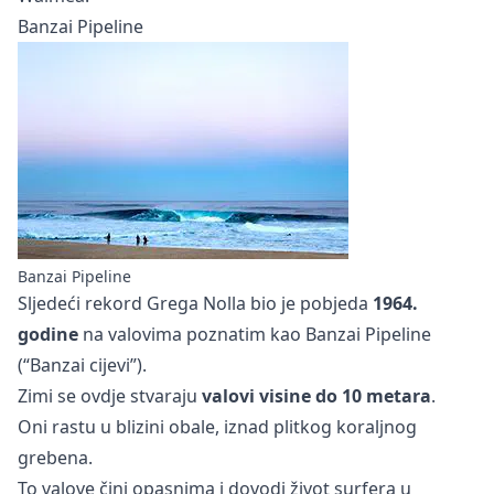
Banzai Pipeline
Banzai Pipeline
Sljedeći rekord Grega Nolla bio je pobjeda
1964.
godine
na valovima poznatim kao Banzai Pipeline
(“Banzai cijevi”).
Zimi se ovdje stvaraju
valovi visine do 10 metara
.
Oni rastu u blizini obale, iznad plitkog koraljnog
grebena.
To valove čini opasnima i dovodi život surfera u