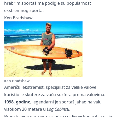
hrabrim sportašima podigle su popularnost
ekstremnog sporta.
Ken Bradshaw
Ken Bradshaw
Američki ekstremist, specijalist za velike valove,
koristio je skutere za vuču surfera prema valovima.
1998. godine
, legendarni je sportaš jahao na valu
visokom 20 metara u
Log Cabinsu
.
Bradshawov partner prisjećao se divovskog vala koji je