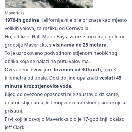
Mavericks
1970-ih godina
Kalifornija nije bila priznata kao mjesto
velikih valova, za razliku od
Cornwalla
.
No, u blizini Half Moon Bay-a zimi se formiraju goleme
grdosije Mavericks,
s visinama do 25 metara
.
To je uzrokovano podvodnom stijenom neobičnog
oblika koja se nalazi na putu valovima.
Ovi vodeni divovi jure
brzinom od 30 km/h
, oko 3
kilometra od obale. Doći do line-upa znači
veslati 45
minuta kroz stjenovite vode
.
Bijeg od ovezone opasnosti nije zaustavio rizikante,
unatoč stijenama, ledenoj vodi i morskim psima koji su
prisutni.
Prvi koji je osvojio Mavericks bio je 17-godišnji lokalac
Jeff Clark.