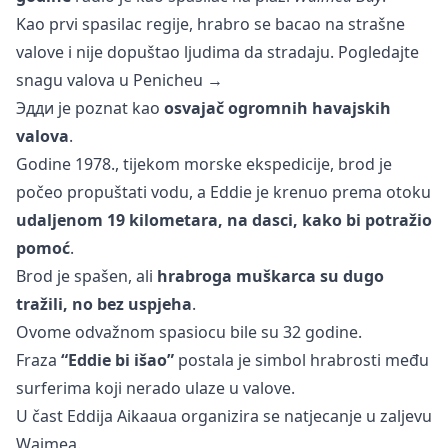
Kao prvi spasilac regije, hrabro se bacao na strašne
valove i nije dopuštao ljudima da stradaju. Pogledajte
snagu valova u
Penicheu →
Эдди je poznat kao
osvajač ogromnih havajskih
valova
.
Godine 1978., tijekom morske ekspedicije, brod je
počeo propuštati vodu, a Eddie je krenuo prema otoku
udaljenom 19 kilometara, na dasci, kako bi potražio
pomoć
.
Brod je spašen, ali
hrabroga muškarca su dugo
tražili, no bez uspjeha
.
Ovome odvažnom spasiocu bile su 32 godine.
Fraza
“Eddie bi išao”
postala je simbol hrabrosti među
surferima koji nerado ulaze u valove.
U čast Eddija Aikaaua organizira se natjecanje u zaljevu
Waimea.