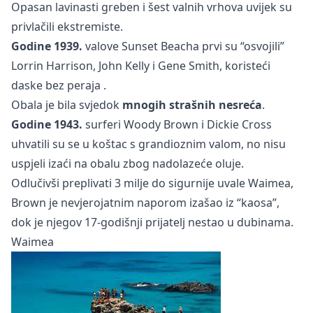
Opasan lavinasti greben i šest valnih vrhova uvijek su
privlačili ekstremiste.
Godine 1939.
valove Sunset Beacha prvi su “osvojili”
Lorrin Harrison, John Kelly i Gene Smith, koristeći
daske bez peraja
.
Obala je bila svjedok
mnogih strašnih nesreća
.
Godine 1943.
surferi Woody Brown i Dickie Cross
uhvatili su se u koštac s grandioznim valom, no nisu
uspjeli izaći na obalu zbog nadolazeće oluje.
Odlučivši preplivati 3 milje do sigurnije uvale Waimea,
Brown je nevjerojatnim naporom izašao iz “kaosa”,
dok je njegov 17-godišnji prijatelj nestao u dubinama.
Waimea