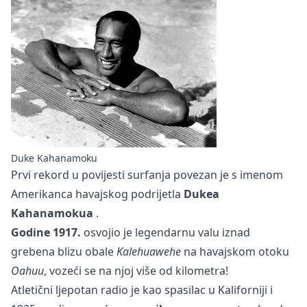
Duke Kahanamoku
Prvi rekord u povijesti surfanja povezan je s imenom
Amerikanca havajskog podrijetla
Dukea
Kahanamokua
.
Godine 1917.
osvojio je legendarnu valu iznad
grebena blizu obale
Kalehuawehe
na havajskom otoku
Oahuu
, vozeći se na njoj više od kilometra!
Atletični ljepotan radio je kao spasilac u Kaliforniji i