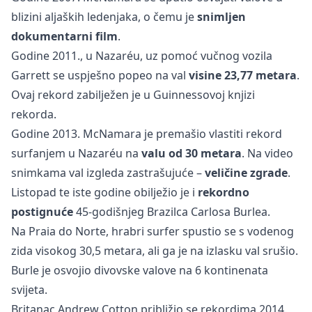
blizini aljaških ledenjaka, o čemu je
snimljen
dokumentarni film
.
Godine 2011., u Nazaréu, uz pomoć vučnog vozila
Garrett se uspješno popeo na val
visine 23,77 metara
.
Ovaj rekord zabilježen je u Guinnessovoj knjizi
rekorda.
Godine 2013. McNamara je premašio vlastiti rekord
surfanjem u Nazaréu na
valu od 30 metara
. Na video
snimkama val izgleda zastrašujuće –
veličine zgrade
.
Listopad te iste godine obilježio je i
rekordno
postignuće
45-godišnjeg Brazilca Carlosa Burlea.
Na Praia do Norte, hrabri surfer spustio se s vodenog
zida visokog 30,5 metara, ali ga je na izlasku val srušio.
Burle je osvojio divovske valove na 6 kontinenata
svijeta.
Britanac Andrew Cotton približio se rekordima 2014.