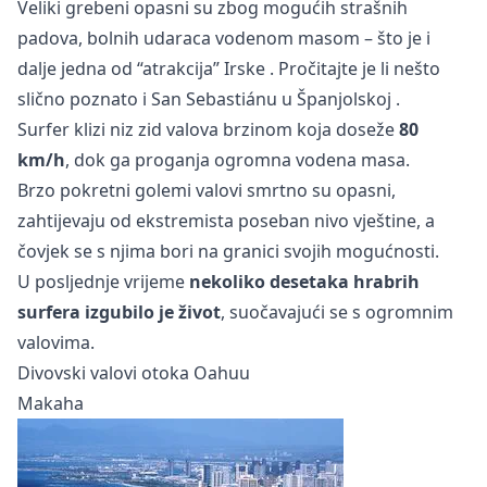
Veliki grebeni opasni su zbog mogućih strašnih
padova, bolnih udaraca vodenom masom – što je i
dalje jedna od
“atrakcija” Irske
. Pročitajte je li nešto
slično poznato i
San Sebastiánu u Španjolskoj
.
Surfer klizi niz zid valova brzinom koja doseže
80
km/h
, dok ga proganja ogromna vodena masa.
Brzo pokretni golemi valovi smrtno su opasni,
zahtijevaju od ekstremista poseban nivo vještine, a
čovjek se s njima bori na granici svojih mogućnosti.
U posljednje vrijeme
nekoliko desetaka hrabrih
surfera izgubilo je život
, suočavajući se s ogromnim
valovima.
Divovski valovi otoka Oahuu
Makaha