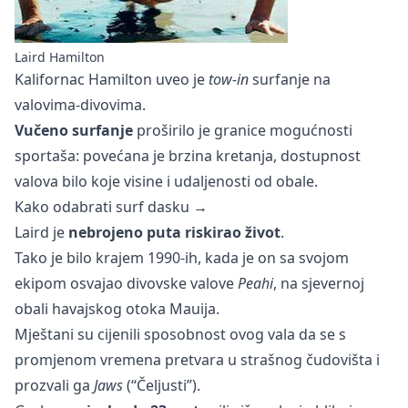
Laird Hamilton
Kalifornac Hamilton uveo je
tow-in
surfanje na
valovima-divovima.
Vučeno surfanje
proširilo je granice mogućnosti
sportaša: povećana je brzina kretanja, dostupnost
valova bilo koje visine i udaljenosti od obale.
Kako odabrati surf dasku →
Laird je
nebrojeno puta riskirao život
.
Tako je bilo krajem 1990-ih, kada je on sa svojom
ekipom osvajao divovske valove
Peahi
, na sjevernoj
obali havajskog otoka Mauija.
Mještani su cijenili sposobnost ovog vala da se s
promjenom vremena pretvara u strašnog čudovišta i
prozvali ga
Jaws
(“Čeljusti”).