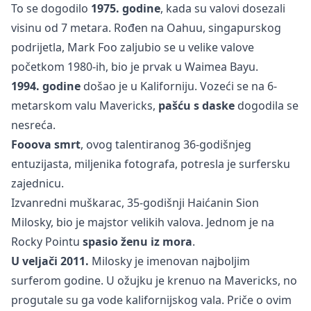
To se dogodilo
1975. godine
, kada su valovi dosezali
visinu od 7 metara. Rođen na Oahuu, singapurskog
podrijetla, Mark Foo zaljubio se u velike valove
početkom 1980-ih, bio je prvak u Waimea Bayu.
1994. godine
došao je u Kaliforniju. Vozeći se na 6-
metarskom valu Mavericks,
pašću s daske
dogodila se
nesreća.
Fooova smrt
, ovog talentiranog 36-godišnjeg
entuzijasta, miljenika fotografa, potresla je surfersku
zajednicu.
Izvanredni muškarac, 35-godišnji Haićanin Sion
Milosky, bio je majstor velikih valova. Jednom je na
Rocky Pointu
spasio ženu iz mora
.
U veljači 2011.
Milosky je imenovan najboljim
surferom godine. U ožujku je krenuo na Mavericks, no
progutale su ga vode kalifornijskog vala. Priče o ovim