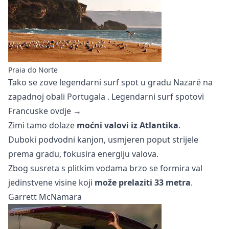
Praia do Norte
Tako se zove legendarni surf spot u gradu Nazaré na
zapadnoj obali
Portugala
.
Legendarni surf spotovi
Francuske ovdje →
Zimi tamo dolaze
moćni valovi iz Atlantika
.
Duboki podvodni kanjon, usmjeren poput strijele
prema gradu, fokusira energiju valova.
Zbog susreta s plitkim vodama brzo se formira val
jedinstvene visine koji
može prelaziti 33 metra
.
Garrett McNamara