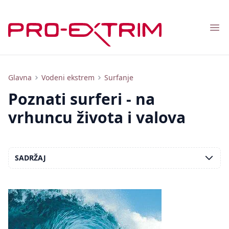
Nav
Najbolji surferi: usponi i padovi, nagrade, rekordi i tragedije, fotografije surfera
Glavna
Vodeni ekstrem
Surfanje
Poznati surferi - na
vrhuncu života i valova
SADRŽAJ