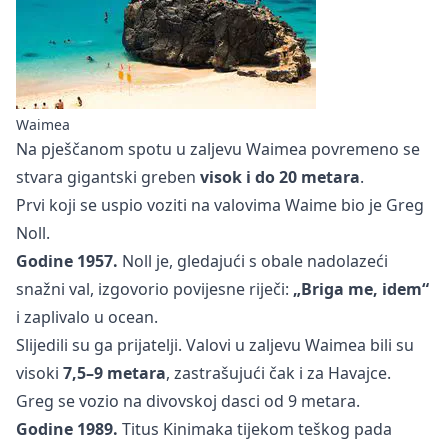
Waimea
Na pješčanom spotu u zaljevu Waimea povremeno se
stvara gigantski greben
visok i do 20 metara
.
Prvi koji se uspio voziti na valovima Waime bio je Greg
Noll.
Godine 1957.
Noll je, gledajući s obale nadolazeći
snažni val, izgovorio povijesne riječi:
„Briga me, idem“
i zaplivalo u ocean.
Slijedili su ga prijatelji. Valovi u zaljevu Waimea bili su
visoki
7,5–9 metara
, zastrašujući čak i za Havajce.
Greg se vozio na divovskoj dasci od 9 metara.
Godine 1989.
Titus Kinimaka tijekom teškog pada