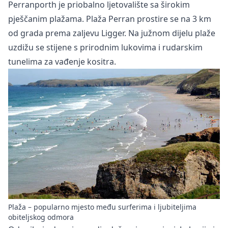
Perranporth je priobalno ljetovalište sa širokim
pješčanim plažama. Plaža Perran prostire se na 3 km
od grada prema zaljevu Ligger. Na južnom dijelu plaže
uzdižu se stijene s prirodnim lukovima i rudarskim
tunelima za vađenje kositra.
Plaža – popularno mjesto među surferima i ljubiteljima
obiteljskog odmora