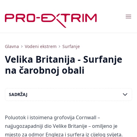
Nav
Turizam i surfanje u Velikoj Britaniji: spotovi, plaže, zabava
Glavna
Vodeni ekstrem
Surfanje
Velika Britanija - Surfanje
na čarobnoj obali
SADRŽAJ
Poluotok i istoimena grofovija Cornwall –
najjugozapadniji dio Velike Britanije – omiljeno je
mjesto za odmor Engleza i surfera iz cijelog svijeta.