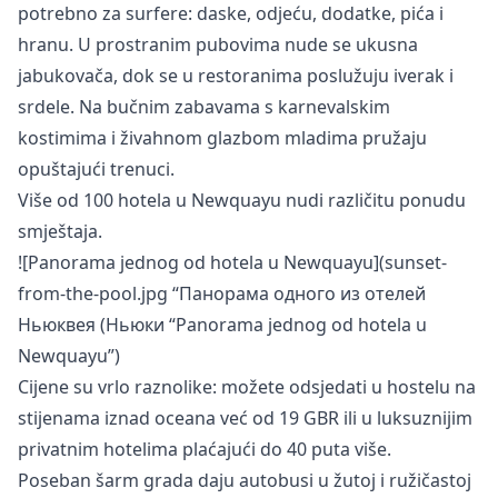
potrebno za surfere: daske, odjeću, dodatke, pića i
hranu. U prostranim pubovima nude se ukusna
jabukovača, dok se u restoranima poslužuju iverak i
srdele. Na bučnim zabavama s karnevalskim
kostimima i živahnom glazbom mladima pružaju
opuštajući trenuci.
Više od 100 hotela u Newquayu nudi različitu ponudu
smještaja.
![Panorama jednog od hotela u Newquayu](sunset-
from-the-pool.jpg “Панорама одного из отелей
Ньюквея (Ньюки “Panorama jednog od hotela u
Newquayu”)
Cijene su vrlo raznolike: možete odsjedati u hostelu na
stijenama iznad oceana već od 19 GBR ili u luksuznijim
privatnim hotelima plaćajući do 40 puta više.
Poseban šarm grada daju autobusi u žutoj i ružičastoj