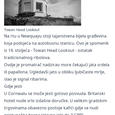
Towan Head Lookout
Na rtu u Newquayu stoji tajanstvena bijela građevina
koja podsjeća na autobusnu stanicu. Ovo je spomenik
iz 14. stoljeća - Towan Head Lookout - ostatak
tradicionalnog ribolova.
Ovdje je promatrač nadzirao more čekajući jata srdela
ili papallona. Ugledavši jato u obliku ljubičaste mrlje,
slao je signal ribarima.
Gdje jesti
U Cornwalu se može jesti gotovo posvuda. Britanski
hoteli nude vrlo izdašne doručke. U velikim gradskim
trgovinama obavezno postoje kafići gdje se nudi
pristupačna hrana (glavno jelo do 3 GBR).