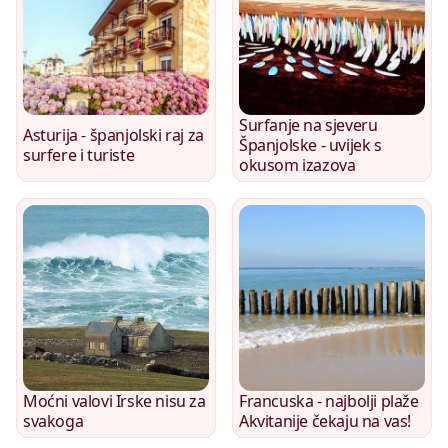
Surfanje na sjeveru
Asturija - španjolski raj za
Španjolske - uvijek s
surfere i turiste
okusom izazova
Moćni valovi Irske nisu za
Francuska - najbolji plaže
svakoga
Akvitanije čekaju na vas!