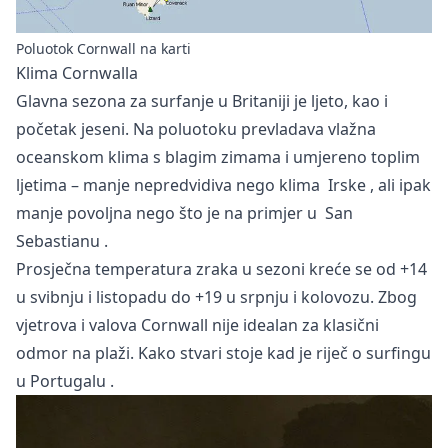
Poluotok Cornwall na karti
Klima Cornwalla
Glavna sezona za surfanje u Britaniji je ljeto, kao i
početak jeseni. Na poluotoku prevladava vlažna
oceanskom klima s blagim zimama i umjereno toplim
ljetima – manje nepredvidiva nego klima
Irskе
, ali ipak
manje povoljna nego što je na primjer u
San
Sebastianu
.
Prosječna temperatura zraka u sezoni kreće se od +14
u svibnju i listopadu do +19 u srpnju i kolovozu. Zbog
vjetrova i valova Cornwall nije idealan za klasični
odmor na plaži. Kako stvari stoje kad je riječ o
surfingu
u Portugalu
.