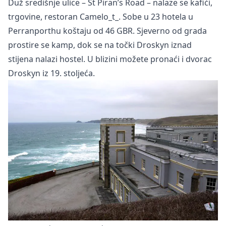
Duž središnje ulice – St Piran’s Road – nalaze se kafići,
trgovine, restoran Camelo_t_. Sobe u 23 hotela u
Perranporthu koštaju od 46 GBR. Sjeverno od grada
prostire se kamp, dok se na točki Droskyn iznad
stijena nalazi hostel. U blizini možete pronaći i dvorac
Droskyn iz 19. stoljeća.