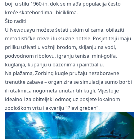
boji u stilu 1960-ih, dok se mlađa populacija često
kreće skatebordima i biciklima.
Što raditi
U Newquayu možete šetati uskim ulicama, obilaziti
metodističke crkve i luksuzne hotele. Posjetitelji imaju
priliku uživati u vožnji brodom, skijanju na vodi,
podvodnom ribolovu, igranju tenisa, mini-golfa,
kuglanja, kupanju u bazenima i paintballu.
Na plažama, Zorbing kugle pružaju nezaboravne
trenutke zabave – organizira se simulacija sumo borbi
ili utakmica nogometa unutar tih kugli. Mjesto je
idealno i za obiteljski odmor, uz posjete lokalnom
zoološkom vrtu i akvariju “Plavi greben”.