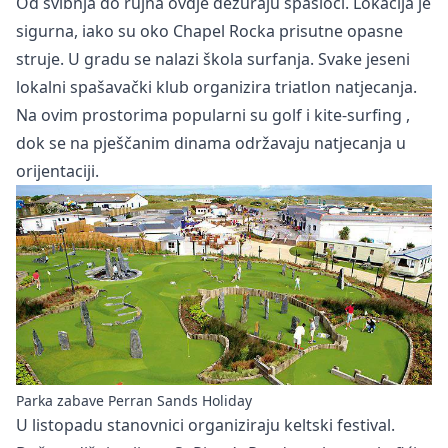
Od svibnja do rujna ovdje dežuraju spasioci. Lokacija je
sigurna, iako su oko Chapel Rocka prisutne opasne
struje. U gradu se nalazi škola surfanja. Svake jeseni
lokalni spašavački klub organizira triatlon natjecanja.
Na ovim prostorima popularni su golf i
kite-surfing
,
dok se na pješčanim dinama održavaju natjecanja u
orijentaciji.
Parka zabave Perran Sands Holiday
U listopadu stanovnici organiziraju keltski festival.