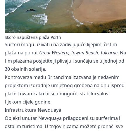
Skoro napuštena plaža Porth
Surferi mogu uživati i na zadivljujuće lijepim, čistim
plažama poput
Great Western, Towan Beach, Tolcarne
. Na
tim plažama posjetitelji plivaju i sunčaju se u jednoj od
30 obalnih solarija.
Kontroverza među Britancima izazvana je nedavnim
projektom izgradnje umjetnog grebena na dnu ispred
plaže Towan kako bi se omogućili stabilni valovi
tijekom cijele godine.
Infrastruktura Newquaya
Objekti unutar Newquaya prilagođeni su surferima i
ostalim turistima. U trgovinicama možete pronaći sve