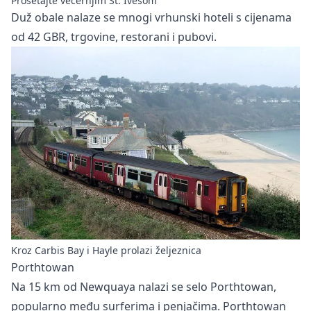
Prošetajte večernjim St. Ivesom
Duž obale nalaze se mnogi vrhunski hoteli s cijenama
od 42 GBR, trgovine, restorani i pubovi.
Kroz Carbis Bay i Hayle prolazi željeznica
Porthtowan
Na 15 km od Newquaya nalazi se selo Porthtowan,
popularno među surferima i penjačima. Porthtowan