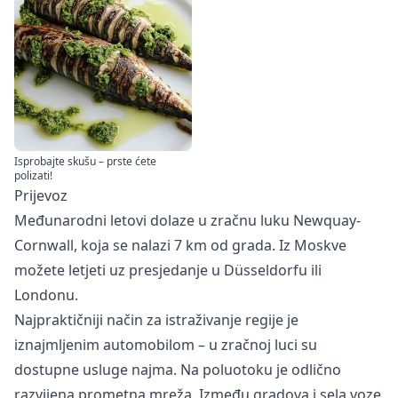
Isprobajte skušu – prste ćete
polizati!
Prijevoz
Međunarodni letovi dolaze u zračnu luku Newquay-
Cornwall, koja se nalazi 7 km od grada. Iz Moskve
možete letjeti uz presjedanje u Düsseldorfu ili
Londonu.
Najpraktičniji način za istraživanje regije je
iznajmljenim automobilom – u zračnoj luci su
dostupne usluge najma. Na poluotoku je odlično
razvijena prometna mreža. Između gradova i sela voze