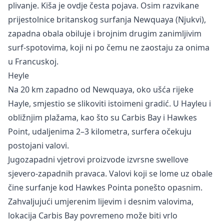
plivanje. Kiša je ovdje česta pojava. Osim razvikane
prijestolnice britanskog surfanja Newquaya (Njukvi),
zapadna obala obiluje i brojnim drugim zanimljivim
surf-spotovima, koji ni po čemu ne zaostaju za onima
u Francuskoj.
Heyle
Na 20 km zapadno od Newquaya, oko ušća rijeke
Hayle, smjestio se slikoviti istoimeni gradić. U Hayleu i
obližnjim plažama, kao što su Carbis Bay i Hawkes
Point, udaljenima 2–3 kilometra, surfera očekuju
postojani valovi.
Jugozapadni vjetrovi proizvode izvrsne swellove
sjevero-zapadnih pravaca. Valovi koji se lome uz obale
čine surfanje kod Hawkes Pointa ponešto opasnim.
Zahvaljujući umjerenim lijevim i desnim valovima,
lokacija Carbis Bay povremeno može biti vrlo