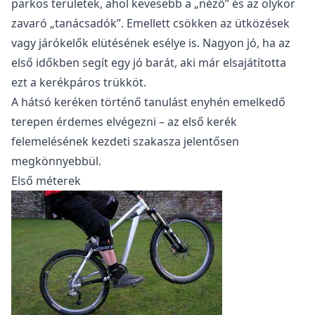
parkos területek, ahol kevesebb a „néző” és az olykor
zavaró „tanácsadók”. Emellett csökken az ütközések
vagy járókelők elütésének esélye is. Nagyon jó, ha az
első időkben segít egy jó barát, aki már elsajátította
ezt a kerékpáros trükköt.
A hátsó keréken történő tanulást enyhén emelkedő
terepen érdemes elvégezni – az első kerék
felemelésének kezdeti szakasza jelentősen
megkönnyebbül.
Első méterek