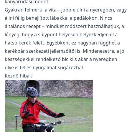
kanyarodási módot.
Gyakran felmerül a vita – jobb-e ülni a nyeregben, vagy
állni félig behajlított lábakkal a pedálokon. Nincs
általános recept – mindkét módszert használhatjuk, a
lényeg, hogy a súlypont helyesen helyezkedjen el a
hátsó kerék felett. Egyébként ez nagyban függhet a
kerékpár szerkezeti jellemzőitől is. Mindenesetre, a jó
készségekkel rendelkező biciklis akár a nyeregben
ülve is teljes nyugalmat sugározhat.
Kezdő hibák