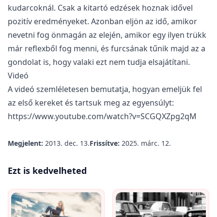
kudarcoknál. Csak a kitartó edzések hoznak idővel
pozitív eredményeket. Azonban eljön az idő, amikor
nevetni fog önmagán az elején, amikor egy ilyen trükk
már reflexből fog menni, és furcsának tűnik majd az a
gondolat is, hogy valaki ezt nem tudja elsajátítani.
Videó
A videó szemléletesen bemutatja, hogyan emeljük fel
az első kereket és tartsuk meg az egyensúlyt:
https://www.youtube.com/watch?v=SCGQXZpg2qM
Megjelent:
2013. dec. 13.
Frissítve:
2025. márc. 12.
Ezt is kedvelheted