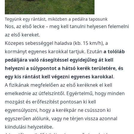
Tegyünk egy rántást, miközben a pedálra taposunk
Nos, az első lecke – meg kell tanulni helyesen felemelni
az első kereket.
Közepes sebességgel haladva (kb. 15 km/h), a
kormányt egyenes karokkal tartjuk. Ezután
a tolóláb
pedáljára való rásegítéssel egyidejűleg át kell
helyezni a súlypontot a hátsó kerék területére, és
egy kis rántást kell végezni egyenes karokkal
.
A fizikának megfelelően az első keréknek el kell
emelkednie az útfelszíntől. Egyértelmű, hogy minden
mozgást és erőfeszítést pontosan ki kell
egyensúlyozni, hogy a kerékpár ne csússzon ki
egyszerűen alólunk, vagy ne térjen vissza azonnal
kiindulási helyzetébe.