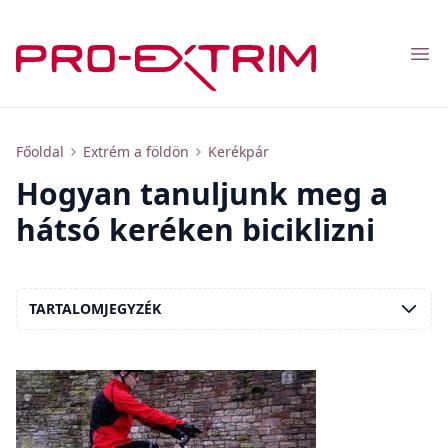
Nav
Biciklis trükkök elsajátítása - hogyan biciklizhetünk a hátsó keréken
Főoldal
Extrém a földön
Kerékpár
Hogyan tanuljunk meg a
hátsó keréken biciklizni
TARTALOMJEGYZÉK