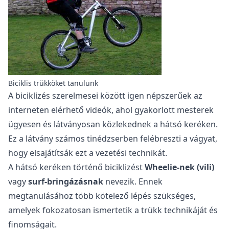
Biciklis trükköket tanulunk
A biciklizés szerelmesei között igen népszerűek az
interneten elérhető videók, ahol gyakorlott mesterek
ügyesen és látványosan közlekednek a hátsó keréken.
Ez a látvány számos tinédzserben felébreszti a vágyat,
hogy elsajátítsák ezt a vezetési technikát.
A hátsó keréken történő biciklizést
Wheelie-nek (vili)
vagy
surf-bringázásnak
nevezik. Ennek
megtanulásához több kötelező lépés szükséges,
amelyek fokozatosan ismertetik a trükk technikáját és
finomságait.