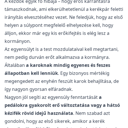
A kezdők egyik fő hibája – hogy erős karrántásra
támaszkodnak, ami elkerülhetetlenül a kerékpár feletti
irányítás elvesztéséhez vezet. Ne feledjük, hogy az első
helyen a súlypont megfelelő elhelyezése kell, hogy
álljon, ekkor már egy kis erőkifejtés is elég lesz a
kormányon.
Az egyensúlyt is a test mozdulataival kell megtartani,
nem pedig durván erőt alkalmazva a kormányra.
Általában
a karoknak mindig egyenes és feszes
állapotban kell lenniük
. Egy bizonyos mértékig
megengedett az enyhén feszült karok behajlítása, de
így nagyon gyorsan elfáradnak.
Nagyon jól segíti az egyensúly fenntartását
a
pedálokra gyakorolt erő változtatása vagy a hátsó
kézifék rövid idejű használata
. Nem szabad azt
gondolni, hogy az első sikerek, amikor a kerék