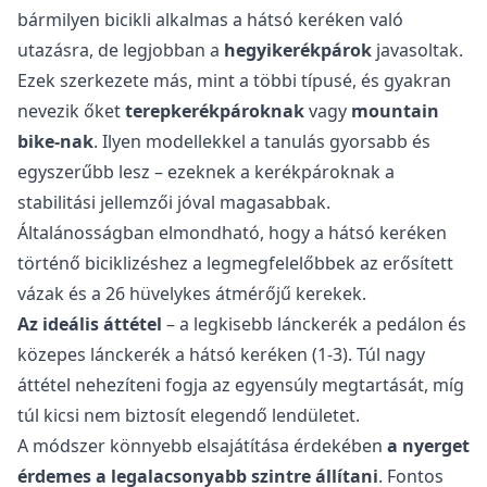
bármilyen bicikli alkalmas a hátsó keréken való
utazásra, de legjobban a
hegyikerékpárok
javasoltak.
Ezek szerkezete más, mint a többi típusé, és gyakran
nevezik őket
terepkerékpároknak
vagy
mountain
bike-nak
. Ilyen modellekkel a tanulás gyorsabb és
egyszerűbb lesz – ezeknek a kerékpároknak a
stabilitási jellemzői jóval magasabbak.
Általánosságban elmondható, hogy a hátsó keréken
történő biciklizéshez a legmegfelelőbbek az erősített
vázak és a 26 hüvelykes átmérőjű kerekek.
Az ideális áttétel
– a legkisebb lánckerék a pedálon és
közepes lánckerék a hátsó keréken (1-3). Túl nagy
áttétel nehezíteni fogja az egyensúly megtartását, míg
túl kicsi nem biztosít elegendő lendületet.
A módszer könnyebb elsajátítása érdekében
a nyerget
érdemes a legalacsonyabb szintre állítani
. Fontos