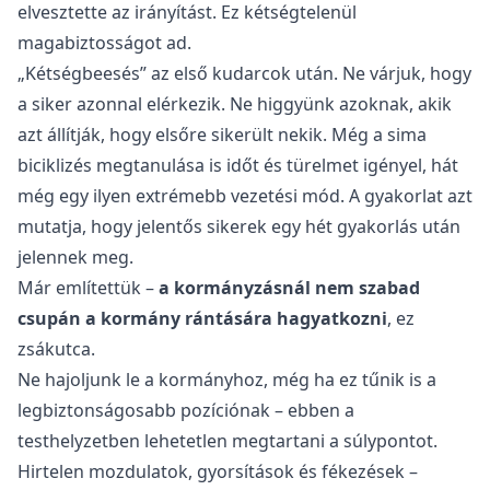
elvesztette az irányítást. Ez kétségtelenül
magabiztosságot ad.
„Kétségbeesés” az első kudarcok után. Ne várjuk, hogy
a siker azonnal elérkezik. Ne higgyünk azoknak, akik
azt állítják, hogy elsőre sikerült nekik. Még a sima
biciklizés megtanulása is időt és türelmet igényel, hát
még egy ilyen extrémebb vezetési mód. A gyakorlat azt
mutatja, hogy jelentős sikerek egy hét gyakorlás után
jelennek meg.
Már említettük –
a kormányzásnál nem szabad
csupán a kormány rántására hagyatkozni
, ez
zsákutca.
Ne hajoljunk le a kormányhoz, még ha ez tűnik is a
legbiztonságosabb pozíciónak – ebben a
testhelyzetben lehetetlen megtartani a súlypontot.
Hirtelen mozdulatok, gyorsítások és fékezések –