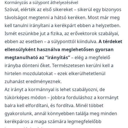
Kormányzás a súlypont áthelyezésével
Szóval, elérték az első sikereket – sikerül egy bizonyos
távolságot megtenni a hátsó keréken. Most már meg
kell tanulni irányítani a kerékpárt ebben a helyzetben.
Ismét eszünkbe jut a fizika, az erővektorok szabályai,
ebben az esetben – a súlyponttól kiindulva.
A térdeket
ellensúlyként használva meglehetősen gyorsan
megtanulható az “irányítás”
– elég a megfelelő
irányba dönteni őket. Természetesen kerülni kell a
hirtelen mozdulatokat – ezek elkerülhetetlenül
zuhanást eredményeznek.
Az irányt a kormánnyal is lehet szabályozni, de
tükörképes módon – jobbra forduláshoz a kormányt
balra kell elfordítani, és fordítva. Minél többet
gyakorolunk, annál könnyebben találja meg minden
kerékpáros a maga számára legmegfelelőbb