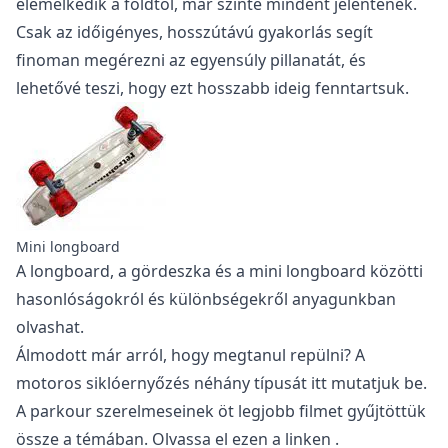
elemelkedik a földtől, már szinte mindent jelentenek.
Csak az időigényes, hosszútávú gyakorlás segít
finoman megérezni az egyensúly pillanatát, és
lehetővé teszi, hogy ezt hosszabb ideig fenntartsuk.
Mini longboard
A longboard, a gördeszka és a
mini longboard
közötti
hasonlóságokról és különbségekről anyagunkban
olvashat.
Álmodott már arról, hogy megtanul repülni? A
motoros siklóernyőzés néhány típusát
itt
mutatjuk be.
A parkour szerelmeseinek öt legjobb filmet gyűjtöttük
össze a témában. Olvassa el
ezen a linken
.