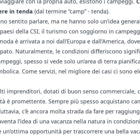
viaggiare con la propria auto, esistono i campeggi.
C
ere in tenda
(dal termine “camp” - tenda).
no sentito parlare, ma ne hanno solo un’idea genera
 paesi della CSI, il turismo con soggiorno in campegg
 moda è arrivata a noi dall’Europa e dall’America, dov
pato. Naturalmente, le condizioni differiscono signif
ampeggi, spesso si vede solo un’area di terra pianific
mbolica. Come servizi, nel migliore dei casi ci sono el
olti imprenditori, dotati di buon senso commerciale
vità è promettente. Sempre più spesso acquistano ca
Tuttavia, c’è ancora molta strada da fare per raggiunge
aventa l’idea di una vacanza nella natura in condizioni
un’ottima opportunità per trascorrere una bella vac