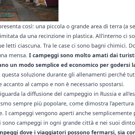
i presenta così: una piccola o grande area di terra (a
imitata da una recinzione in plastica. All’interno ci s
e letti ciascuna. Tra le case ci sono bagni chimici. D
 una mensa.
I campeggi sono molto amati dai turist
no un modo semplice ed economico per godersi l
 questa soluzione durante gli allenamenti perché tut
 accanto al campo e non è necessario spostarsi.
iguarda la diffusione del campeggio in Russia e all’est
ismo sempre più popolare, come dimostra l’apertura
ese. I campeggi vengono aperti anche semplicemente 
i sono campeggi in ogni grande città e nei suoi dinto
ampeggi dove i viaggiatori possono fermarsi, sia c