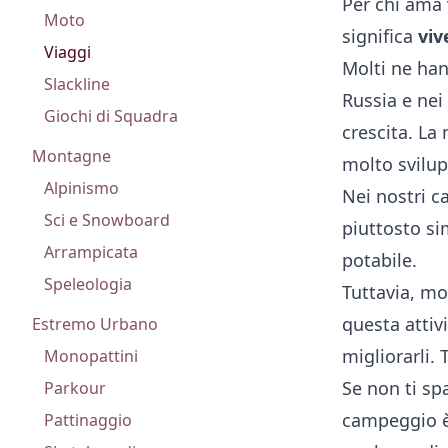
Per chi ama 
Moto
significa
viv
Viaggi
Molti ne han
Slackline
Russia e nei
Giochi di Squadra
crescita. La
Montagne
molto svilup
Alpinismo
Nei nostri c
Sci e Snowboard
piuttosto si
Arrampicata
potabile.
Speleologia
Tuttavia, m
questa atti
Estremo Urbano
migliorarli. 
Monopattini
Se non ti sp
Parkour
campeggio è 
Pattinaggio