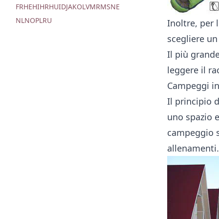
FR
HE
HI
HR
HU
ID
JA
KO
LV
MR
MS
NE
NL
NO
PL
RU
Inoltre, per
scegliere un
Il più grand
leggere il
ra
Campeggi in
Il principio
uno spazio e
campeggio so
allenamenti.