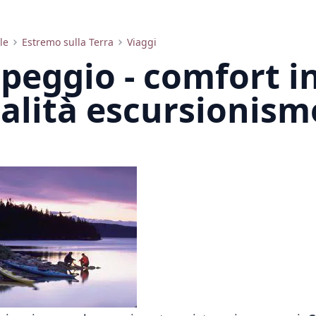
le
Estremo sulla Terra
Viaggi
eggio - comfort i
lità escursionism