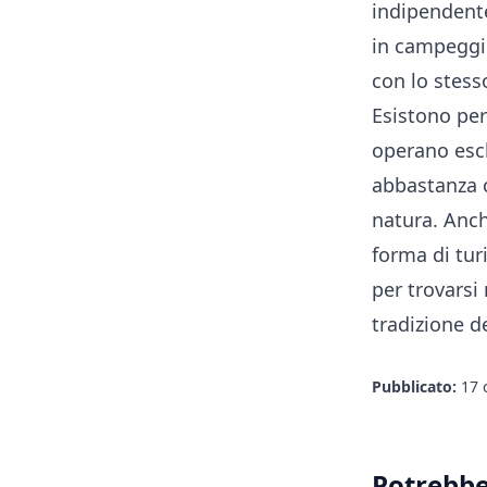
indipendente
in campeggi 
con lo stess
Esistono per
operano esc
abbastanza 
natura. Anch
forma di tur
per trovarsi 
tradizione de
Pubblicato:
17 
Potrebbe