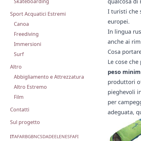
qualcosa di
Skateboarding
I turisti che
Sport Acquatici Estremi
europei.
Canoa
In lingua rus
Freediving
anche ai rim
Immersioni
Cosa portar
Surf
Le cose che 
Altro
peso minimo
Abbigliamento e Attrezzatura
produttori o
Altro Estremo
pieghevoli i
Film
per campeggi
Contatti
adeguata, qu
Sul progetto
IT
AF
AR
BG
BN
CS
DA
DE
EL
EN
ES
FA
FI