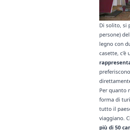
Di solito, s
persone) del
legno con du
casette, c’è
rappresenta
preferiscono
direttamente
Per quanto r
forma di tur
tutto il pa
viaggiano. C
più di 50 c