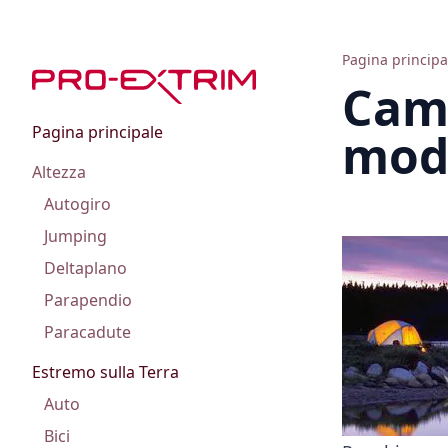
Cos'è il campeggio - scopri come rilassarti nella natura
Pagina principa
Camp
Pagina principale
moda
Altezza
Autogiro
Jumping
Deltaplano
Parapendio
Paracadute
Estremo sulla Terra
Auto
Bici