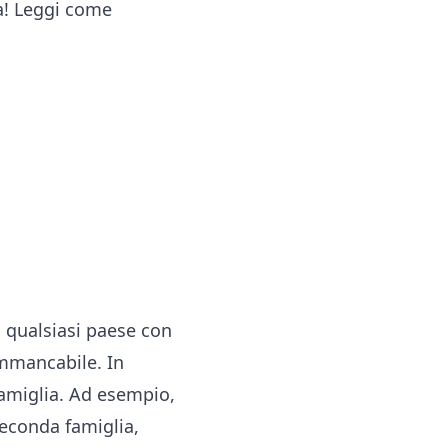
a! Leggi
come
 qualsiasi paese con
immancabile. In
famiglia. Ad esempio,
seconda famiglia,