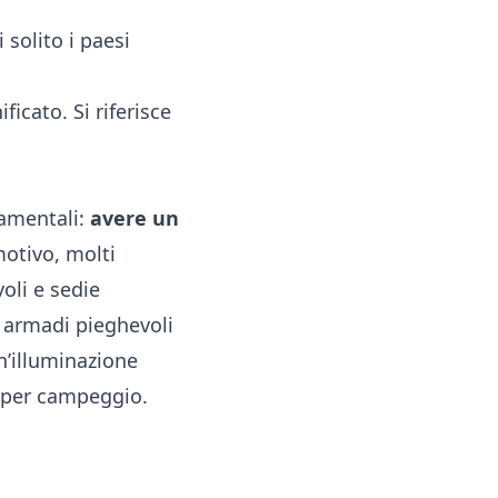
 solito i paesi
ficato. Si riferisce
damentali:
avere un
motivo, molti
oli e sedie
e armadi pieghevoli
n’illuminazione
i per campeggio.