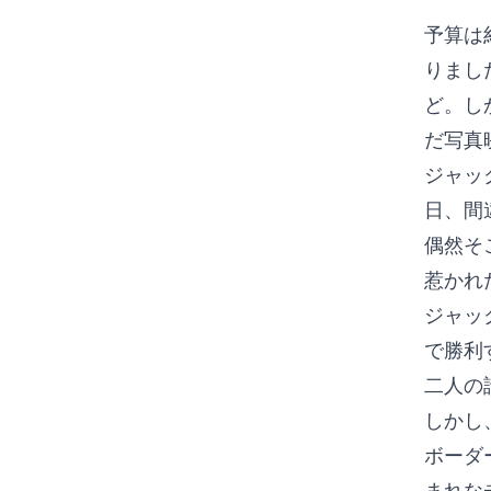
予算は
りまし
ど。し
だ写真
ジャッ
日、間
偶然そ
惹かれ
ジャッ
で勝利
二人の
しかし
ボーダ
まれな