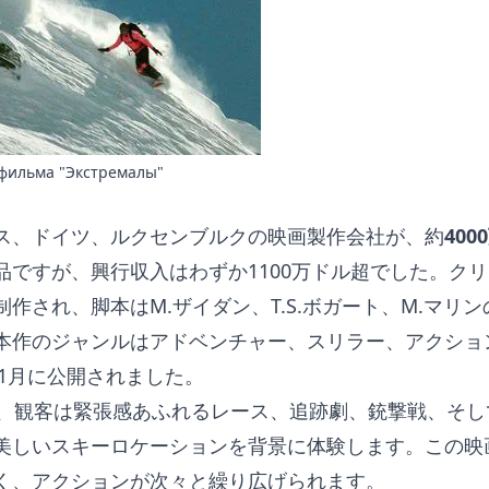
 фильма "Экстремалы"
ス、ドイツ、ルクセンブルクの映画製作会社が、約
400
品ですが、興行収入はわずか1100万ドル超でした。ク
制作され、脚本はM.ザイダン、T.S.ボガート、M.マリ
本作のジャンルはアドベンチャー、スリラー、アクショ
3年1月に公開されました。
間、観客は緊張感あふれるレース、追跡劇、銃撃戦、そ
美しいスキーロケーションを背景に体験します。この映
く、アクションが次々と繰り広げられます。