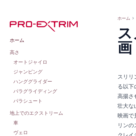
スノーボーダーとスキーヤーに関する最高の映画リスト
ホーム
ス
ホーム
画
高さ
オートジャイロ
ジャンピング
スリリ
ハンググライダー
る以下
パラグライディング
高揚さ
パラシュート
壮大な
地上でのエクストリーム
映画で
車
リンの
ヴェロ
クレイ