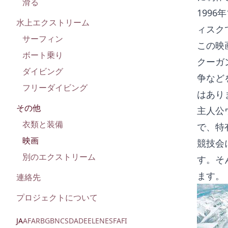
滑る
199
水上エクストリーム
ィスク
サーフィン
この映
ボート乗り
クーガ
ダイビング
争など
フリーダイビング
はあり
その他
主人公
衣類と装備
で、特
映画
競技会
別のエクストリーム
す。そ
ます。
連絡先
プロジェクトについて
JA
AF
AR
BG
BN
CS
DA
DE
EL
EN
ES
FA
FI