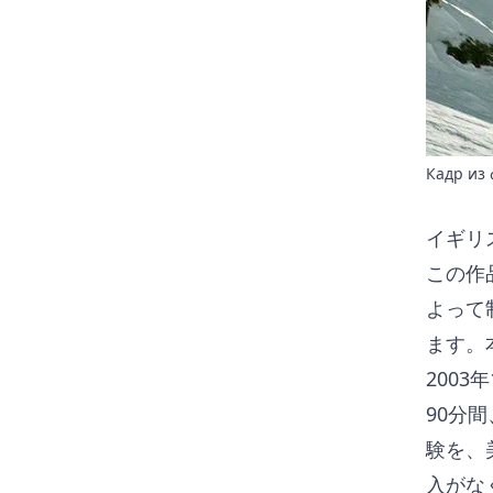
Кадр из
イギリ
この作
よって
ます。
200
90分
験を、
入がな