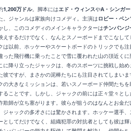
約
1,200万ドル
。脚本には
エド・ウィンス
や
A・シンガー
た。ジャンルは家族向けコメディ。主演は
ロビー・ベン
かし、このコメディのメインキャラクターは
チンパンジ
映えするだけでなく、なんとスノーボードまでこなして
クは以前、ホッケーやスケートボードのトリックでも注
違った飛行機に乗ったことで雪に覆われた山の頂近くに
こに降り立ったジャックは、冬のスポーツに挑戦し始め
た彼ですが、まさかの泥棒たちにも注目されてしまいま
クの大きなミッションは、若いスノーボード仲間たちを
することです。しかし、ジャックの前には正々堂々とし
詐欺師が立ち塞がります。彼らが狙うのはなんとお金だ
、ジャックの多才さには驚かされます。ホッケー選手、
ーとしてだけでなく、組織犯罪の対抗者としても彼は輝
チンパンジーの能力を駆使して難問を解決し、仲間たち