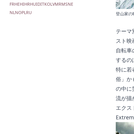
FR
HE
HI
HR
HU
ID
IT
KO
LV
MR
MS
NE
NL
NO
PL
RU
登山家の
テーマ
スト映
自転車
するの
特に若
俗」か
の中に
流が描
エクス
Extre