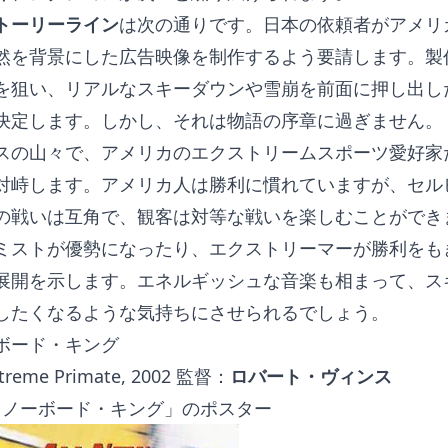
トーリーライン
は次の通りです。日本の依頼者がアメリ
然を背景にした広告映像を制作するよう要請します。製
を狙い、リアルなスキーダウンや雪崩を前面に押し出し
決定します。しかし、それは物語の序章に過ぎません。
スの山々で、アメリカのエクストリームスポーツ愛好家
対峙します。アメリカ人は勝利に慣れていますが、セル
の戦いは互角で、観客は対等な戦いを楽しむことができ
ミストが優勢になったり、エクストリーマーが勝利をも
展開を示します。エネルギッシュな音楽も相まって、ス
したくなるような気持ちにさせられるでしょう。
ボード・キング
treme Primate, 2002 監督：
ロバート・ヴィンス
「スノーボード・キング」のポスター