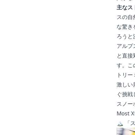
主なス
スの自
な驚き
ろうと
アルプ
と直接
す。こ
トリー
激しい
ぐ挑戦
スノー
Most X
🏔 