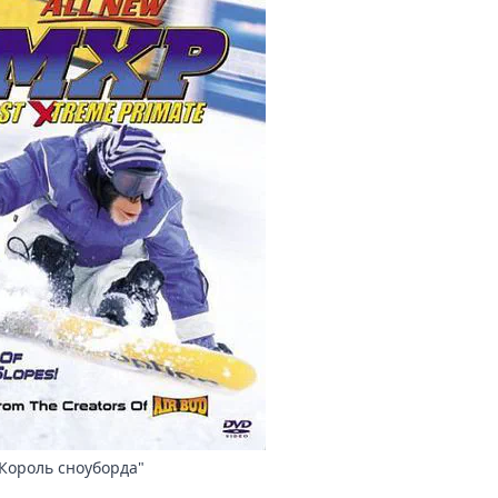
Король сноуборда"