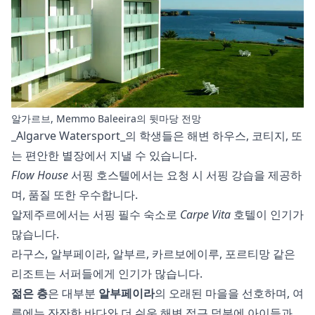
알가르브, Memmo Baleeira의 뒷마당 전망
_Algarve Watersport_의 학생들은 해변 하우스, 코티지, 또
는 편안한 별장에서 지낼 수 있습니다.
Flow House
서핑 호스텔에서는 요청 시 서핑 강습을 제공하
며, 품질 또한 우수합니다.
알제주르에서는 서핑 필수 숙소로
Carpe Vita
호텔이 인기가
많습니다.
라구스, 알부페이라, 알부르, 카르보에이루, 포르티망 같은
리조트는
서퍼들에게
인기가 많습니다.
젊은 층
은 대부분
알부페이라
의 오래된 마을을 선호하며, 여
름에는 잔잔한 바다와 더 쉬운 해변 접근 덕분에 아이들과