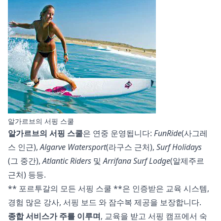
알가르브의 서핑 스쿨
알가르브의 서핑 스쿨
은 연중 운영됩니다:
FunRide
(사그레
스 인근),
Algarve Watersport
(라구스 근처),
Surf Holidays
(그 중간),
Atlantic Riders
및
Arrifana Surf Lodge
(알제주르
근처) 등등.
**
포르투갈의 모든 서핑 스쿨
**은 인증받은 교육 시스템,
경험 많은 강사,
서핑 보드
와 잠수복 제공을 보장합니다.
종합 서비스가 주를 이루며
, 교육을 받고 서핑 캠프에서 숙