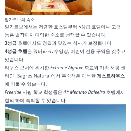
알가르브의 숙소
알가르브에서는 저렴한 호스텔부터 5성급 호텔이나 고급
농촌 별장까지 다양한 숙소를 선택할 수 있습니다.
3성급
호텔에서도 청결과 맛있는 식사가 보장됩니다.
4성급 호텔
은 워터파크, 수영장, 어린이 전용 구역을 갖추고
있습니다.
라구스 근처에 위치한
Extreme Algarve
학교와 가족 서핑 센
터인 _Sagres Natura_에서 투숙객은 아늑한
게스트하우스
에 머물 수 있습니다.
Freeride
서핑 학교 학생들은
4* Memmo Baleeira
호텔에서
협의 하에 숙박할 수 있습니다.