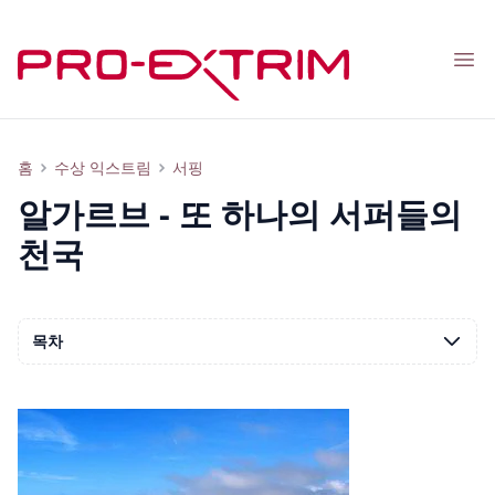
Nav
서퍼와 관광객을 위한 알가르브: 날씨, 지형, 서핑 스팟, 서핑 학교, 즐길거리, 사진
홈
수상 익스트림
서핑
알가르브 - 또 하나의 서퍼들의
천국
목차