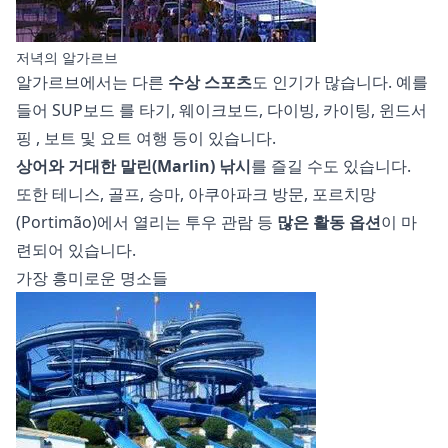
저녁의 알가르브
알가르브에서는 다른
수상 스포츠
도 인기가 많습니다. 예를
들어
SUP보드
를 타기, 웨이크보드, 다이빙, 카이팅,
윈드서
핑
, 보트 및 요트 여행 등이 있습니다.
상어와 거대한 말린(Marlin) 낚시
를 즐길 수도 있습니다.
또한 테니스, 골프, 승마, 아쿠아파크 방문, 포르치망
(Portimão)에서 열리는 투우 관람 등
많은 활동 옵션
이 마
련되어 있습니다.
가장 흥미로운 명소들