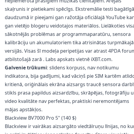
nepiemērota prasīgiem mūzikas cienītājiem. Ārējais
skaļrunis ir pietiekami spēcīgs. Ekstremālie testi bagātīg
daudzumā ir pieejami gan ražotāja oficiālajā YouTube kan
gan vietējo blogeru veidotajos materiālos. Lielākoties vis
sākotnējās problēmas ar programmaparatūru, sensora
kalibrāciju un akumulatoriem tika atrisinātas turpmākajā
versijās. Visas šī modeļa peripetijas var atrast 4PDA for
atbilstošajā
zarā
. Labs
apskats
vietnē iXBT.com.
Galvenie trūkumi
: slidens korpuss, nav notikumu
indikatora, bija gadījumi, kad vāciņš pie SIM kartēm atlid
kritienā, oriģinālais ekrāna aizsargs traucē sensora darbī
stikls prasa papildus aizsardzību, skrāpējas, fotogrāfiju 
video kvalitāte nav perfektas, praktiski neremontējams
mājas apstākļos.
Blackview BV7000 Pro 5" (140 $)
Blackview ir vairākas aizsargāto viedtālruņu līnijas, no k