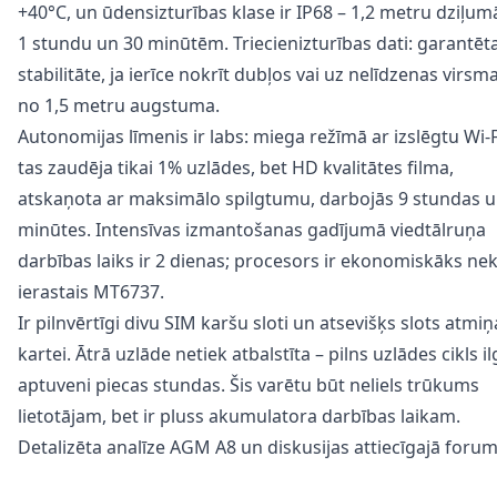
+40°C, un ūdensizturības klase ir IP68 – 1,2 metru dziļum
1 stundu un 30 minūtēm. Triecienizturības dati: garantēt
stabilitāte, ja ierīce nokrīt dubļos vai uz nelīdzenas virsm
no 1,5 metru augstuma.
Autonomijas līmenis ir labs: miega režīmā ar izslēgtu Wi-F
tas zaudēja tikai 1% uzlādes, bet HD kvalitātes filma,
atskaņota ar maksimālo spilgtumu, darbojās 9 stundas u
minūtes. Intensīvas izmantošanas gadījumā viedtālruņa
darbības laiks ir 2 dienas; procesors ir ekonomiskāks ne
ierastais MT6737.
Ir pilnvērtīgi divu SIM karšu sloti un atsevišķs slots atmiņ
kartei. Ātrā uzlāde netiek atbalstīta – pilns uzlādes cikls il
aptuveni piecas stundas. Šis varētu būt neliels trūkums
lietotājam, bet ir pluss akumulatora darbības laikam.
Detalizēta
analīze
AGM A8 un
diskusijas
attiecīgajā forum