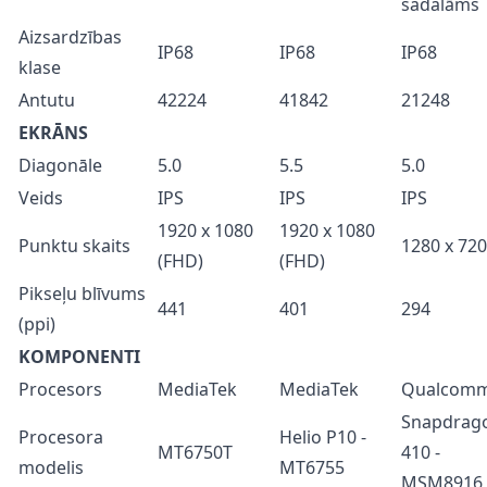
sadalāms
Aizsardzības
IP68
IP68
IP68
klase
Antutu
42224
41842
21248
EKRĀNS
Diagonāle
5.0
5.5
5.0
Veids
IPS
IPS
IPS
1920 x 1080
1920 x 1080
Punktu skaits
1280 x 720
(FHD)
(FHD)
Pikseļu blīvums
441
401
294
(ppi)
KOMPONENTI
Procesors
MediaTek
MediaTek
Qualcom
Snapdrag
Procesora
Helio P10 -
MT6750T
410 -
modelis
MT6755
MSM8916