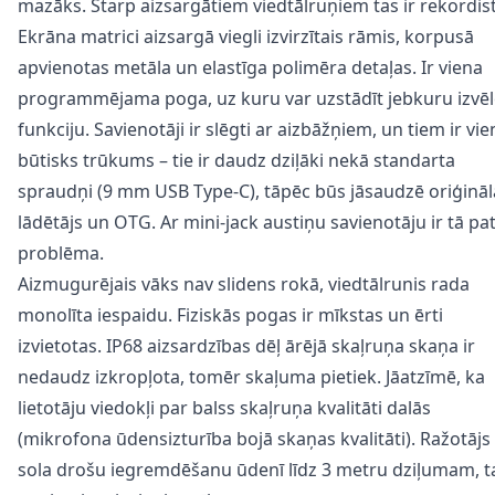
mazāks. Starp aizsargātiem viedtālruņiem tas ir rekordist
Ekrāna matrici aizsargā viegli izvirzītais rāmis, korpusā
apvienotas metāla un elastīga polimēra detaļas. Ir viena
programmējama poga, uz kuru var uzstādīt jebkuru izvēl
funkciju. Savienotāji ir slēgti ar aizbāžņiem, un tiem ir vie
būtisks trūkums – tie ir daudz dziļāki nekā standarta
spraudņi (9 mm USB Type-C), tāpēc būs jāsaudzē oriģināl
lādētājs un OTG. Ar mini-jack austiņu savienotāju ir tā pat
problēma.
Aizmugurējais vāks nav slidens rokā, viedtālrunis rada
monolīta iespaidu. Fiziskās pogas ir mīkstas un ērti
izvietotas. IP68 aizsardzības dēļ ārējā skaļruņa skaņa ir
nedaudz izkropļota, tomēr skaļuma pietiek. Jāatzīmē, ka
lietotāju viedokļi par balss skaļruņa kvalitāti dalās
(mikrofona ūdensizturība bojā skaņas kvalitāti). Ražotājs
sola drošu iegremdēšanu ūdenī līdz 3 metru dziļumam, t