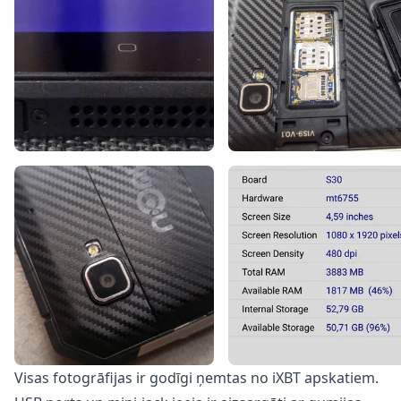
Visas fotogrāfijas ir godīgi ņemtas no iXBT apskatiem.