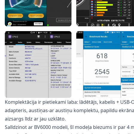
Komplektācija ir pietiekami laba: lādētājs, kabelis + USB
adapteris, austiņas-ar austiņu komplektu, papildu ekrān
aizsargs līdz ar jau uzklāto.
Salīdzinot ar BV6000 modeli, šī modeļa biezums ir par 4