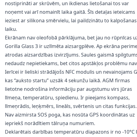
nostiprināti ar skrūvēm, un ikdienas lietošanai tos var
noņemt vai arī nomainīt laika gaitā. Šīs detaļas ieteicams
ieziest ar silikona smērvielu, lai paildzinātu to kalpošanas
laiku.
Ekrānam nav oleofobā pārklājuma, bet jau no rūpnīcas u
Gorilla Glass 3 ir uzlīmēta aizsargplēve. Ap ekrāna perim
atrodas aizsardzības izvirzījums. Saules gaismā spilgtums
nedaudz nepietiekams, bet citos apstākļos problēmu nav
Ierīcei ir lieliski strādājošs NFC modulis un nevainojams 
kas “auksto startu” uzsāk 4 sekunžu laikā. AGM firmas
lietotne nodrošina informāciju par augstumu virs jūras
līmeņa, temperatūru, spiedienu. Ir pieejams kompass,
līmeņrādis, leņķmērs, lineāls, svērtenis un citas funkcijas.
Nav aizmirsta SOS poga, kas nosūta GPS koordinātas uz
iepriekš norādītiem tālruņa numuriem.
Deklarētais darbības temperatūru diapazons ir no -10°C l