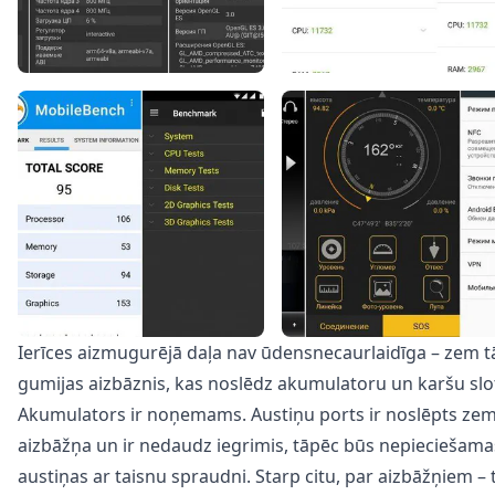
Ierīces aizmugurējā daļa nav ūdensnecaurlaidīga – zem tā
gumijas aizbāznis, kas noslēdz akumulatoru un karšu slo
Akumulators ir noņemams. Austiņu ports ir noslēpts ze
aizbāžņa un ir nedaudz iegrimis, tāpēc būs nepieciešama
austiņas ar taisnu spraudni. Starp citu, par aizbāžņiem – t