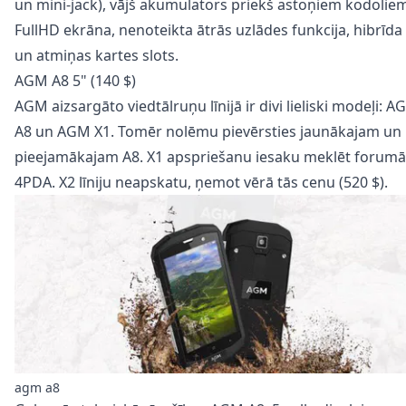
un mini-jack), vājš akumulators priekš astoņiem kodolie
FullHD ekrāna, nenoteikta ātrās uzlādes funkcija, hibrīda
un atmiņas kartes slots.
AGM A8 5" (140 $)
AGM aizsargāto viedtālruņu līnijā ir divi lieliski modeļi: 
A8 un AGM X1. Tomēr nolēmu pievērsties jaunākajam un
pieejamākajam A8. X1 apspriešanu iesaku meklēt
forumā
4PDA. X2 līniju neapskatu, ņemot vērā tās cenu (520 $).
agm a8