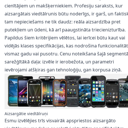
cienītājiem un makšķerniekiem. Profesiju saraksts, kur
aizsargātais viedtālrunis būtu noderīgs, ir garš, un faktis
tam nepieciešams ne tik daudz: reāla aizsardzība pret
putekļiem un ūdeni, kā arī paaugstināta triecienizturība.
Papildus šiem kritērijiem vēlētos, lai ierīcei būtu kaut vai
vidējās klases specifikācijas, kas nodrošina funkcionalitāt
vismaz gadu vai pusotru. Cenu noteikšana šajā segmentā
sarežģītākā daļa: izvēle ir ierobežota, un parametri
ievērojami atšķiras gan tehnoloģiju, gan korpusa ziņā.
Aizsargātie viedtālruņi
Esmu izvēlējies trīs visvairāk apspriestos aizsargāto