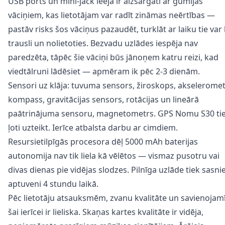
USB ports un mini-jack ieeja ir aizsargāti ar gumijas
vāciņiem, kas lietotājam var radīt zināmas neērtības —
pastāv risks šos vāciņus pazaudēt, turklāt ar laiku tie var 
trausli un nolietoties. Bezvadu uzlādes iespēja nav
paredzēta, tāpēc šie vāciņi būs jānoņem katru reizi, kad
viedtālruni lādēsiet — apmēram ik pēc 2-3 dienām.
Sensori uz klāja: tuvuma sensors, žiroskops, akseleromet
kompass, gravitācijas sensors, rotācijas un lineārā
paātrinājuma sensoru, magnetometrs. GPS Nomu S30 ti
ļoti uzteikt. Ierīce atbalsta darbu ar cimdiem.
Resursietilpīgās procesora dēļ 5000 mAh baterijas
autonomija nav tik liela kā vēlētos — vismaz pusotru vai
divas dienas pie vidējas slodzes. Pilnīga uzlāde tiek sasni
aptuveni 4 stundu laikā.
Pēc lietotāju atsauksmēm, zvanu kvalitāte un savienojam
šai ierīcei ir lieliska. Skaņas kartes kvalitāte ir vidēja,