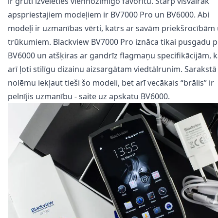
ir grūti izvēlēties viennozīmīgo favorītu. Starp visvairāk
apspriestajiem modeļiem ir BV7000 Pro un BV6000. Abi
modeļi ir uzmanības vērti, katrs ar savām priekšrocībām
trūkumiem. Blackview BV7000 Pro iznāca tikai pusgadu p
BV6000 un atšķiras ar gandrīz flagmaņu specifikācijām, 
arī ļoti stilīgu dizainu aizsargātam viedtālrunim. Sarakstā
nolēmu iekļaut tieši šo modeli, bet arī vecākais “brālis” ir
pelnījis uzmanību - saite uz
apskatu
BV6000.