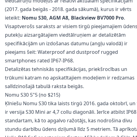
viedtālruņu modeļus ar relatīvi aktuālām specifikācijām
(2017. gada beigās - 2018. gada sākumā), kurus ir vērts
ieteikt:
Nomu S30, AGM A8, Blackview BV7000 Pro
.
Visaptverošs saraksts ar visiem tirgū pieejamajiem ūden
putekļu aizsargātajiem viedtālruņiem ar detalizētām
specifikācijām un izdošanas datumu (angļu valodā) ir
pieejams šeit:
Waterproof and dustproof rugged
smartphones rated IP67-IP68.
Detalizētas tehniskās specifikācijas, priekšrocības un
trūkumi katram no apskatītajiem modeļiem ir redzamas
salīdzinošajā tabulā raksta beigās.
Nomu S30 5"5 (no $215)
Ķīniešu Nomu S30 tika laists tirgū 2016. gada oktobrī, un
ir versija S30 Mini ar 4,7 collu diagonāli. Ierīce atbilst IP68
standartam, kā to apgalvo ražotājs, kas nodrošina divu
stundu darbību ūdens dziļumā līdz 5 metriem. Tā aprīkot