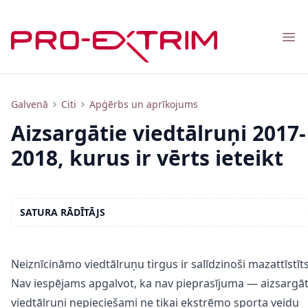
Nav
Aizsargātie viedtālruņi 2017-2018, kurus ir vērts ieteikt
Galvenā
Citi
Apģērbs un aprīkojums
Aizsargātie viedtālruņi 2017-
2018, kurus ir vērts ieteikt
SATURA RĀDĪTĀJS
Neiznīcināmo viedtālruņu tirgus ir salīdzinoši mazattīstīts
Nav iespējams apgalvot, ka nav pieprasījuma — aizsargāt
viedtālruņi nepieciešami ne tikai ekstrēmo sporta veidu