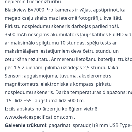
nepiemin triecienizturību.
Blackview BV7000 Pro kameras ir vājas, apstiprinot, ka
megapikseļu skaits maz ietekmē fotogrāfiju kvalitāti.
Pirkstu nospiedumu skeneris darbojas pārliecinoši.
3500 mAh nesējams akumulators ļauj skatīties FullHD vi
ar maksimālo spilgtumu 10 stundas, spēļu tests ar
maksimālajiem iestatījumiem deva četru stundu un
ceturkšņa rezultātu. Ar mērenu lietošanu bateriju iztukš
pēc 1,5-2 dienām, pilnībā uzlādējas 2,5 stundu laikā.
Sensori: apgaismojuma, tuvuma, akselerometrs,
magnētometrs, elektroniskais kompass, pirkstu
nospiedumu skeneris. Darba temperatūras diapazons: n
-15° līdz +55° augstumā līdz 5000 m.
Izcils
apskats
no ārzemju kolēģiem vietnē
www.devicespecifications.com
.
Galvenie trūkumi
: pagarināti spraudņi (9 mm USB Type