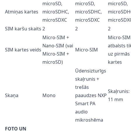
microSD,
microSD,
microSD,
Atmiņas kartes
microSDHC,
microSDHC,
microSDH
microSDXC
microSDXC
microSDX
SIM karšu skaits
2
2
2
Micro-SIM +
Micro-SIM
Nano-SIM (vai
atbalsts ti
SIM kartes veids
Micro-SIM
Micro-SIM +
uz pirmās
microSD)
kartes
Ūdensizturīgs
skaļrunis +
trešās
Skaļrunis:
Skaņa
Mono
paaudzes NXP
11 mm
Smart PA
audio
mikroshēma
FOTO UN