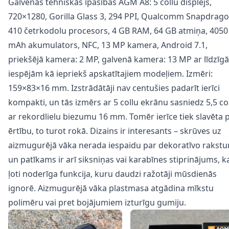
Galvenās tehniskās īpašības AGM A8: 5 collu displejs,
720×1280, Gorilla Glass 3, 294 PPI, Qualcomm Snapdrag
410 četrkodolu procesors, 4 GB RAM, 64 GB atmiņa, 4050
mAh akumulators, NFC, 13 MP kamera, Android 7.1,
priekšējā kamera: 2 MP, galvenā kamera: 13 MP ar līdzīg
iespējām kā iepriekš apskatītajiem modeļiem. Izmēri:
159×83×16 mm. Izstrādātāji nav centušies padarīt ierīci
kompakti, un tās izmērs ar 5 collu ekrānu sasniedz 5,5 col
ar rekordlielu biezumu 16 mm. Tomēr ierīce tiek slavēta 
ērtību, to turot rokā. Dizains ir interesants – skrūves uz
aizmugurējā vāka nerada iespaidu par dekoratīvo rakstu
un patīkams ir arī siksniņas vai karabīnes stiprinājums, ka
ļoti noderīga funkcija, kuru daudzi ražotāji mūsdienās
ignorē. Aizmugurējā vāka plastmasa atgādina mīkstu
polimēru vai pret bojājumiem izturīgu gumiju.