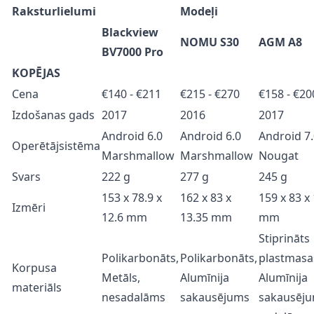
Raksturlielumi
Modeļi
Blackview
NOMU S30
AGM A8
BV7000 Pro
KOPĒJAS
Cena
€140 - €211
€215 - €270
€158 -
€20
Izdošanas gads
2017
2016
2017
Android 6.0
Android 6.0
Android 7
Operētājsistēma
Marshmallow
Marshmallow
Nougat
Svars
222 g
277 g
245 g
153 x 78.9 x
162 x 83 x
159 x 83 x
Izmēri
12.6 mm
13.35 mm
mm
Stiprināts
Polikarbonāts,
Polikarbonāts,
plastmasa
Korpusa
Metāls,
Alumīnija
Alumīnija
materiāls
nesadalāms
sakausējums
sakausēju