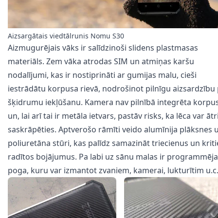
Aizsargātais viedtālrunis Nomu S30
Aizmugurējais vāks ir salīdzinoši slidens plastmasas
materiāls. Zem vāka atrodas SIM un atmiņas karšu
nodalījumi, kas ir nostiprināti ar gumijas malu, cieši
iestrādātu korpusa rievā, nodrošinot pilnīgu aizsardzību 
šķidrumu iekļūšanu. Kamera nav pilnībā integrēta korpu
un, lai arī tai ir metāla ietvars, pastāv risks, ka lēca var ātr
saskrāpēties. Aptverošo rāmīti veido alumīnija plāksnes 
poliuretāna stūri, kas palīdz samazināt triecienus un krit
radītos bojājumus. Pa labi uz sānu malas ir programmēj
poga, kuru var izmantot zvaniem, kamerai, lukturītim u.c