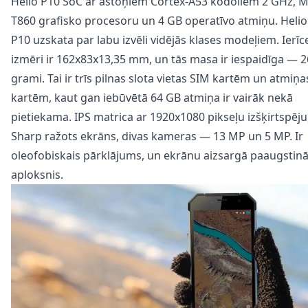
Helio P10 SoC ar astoņiem Cortex-A53 kodoliem 2 GHz, Ma
T860 grafisko procesoru un 4 GB operatīvo atmiņu. Helio
P10 uzskata par labu izvēli vidējās klases modeļiem. Ierīc
izmēri ir 162x83x13,35 mm, un tās masa ir iespaidīga — 
grami. Tai ir trīs pilnas slota vietas SIM kartēm un atmiņa
kartēm, kaut gan iebūvētā 64 GB atmiņa ir vairāk nekā
pietiekama. IPS matrica ar 1920x1080 pikseļu izšķirtspēju
Sharp ražots ekrāns, divas kameras — 13 MP un 5 MP. Ir
oleofobiskais pārklājums, un ekrānu aizsargā paaugstinā
aploksnis.