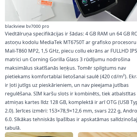
blackview bv7000 pro
Viedtālruņa specifikācijas ir šādas: 4 GB RAM un 64 GB R
astoņu kodolu MediaTek MT6750T ar grafisko procesoru
Mali-T860 MP2, 1,5 GHz, piecu collu ekrāns ar FULLHD IP
matrici un Corning Gorilla Glass 3 rūdījumu nodrošina
maksimālus skatīšanās leņķus. Tomēr spilgtums nav
pietiekams komfortablai lietošanai saulē (420 cd/m²). Ek
ir ļoti jutīgs uz pieskārieniem, un nav pieejama jutības
regulēšana. SIM karšu slots ir kombinēts, tiek atbalstītas
atmiņas kartes līdz 128 GB, komplektā ir arī OTG (USB Ty
2.0). Ierīces izmēri: 153×78,9×12,6 mm, svars 222 g, Andr
6.0. Sīkākas tehniskās īpašības ir apskatāmas salīdzinoša
tabulā.