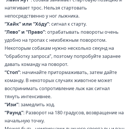
натягивает трос. Нельзя стартовать
непосредственно у ног лыжника.
“Хайк” или “Хóду”
: сигнал к старту.
“Лево” и “Право”
: отрабатывать повороты очень
удобно на тропах с неизбежным поворотом.
Некоторым собакам нужно несколько секунд на
“обработку запроса”, поэтому попробуйте заранее
давать команду на поворот.
“Стоп”
: начинайте притормаживать, затем дайте
команду. В некоторых случаях животное может
воспринимать сопротивление лыж как сигнал
тянуть интенсивнее.
“Изи”
: замедлить ход.
“Раунд”
: Разворот на 180 градусов, возвращение на
начальную точку.
Может быть, чемпионами лыжного спорта вы и ваш