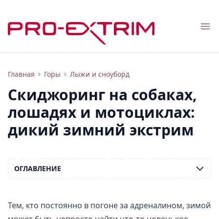
Nav
Скиджоринг: дикий зимний экстрим, о котором вы никогда не слышали
Главная
Горы
Лыжи и сноуборд
Скиджоринг на собаках,
лошадях и мотоциклах:
дикий зимний экстрим
ОГЛАВЛЕНИЕ
Тем, кто постоянно в погоне за адреналином, зимой