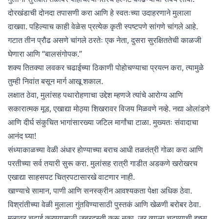
दोरखंडाची दोनदा तपासणी करा आणि हे स्वतःच्या उदाहरणाने मुलाला
दाखवा. पहिल्याच काही वेळेस प्रत्येक कृती स्पष्टपणे सांगणे चांगले आहे.
गटात तीन प्रौढ असणे चांगले ठरतेः एक नेता, दुसरा सुरक्षिततेची काळजी
घेणारा आणि “बालसंगोपक.”
शक्य तितक्या लवकर चढाईच्या ठिकाणी पोहोचण्याचा प्रयत्न करा, त्यामुळे
तुम्ही निवांत बसून मार्ग आखू शकाल.
लक्षात ठेवा, मुलांसह पथारोहणाचा उद्देश म्हणजे त्यांचे आरोग्य आणि
सकारात्मक मूड, एखाद्या मोठ्या शिखरावर विजय मिळवणे नव्हे. नद्या ओलांडणे
आणि दीर्घ संकुचित भागांसारख्या जटिल मार्गांचा टाळा. मुख्यतः संवादाचा
आनंद घ्या!
संध्याकाळच्या वेळी अंधार होण्याच्या बराच आधी तळतंत्री गोळा करा आणि
परतीच्या सर्व तयारी सुरू करा. मुलांसह रात्री गाडीत अडकणे खरोखरच
एखाद्या साहसपट चित्रपटासारखे वाटणार नाही.
खाण्याचे सामान, पाणी आणि सनस्क्रीन आवश्यकता पेक्षा अधिक ठेवा.
विश्रांतीच्या वेळी मुलाला गुंतविण्यासाठी पुस्तकं आणि खेळणी बरोबर ठेवा.
मुलावर चढाई करण्यासाठी जबरदस्ती करू नका. जर त्याला चढण्याची इच्छा