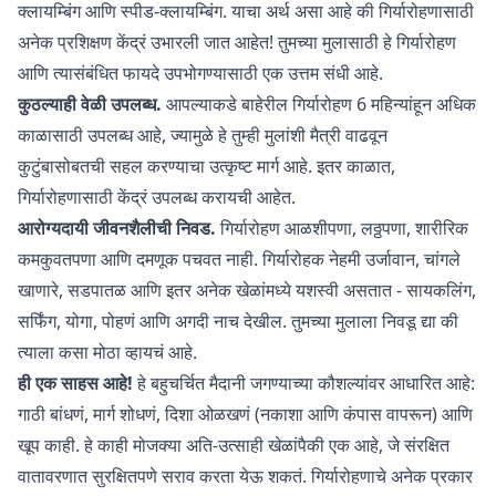
क्लायम्बिंग आणि स्पीड-क्लायम्बिंग. याचा अर्थ असा आहे की गिर्यारोहणासाठी
अनेक प्रशिक्षण केंद्रं उभारली जात आहेत! तुमच्या मुलासाठी हे गिर्यारोहण
आणि त्यासंबंधित फायदे उपभोगण्यासाठी एक उत्तम संधी आहे.
कुठल्याही वेळी उपलब्ध.
आपल्याकडे बाहेरील गिर्यारोहण 6 महिन्यांहून अधिक
काळासाठी उपलब्ध आहे, ज्यामुळे हे तुम्ही मुलांशी मैत्री वाढवून
कुटुंबासोबतची सहल करण्याचा उत्कृष्ट मार्ग आहे. इतर काळात,
गिर्यारोहणासाठी केंद्रं उपलब्ध करायची आहेत.
आरोग्यदायी जीवनशैलीची निवड.
गिर्यारोहण आळशीपणा, लठ्ठपणा, शारीरिक
कमकुवतपणा आणि दमणूक पचवत नाही. गिर्यारोहक नेहमी उर्जावान, चांगले
खाणारे, सडपातळ आणि इतर अनेक खेळांमध्ये यशस्वी असतात - सायकलिंग,
सर्फिंग, योगा, पोहणं आणि अगदी नाच देखील. तुमच्या मुलाला निवडू द्या की
त्याला कसा मोठा व्हायचं आहे.
ही एक साहस आहे!
हे बहुचर्चित मैदानी जगण्याच्या कौशल्यांवर आधारित आहे:
गाठी बांधणं, मार्ग शोधणं, दिशा ओळखणं (नकाशा आणि कंपास वापरून) आणि
खूप काही. हे काही मोजक्या अति-उत्साही खेळांपैकी एक आहे, जे संरक्षित
वातावरणात सुरक्षितपणे सराव करता येऊ शकतं. गिर्यारोहणाचे अनेक प्रकार