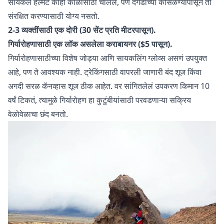
सायकल हेल्मेट काही काळासाठी चालेल, पण दगडांच्या कोसळण्यापासून तो
संरक्षित करण्यासाठी योग्य नसतो.
2-3 व्यक्तींसाठी एक दोरी (30 सेंट प्रति मीटरपासून).
गिर्यारोहणासाठी एक लॉक असलेला कराबायनर ($5 पासून).
गिर्यारोहणासाठीच्या विशेष जोड्या आणि सायकलिंग ग्लोव्स असणं उपयुक्त
आहे, पण ते आवश्यक नाही. ट्रेकिंगसाठी वापरली जाणारी बंद शूज किंवा
अगदी सरळ कॅनव्हास शूज ठीक आहेत. वर सांगितलेलं उपकरण किमान 10
वर्षं टिकतं, त्यामुळे गिर्यारोहण हा कुटुंबीयांसाठी परवडणाऱ्या सक्रिय
वेळोवेळाचा छंद बनतो.