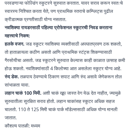
परवडणाऱ्या फोल्डिंग स्कुटरने सुरुवात करतात. यावर सराव करून स्वतःचे
स्वारस्य निश्चित करता येते, पण प्राथमिक स्तराचे कम्प्लिट्स पुढील
क्रीडात्मक प्रगतीसाठी योग्य नसतात.
नवशिक्या रायडरसाठी पहिल्या प्रोफेशनल स्कुटरची निवड करताना
महत्त्वाचे निकष:
हलके वजन.
जड स्कुटर नवशिक्या व्यक्तीसाठी अपघातप्रवण ठरू शकतो,
तो हाताळायला कठीण असतो आणि प्राथमिक स्टंट्स शिकण्यासाठी
गैरसोयीचा असतो. जड स्कुटरने सुरुवात केल्यास काही काळात उत्साह कमी
होऊ शकतो. नवशिक्यांसाठी 4 किलोच्या आत असलेला स्कुटर योग्य आहे.
रुंद डेक.
तळपाय ठेवण्याचे ठिकाण सपाट आणि रुंद असावे जेणेकरून तोल
सांभाळता यावा.
लहान चाकं 100 मिमी.
अशी चाकं खूप जास्त वेग येऊ देत नाहीत, ज्यामुळे
सुरुवातीला सुरक्षित सराव होतो. लहान चाकांसह स्कुटर अधिक सहज
चालतो. 110 ते 125 मिमी चाकं पार्क मॉडेल्ससाठी अधिक योग्य मानली
जातात.
कौशल्य पातळी: मध्यम