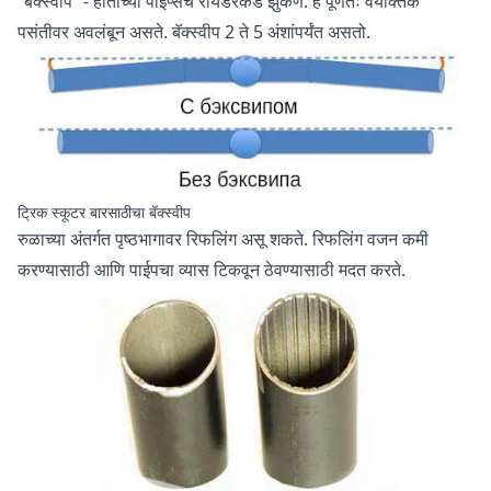
“बॅक्स्वीप” - हाताच्या पाईप्सचे रायडरकडे झुकणे. हे पूर्णतः वैयक्तिक
पसंतीवर अवलंबून असते. बॅक्स्वीप 2 ते 5 अंशांपर्यंत असतो.
ट्रिक स्कूटर बारसाठीचा बॅक्स्वीप
रुळाच्या अंतर्गत पृष्ठभागावर रिफलिंग असू शकते. रिफलिंग वजन कमी
करण्यासाठी आणि पाईपचा व्यास टिकवून ठेवण्यासाठी मदत करते.