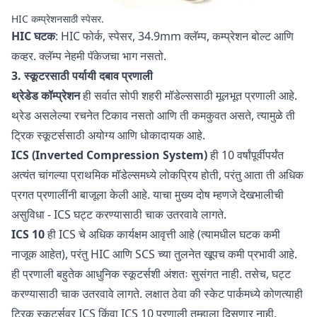
HIC कम्प्रेशनसाठी स्पेसर.
HIC घटक
: HIC फोर्क, स्पेसर, 34.9mm क्लॅम्प, कम्प्रेशन बोल्ट आणि
कव्हर. क्लॅम्प नेहमी पॅकेजचा भाग नसतो.
3. स्कूटरसाठी पर्यायी दबाव प्रणाली
थ्रेडेड कॉम्प्रेशन
ही सर्वात सोपी शहरी मॉडेल्ससाठी मूलभूत प्रणाली आहे.
थ्रेड असलेल्या रचनेत टिकाव नसतो आणि ती कमकुवत असते, त्यामुळे ती
ट्रिक स्कूटर्ससाठी अयोग्य आणि धोकादायक आहे.
ICS (Inverted Compression System)
ही 10 वर्षांपूर्वीपर्यंत
अत्यंत चांगल्या प्राथमिक मॉडेल्समध्ये लोकप्रिय होती, परंतु आता ती अधिक
प्रगत प्रणालींनी बाजूला केली आहे. याचा मुख्य दोष म्हणजे देखभालीची
असुविधा - ICS घट्ट करण्यासाठी चाक उतरवावे लागते.
ICS 10
ही ICS चे अधिक कार्यक्षम आवृत्ती आहे (त्यामधील घटक कमी
नाजूक आहेत), परंतु HIC आणि SCS च्या तुलनेत खूपच कमी प्रभावी आहे.
ही प्रणाली बहुतेक आधुनिक स्कूटर्सशी अंशतः सुसंगत नाही. तसेच, घट्ट
करण्यासाठी चाक उतरवावे लागते. लक्षात ठेवा की स्केट पार्कमध्ये कोणत्याही
ट्रिक स्कूटर्सवर ICS किंवा ICS 10 प्रणाली तुम्हाला दिसणार नाही.