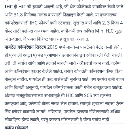
IHC
ही HIC ची हलकी आवृत्ती आहे, जी थेट फोर्कमध्ये समाविष्ट केली जाते
आणि 31.8 मिमीच्या मानक बारसाठी डिझाइन केली जाते. या प्रकाराच्या
कॉम्प्रेशनसाठी IHC फोर्क्स कमी स्टेमसह, सुसंगत बार्स आणि 2, 3 किंवा 4
बोल्टसाठी क्लॅम्प्स आवश्यक आहेत. कधीकधी तथाकथित Mini HIC सुद्धा
आढळतात, जे फक्त विशिष्ट भागांसह सुसंगत असतात.
पायटेल कॉम्प्रेशन सिस्टम
2015 मध्ये मायकेल पायटेलने पेटंट केली होती.
ही प्रणाली अजून प्रचंड प्रमाणावर उत्पादकांकडून स्वीकारली गेली नसली
तरी, ती सर्वात सोपी आणि हलकी मानली जाते - अँकरची गरज नाही, क्लॅम्प
आणि कॉम्प्रेशन एकत्र केलेले आहेत, तसेच कोणतेही कॉम्प्रेशन कॅप्स किंवा
बोल्ट्स नाहीत. पायटेल ही कट बार्ससाठी सुसंगत आहे. पण अत्यंत कमी वजन
आणि किमती असूनही, पायटेल कॉम्प्रेशनला काही गंभीर कमकुवतता आहेत:
अंतर्गत मजबुतीकरणाच्या अभावामुळे ती HIC आणि SCS च्या तुलनेत
कमकुवत आहे; क्लॅम्पचे बोल्ट सतत सैल होतात, त्यामुळे तुम्हाला सहसा ऍलन
रिंच बरोबर बाळगावे लागते. भविष्यात, पायटेल हलक्या मॉडेल्ससाठी अधिक
लोकप्रिय होऊ शकते, परंतु कस्टम मॉडेलसाठी हे योग्य पर्याय नाही.
क्लॅम्प (होल्डर)