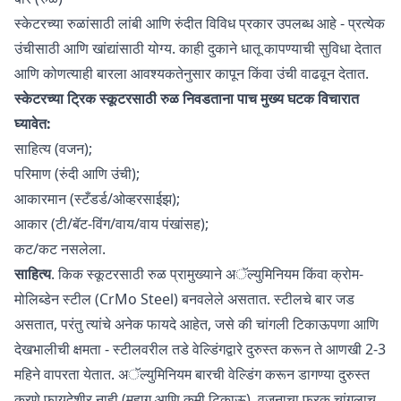
स्केटरच्या रुळांसाठी लांबी आणि रुंदीत विविध प्रकार उपलब्ध आहे - प्रत्येक
उंचीसाठी आणि खांद्यांसाठी योग्य. काही दुकाने धातू कापण्याची सुविधा देतात
आणि कोणत्याही बारला आवश्यकतेनुसार कापून किंवा उंची वाढवून देतात.
स्केटरच्या ट्रिक स्कूटरसाठी रुळ निवडताना पाच मुख्य घटक विचारात
घ्यावेत:
साहित्य (वजन);
परिमाण (रुंदी आणि उंची);
आकारमान (स्टँडर्ड/ओव्हरसाईझ);
आकार (टी/बॅट-विंग/वाय/वाय पंखांसह);
कट/कट नसलेला.
साहित्य
. किक स्कूटरसाठी रुळ प्रामुख्याने अॅल्युमिनियम किंवा क्रोम-
मोलिब्डेन स्टील (CrMo Steel) बनवलेले असतात. स्टीलचे बार जड
असतात, परंतु त्यांचे अनेक फायदे आहेत, जसे की चांगली टिकाऊपणा आणि
देखभालीची क्षमता - स्टीलवरील तडे वेल्डिंगद्वारे दुरुस्त करून ते आणखी 2-3
महिने वापरता येतात. अॅल्युमिनियम बारची वेल्डिंग करून डागण्या दुरुस्त
करणे फायदेशीर नाही (महाग आणि कमी टिकाऊ). वजनाचा फरक चांगलाच