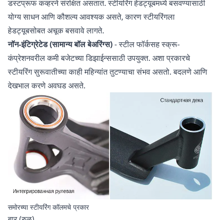
डस्टप्रूफ कव्हरने संरक्षित असतात. स्टीयरिंग हेडट्यूबमध्ये बसवण्यासाठी
योग्य साधन आणि कौशल्य आवश्यक असते, कारण स्टीयरिंगला
हेडट्यूबसोबत अचूक बसवावे लागते.
नॉन-इंटिग्रेटेड (सामान्य बॉल बेअरिंग्स)
- स्टील फॉर्कसह स्क्रू-
कंप्रेशनवरील कमी बजेटच्या डिझाईन्ससाठी उपयुक्त. अशा प्रकारचे
स्टीयरिंग सुरूवातीच्या काही महिन्यांत तुटण्याचा संभव असतो. बदलणे आणि
देखभाल करणे अवघड असते.
समोरच्या स्टीयरिंग कॉलमचे प्रकार
बार (रुळ)