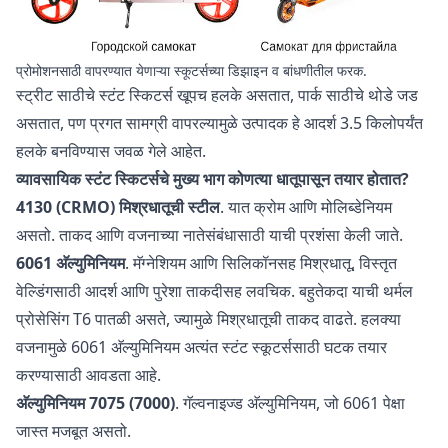
प्रोमोशनसाठी वापरण्यात येणाऱ्या स्कूटर्सच्या डिझाइन व बांधणीतील फरक.
स्ट्रीट साठीचे स्टंट स्किटर्स खूपच हलके असतात, पार्क साठीचे थोडे जड
असतात, पण प्रगत सामग्री वापरल्यामुळे उत्पादक हे आदर्श 3.5 किलोपर्यंत
हलके बनविण्यास जवळ गेले आहेत.
व्यावसायिक स्टंट स्किटर्सचे मुख्य भाग कोणत्या धातूपासून तयार होतात?
4130 (CRMO) मिश्रधातूची स्टील
. यात क्रोम आणि मोलिब्डेनियम
असतो. ताकद आणि वजनाच्या नातेसंबंधासाठी याची प्रशंसा केली जाते.
6061 अ‍ॅल्युमिनियम
. मॅग्नेशियम आणि सिलिकॉनसह मिश्रधातू, विस्तृत
वेल्डिंगसाठी आदर्श आणि पुरेशा ताकदीसह लवचिक. बहुतेकदा याची थर्मल
प्रोसेसिंग T6 पातळी असते, ज्यामुळे मिश्रधातूची ताकद वाढते. हलक्या
वजनामुळे 6061 अ‍ॅल्युमिनियम अत्यंत स्टंट स्कूटर्ससाठी घटक तयार
करण्यासाठी आवडता आहे.
अ‍ॅल्युमिनियम 7075 (7000)
. गॅल्वनाइज्ड अ‍ॅल्युमिनियम, जो 6061 पेक्षा
जास्त मजबूत असतो.