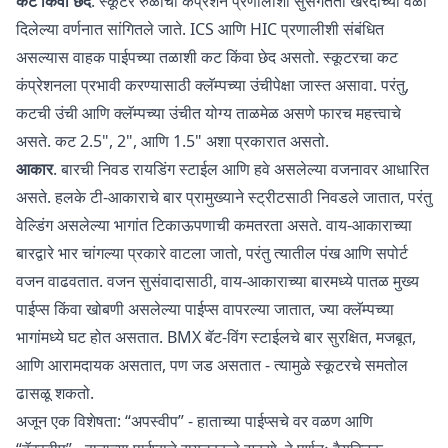
कट किंवा छेद
. स्कूटर रुळांची कंप्रेशन प्रणालीशी सुसंगतता खरेदीच्या वेळी
दिलेल्या वर्णनात सांगितले जाते. ICS आणि HIC प्रणालीशी संबंधित
असल्यास वाहक पाईपच्या तळाशी कट किंवा छेद असतो. स्कूटरचा कट
कंप्रेशनला प्रभावी करण्यासाठी क्लॅम्पच्या उंचीपेक्षा जास्त असावा. परंतु,
कटची उंची आणि क्लॅम्पच्या उंचीत योग्य ताळमेळ असणे फारच महत्त्वाचे
असते. कट 2.5", 2", आणि 1.5" अशा प्रकारात असतो.
आकार
. बारची निवड रायडिंग स्टाईल आणि हवे असलेल्या वजनावर आधारित
असते. हलके टी-आकाराचे बार प्रामुख्याने स्ट्रीटसाठी निवडले जातात, परंतु
वेल्डिंग असलेल्या भागांत टिकाऊपणाची कमतरता असते. वाय-आकाराच्या
बारद्वारे भार चांगल्या प्रकारे वाटला जातो, परंतु त्यातील पंख आणि सपोर्ट
वजन वाढवतात. वजन सुसंवादासाठी, वाय-आकाराच्या बारमध्ये पातळ मुख्य
पाईप्स किंवा खोबणी असलेल्या पाईप्स वापरल्या जातात, ज्या क्लॅम्पच्या
भागांमध्ये घट होत असतात. BMX बॅट-विंग स्टाईलचे बार सुरक्षित, मजबूत,
आणि आरामदायक असतात, पण जड असतात - त्यामुळे स्कूटरचे समतोल
ढासळू शकतो.
अजून एक विशेषता: “अपस्वीप” - हाताच्या पाईप्सचे वर वळण आणि