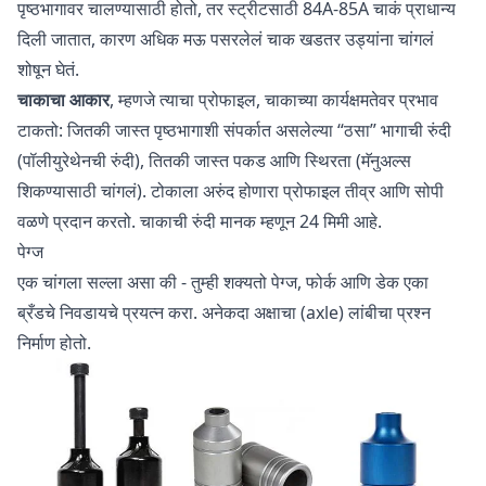
पृष्ठभागावर चालण्यासाठी होतो, तर स्ट्रीटसाठी 84A-85A चाकं प्राधान्य
दिली जातात, कारण अधिक मऊ पसरलेलं चाक खडतर उड्यांना चांगलं
शोषून घेतं.
चाकाचा आकार
, म्हणजे त्याचा प्रोफाइल, चाकाच्या कार्यक्षमतेवर प्रभाव
टाकतो: जितकी जास्त पृष्ठभागाशी संपर्कात असलेल्या “ठसा” भागाची रुंदी
(पॉलीयुरेथेनची रुंदी), तितकी जास्त पकड आणि स्थिरता (मॅनुअल्स
शिकण्यासाठी चांगलं). टोकाला अरुंद होणारा प्रोफाइल तीव्र आणि सोपी
वळणे प्रदान करतो. चाकाची रुंदी मानक म्हणून 24 मिमी आहे.
पेग्ज
एक चांगला सल्ला असा की - तुम्ही शक्यतो पेग्ज, फोर्क आणि डेक एका
ब्रँडचे निवडायचे प्रयत्न करा. अनेकदा अक्षाचा (axle) लांबीचा प्रश्न
निर्माण होतो.