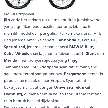
Basikal Bergamont
Jika anda bercadang untuk melaburkan jumlah wang
yang signifikan pada basikal gunung, lebih baik
memilih model dari pengeluar terkemuka dunia. MTB
dari jenama Amerika seperti
Cannondale
,
Felt
,
GT
,
Specialized
, jenama Jerman seperti
BMW M Bike
,
Cube
,
Wheeler
, serta jenama Taiwan seperti
Giant
dan
Merida
, mempunyai reputasi yang tinggi.
Tambahan lagi, MTB daripada syarikat Jerman yang
agak baru tetapi sangat berjaya,
Bergamont
, semakin
popular, termasuk di luar Eropah. Syarikat ini
bekerjasama rapat dengan
Universiti Teknikal
Hamburg
, di mana semua kajian teori utama tentang
reka bentuk basikal dijalankan.
Setiap model baru melalui ujian pelbagai peringkat