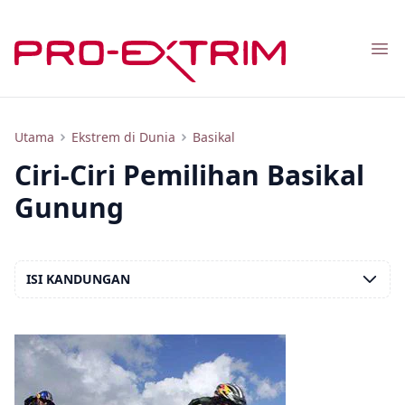
Nav
Cara Memilih Basikal Gunung, Apa yang Perlu Diperhatikan Semasa Membeli
Utama
Ekstrem di Dunia
Basikal
Ciri-Ciri Pemilihan Basikal
Gunung
ISI KANDUNGAN