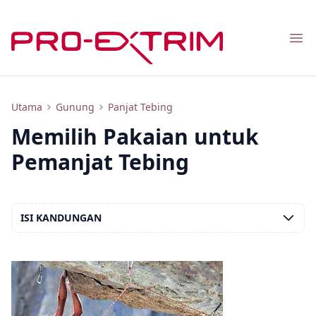
Nav
Pakaian dan Kasut untuk Mendaki Tebing: Cara Memilih Kasut Mendaki, Topi Keledar, Pakaian Pemanjat, Gambar
Utama
Gunung
Panjat Tebing
Memilih Pakaian untuk
Pemanjat Tebing
ISI KANDUNGAN