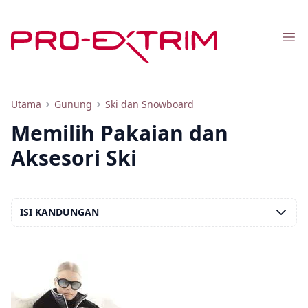
Nav
Bagaimana Memilih Pakaian Sukan Ski: Pakaian Dewasa dan Kanak-Kanak, Harga
Utama
Gunung
Ski dan Snowboard
Memilih Pakaian dan
Aksesori Ski
ISI KANDUNGAN