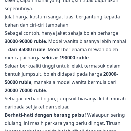
kelengkapan mahal yang mungkin tidak digunakan
sepenuhnya.
Julat harga kostum sangat luas, bergantung kepada
bahan dan ciri-ciri tambahan.
Sebagai contoh, hanya jaket sahaja boleh berharga
30000-90000 ruble
. Model wanita biasanya lebih mahal
–
dari 45000 ruble
. Model berjenama mewah boleh
mencapai harga
sekitar 190000 ruble
.
Seluar berkualiti tinggi untuk lelaki, termasuk dalam
bentuk jumpsuit, boleh didapati pada harga
20000-
50000 ruble
, manakala model wanita bermula dari
20000-70000 ruble
.
Sebagai perbandingan, jumpsuit biasanya lebih murah
daripada set jaket dan seluar.
Berhati-hati dengan barang palsu!
Walaupun sering
diulang, ini masih perkara yang perlu diingat. Tiruan