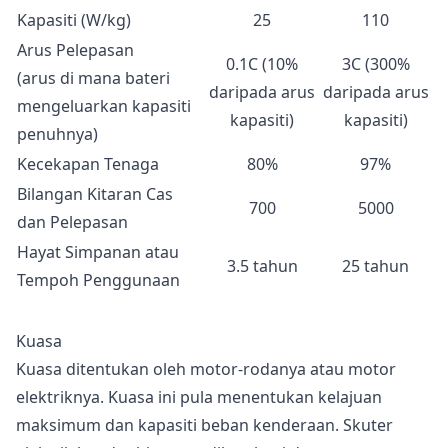
Kapasiti (W/kg)
25
110
Arus Pelepasan
0.1C (10%
3C (300%
(arus di mana bateri
daripada arus
daripada arus
mengeluarkan kapasiti
kapasiti)
kapasiti)
penuhnya)
Kecekapan Tenaga
80%
97%
Bilangan Kitaran Cas
700
5000
dan Pelepasan
Hayat Simpanan atau
3.5 tahun
25 tahun
Tempoh Penggunaan
Kuasa
Kuasa ditentukan oleh motor-rodanya atau motor
elektriknya. Kuasa ini pula menentukan kelajuan
maksimum dan kapasiti beban kenderaan. Skuter